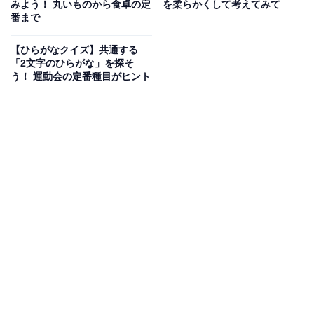
みよう！ 丸いものから食卓の定
を柔らかくして考えてみて
番まで
【ひらがなクイズ】共通する
「2文字のひらがな」を探そ
う！ 運動会の定番種目がヒント
こちらもおすすめ
【ひらがなクイズ】空欄に共通して入るひらが
なは？ かんたん語句パズルに挑戦！