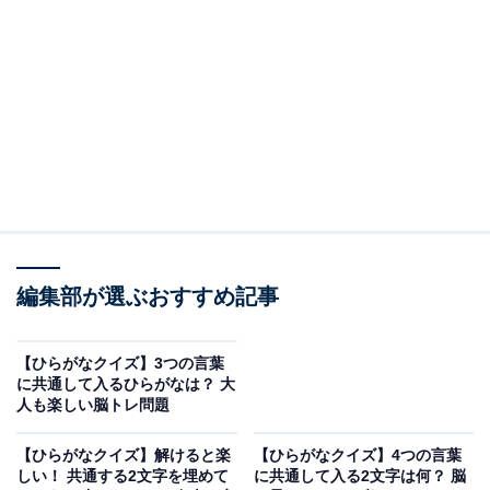
□に共通するひらがなは？
次の言葉に共通して入るひらがなを考えてみましょう。
□□り
□□このこ
□□ぎばなし
□□とい
編集部が選ぶおすすめ記事
ヒント：昨日よりさらに1日前のことを何という？
【ひらがなクイズ】3つの言葉
に共通して入るひらがなは？ 大
次ページ
正解を見る
人も楽しい脳トレ問題
【ひらがなクイズ】解けると楽
【ひらがなクイズ】4つの言葉
しい！ 共通する2文字を埋めて
に共通して入る2文字は何？ 脳