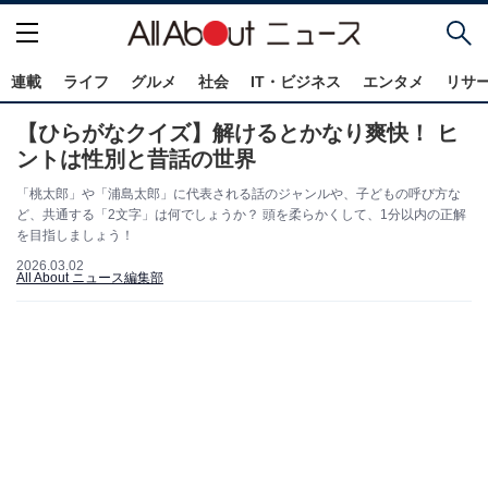
連載
ライフ
グルメ
社会
IT・ビジネス
エンタメ
リサ
【ひらがなクイズ】解けるとかなり爽快！ ヒ
ントは性別と昔話の世界
「桃太郎」や「浦島太郎」に代表される話のジャンルや、子どもの呼び方な
ど、共通する「2文字」は何でしょうか？ 頭を柔らかくして、1分以内の正解
を目指しましょう！
2026.03.02
All About ニュース編集部