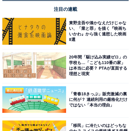
注目の連載
東野圭吾や湊かなえだけじゃな
い、「業と罪」を描く『映画ち
いかわ』から強く連想した映画
8選
20年間「駆け込み実績ゼロ」の
学校も…「こども110番の家」
は本当に必要？ PTAが直面する
理想と現実
「青春18きっぷ」販売激減の裏
に何が？ 連続利用の厳格化だけ
ではない「本当の理由」
「移民」に冷たいのはどっちな
のか？ スイスの厳格過ぎる学歴