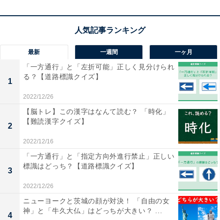
1
2
最新
一週間
一ヶ月
「一方通行」と「左折可能」正しく見分けられ
る？【道路標識クイズ】
1
2022/12/26
【脳トレ】この漢字はなんて読む？ 「時化」
【難読漢字クイズ】
2
2022/12/16
「一方通行」と「指定方向外進行禁止」正しい
標識はどっち？【道路標識クイズ】
3
2022/12/26
ニューヨークと茨城の顔が対決！ 「自由の女
神」と「牛久大仏」はどっちが大きい？ ...
4