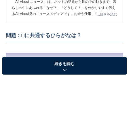
「All About ニュース」は、ネットの話題から世の中の動きまで、暮
らしの中にあふれる「なぜ？」「どうして？」を分かりやすく伝え
るAll About発のニュースメディアです。お金や仕事、恋愛、ITに関
...続きを読む
する疑問に対して専門家が分かりやすく回答するほか、エンタメ情
報やSNSで話題のトピックスを紹介しています。
問題：□に共通するひらがなは？
続きを読む