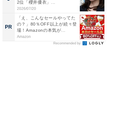
2位「櫻井優衣」...
ンキング
2026/07/20
2026/08/0
「え、こんなセールやってた
Amaz
の？」80％OFF以上が続々登
0%OF
PR
PR
場！Amazonの本気が...
Amazon
Amazon
Recommended by