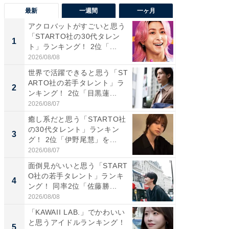
最新
一週間
一ヶ月
アクロバットがすごいと思う
癒し系だ
「STARTO社の30代タレン
の若手
1
1
ト」ランキング！ 2位「...
グ！ 2
2026/08/08
2026/08/0
世界で活躍できると思う「ST
癒し系だ
ARTO社の若手タレント」ラ
の30代
2
2
ンキング！ 2位「目黒蓮...
グ！ 2
2026/08/07
2026/08/0
癒し系だと思う「STARTO社
「パフ
の30代タレント」ランキン
思うST
3
3
グ！ 2位「伊野尾慧」を...
ンキング
2026/08/07
2026/08/0
面倒見がいいと思う「START
ギャップ
O社の若手タレント」ランキ
RTO社
4
4
ング！ 同率2位「佐藤勝...
キング！
2026/08/08
2026/08/0
「KAWAII LAB.」でかわいい
世界で活
と思うアイドルランキング！
ARTO
5
5