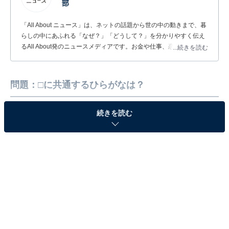
部
「All About ニュース」は、ネットの話題から世の中の動きまで、暮
らしの中にあふれる「なぜ？」「どうして？」を分かりやすく伝え
るAll About発のニュースメディアです。お金や仕事、恋愛、ITに関
...続きを読む
する疑問に対して専門家が分かりやすく回答するほか、エンタメ情
報やSNSで話題のトピックスを紹介しています。
問題：□に共通するひらがなは？
続きを読む