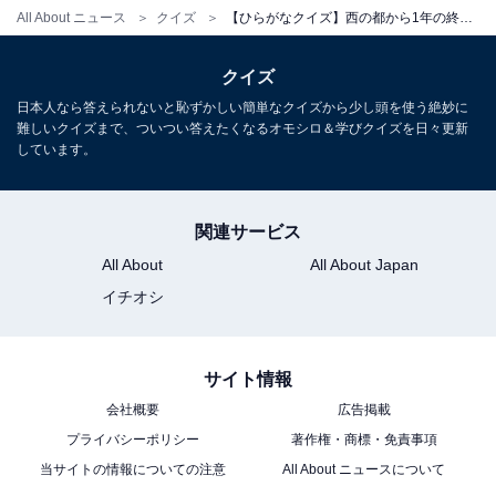
All About ニュース
クイズ
【ひらがなクイズ】西の都から1年の終わりまで！ スケールの大きな言葉をつなぐ“2文字”とは？
クイズ
日本人なら答えられないと恥ずかしい簡単なクイズから少し頭を使う絶妙に
難しいクイズまで、ついつい答えたくなるオモシロ＆学びクイズを日々更新
しています。
関連サービス
All About
All About Japan
イチオシ
サイト情報
会社概要
広告掲載
プライバシーポリシー
著作権・商標・免責事項
当サイトの情報についての注意
All About ニュースについて