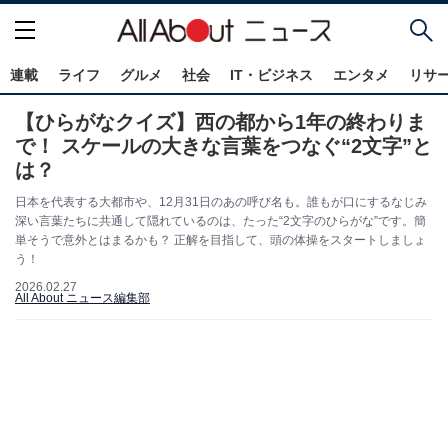
連載
ライフ
グルメ
社会
IT・ビジネス
エンタメ
リサ
【ひらがなクイズ】西の都から1年の終わりま
で！ スケールの大きな言葉をつなぐ“2文字”と
は？
日本を代表する大都市や、12月31日のあの呼び名も。誰もが口にするなじみ
深い言葉たちに共通して隠れているのは、たった“2文字のひらがな”です。簡
単そうで意外とはまるかも？ 正解を目指して、頭の体操をスタートしましょ
う！
2026.02.27
All About ニュース編集部