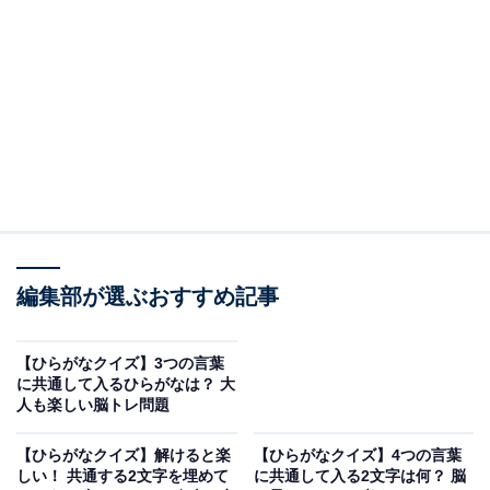
□に共通するひらがなは？
次の言葉に共通して入るひらがなを考えてみましょう。
□□さか
□□よろこび
□□いまち
編集部が選ぶおすすめ記事
□□みそか
ヒント：関西を代表する都道府県は？
【ひらがなクイズ】3つの言葉
に共通して入るひらがなは？ 大
人も楽しい脳トレ問題
次ページ
正解を見る
【ひらがなクイズ】解けると楽
【ひらがなクイズ】4つの言葉
しい！ 共通する2文字を埋めて
に共通して入る2文字は何？ 脳