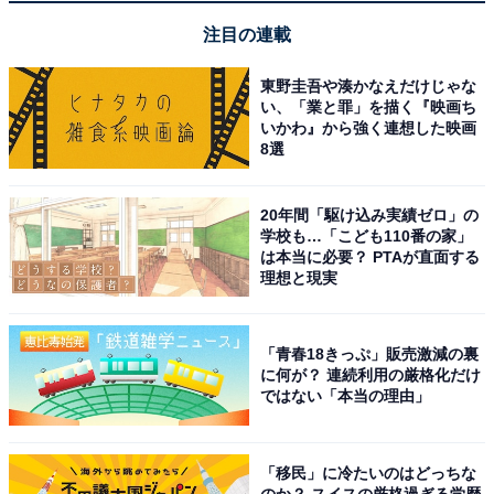
注目の連載
東野圭吾や湊かなえだけじゃな
い、「業と罪」を描く『映画ち
いかわ』から強く連想した映画
8選
20年間「駆け込み実績ゼロ」の
学校も…「こども110番の家」
は本当に必要？ PTAが直面する
理想と現実
「青春18きっぷ」販売激減の裏
に何が？ 連続利用の厳格化だけ
ではない「本当の理由」
「移民」に冷たいのはどっちな
のか？ スイスの厳格過ぎる学歴