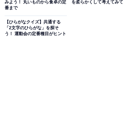
みよう！ 丸いものから食卓の定
を柔らかくして考えてみて
番まで
【ひらがなクイズ】共通する
「2文字のひらがな」を探そ
う！ 運動会の定番種目がヒント
こちらもおすすめ
【ひらがなクイズ】生き物や趣味の時間がヒン
ト！ 「共通の2文字」を1分以内で当ててみよう