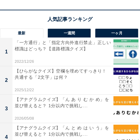
最新
一週間
一ヶ月
1
2
「一方通行」と「指定方向外進行禁止」正しい
標識はどっち？【道路標識クイズ】
1
2022/12/26
【ひらがなクイズ】空欄を埋めてすっきり！
共通する「2文字」は何？
2
2025/12/22
【アナグラムクイズ】「ん あ り む か め」を
並び替えると？ 1分以内で挑戦し...
3
2026/05/08
【アナグラムクイズ】「ん と め は い う」を
並び替えると？ 1分以内で挑戦し...
4