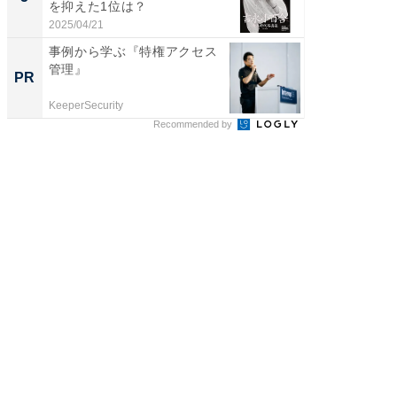
を抑えた1位は？
「鈴木
倒...
2025/04/21
2026/08/0
事例から学ぶ『特権アクセス
【大人
管理』
で快適
PR
PR
KeeperSecurity
アイリス
Recommended by