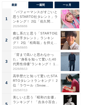
最新
一週間
一ヶ月
「パフォーマンスがすごいと
「癒し系
思うSTARTO社タレント」ラ
タレント
1
1
ンキング！ 2位「佐久間...
「井ノ原
2026/08/06
2026/08/0
癒し系だと思う「STARTO社
癒し系だ
の若手タレント」ランキン
の若手
2
2
グ！ 2位「松島聡」を抑え...
グ！ 2
2026/08/05
2026/08/0
「背まで高いと思わなかっ
ギャップ
た」“身長を知って驚いた40
RTO社
3
3
代男性俳優”ランキング！ 1...
キング！
2026/06/13
2026/08/0
高学歴だと知って驚いたSTA
「世界で
RTOタレントランキング！ 2
ARTO
4
4
位「ラウール（Snow...
グ！ 2
2025/07/13
2026/08/0
美しいと思う「昭和の女優」
身長を知
ランキング！ 「吉永小百合」
性俳優」
5
5