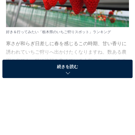
好き＆行ってみたい「栃木県のいちご狩りスポット」ランキング
寒さが和らぎ日差しに春を感じるこの時期、甘い香りに
誘われていちご狩りへ出かけたくなりますね。数ある農
園の中でも、特に注目を集めている人気のスポットをチ
続きを読む
ェックしてみましょう。
All About ニュース編集部では、2026年2月20〜21日の期
間、全国10〜70代の男女250人を対象に、栃木県のいち
ご狩りに関するアンケートを実施しました。その中か
ら、「栃木県のいちご狩りスポット」ランキングの結果
をご紹介します。