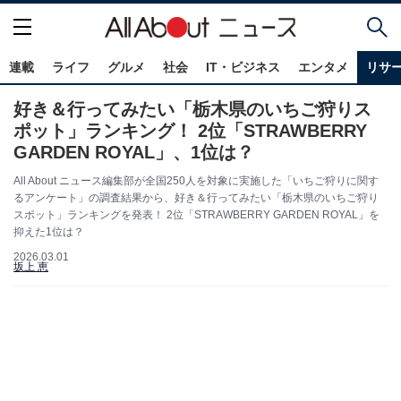
連載
ライフ
グルメ
社会
IT・ビジネス
エンタメ
リサ
好き＆行ってみたい「栃木県のいちご狩りス
ポット」ランキング！ 2位「STRAWBERRY
GARDEN ROYAL」、1位は？
All About ニュース編集部が全国250人を対象に実施した「いちご狩りに関す
るアンケート」の調査結果から、好き＆行ってみたい「栃木県のいちご狩り
スポット」ランキングを発表！ 2位「STRAWBERRY GARDEN ROYAL」を
抑えた1位は？
2026.03.01
坂上 恵