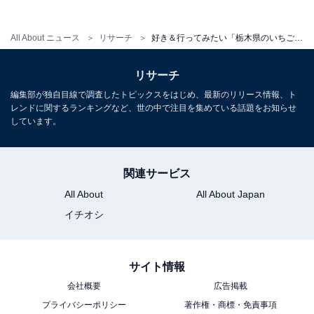
All About ニュース
リサーチ
好き＆行ってみたい「栃木県のいちご狩りスポット」ランキング！ 2位「STRAWBERRY GARDEN ROYAL」、1位は？
リサーチ
こちらもおすすめ
編集部が独自目線で調査したトピックスをはじめ、最新のリリース情報、ト
好き＆行ってみたい「東京都のいちご狩りスポ
レンドに関するランキングなど、世の中で注目を集めている話題をお知らせ
ット」ランキング！ 2位「あきる野ストロベリ
しています。
ーフィールズ」、1位は？
関連サービス
All About
All About Japan
イチオシ
1
2
サイト情報
会社概要
広告掲載
プライバシーポリシー
著作権・商標・免責事項