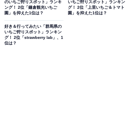
のいちご狩りスポット」ランキ
いちご狩りスポット」ランキン
見を断定的に示すものではありません
ング！ 2位「鎌倉観光いちご
グ！ 2位「上里いちご＆トマト
園」を抑えた1位は？
園」を抑えた1位は？
好き＆行ってみたい「群馬県の
2位：STRAWBERRY GARDEN ROYAL／37票
いちご狩りスポット」ランキン
グ！ 2位「strawberry lab」、1
位は？
2位にランクインしたのは、下都賀郡壬生町にある
「STRAWBERRY GARDEN ROYAL」です。東武宇都宮
線「壬生駅」から徒歩圏内というアクセスのよさが魅
力。高設栽培を採用しているため、腰をかがめずに楽な
姿勢でいちご狩りが楽しめます。清潔感のあるハウス内
で、甘く実った旬のいちごを存分に堪能できる人気スポ
ットです。
回答者コメント
「希少価値が高いロイヤルクイーンが食べ放題だか