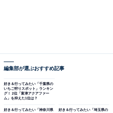
＞11位までの全ランキング結果を見る
この記事の執筆者：
坂上 恵
All About ニュースの編集者。オールアバウトに入社後、SNSトレン
ドにフォーカスした記事執筆やSEOライティングの経験を経て、の
ちにAll About ニュースチームのメンバーに加入。現在は旅行・カル
...続きを読む
チャー・エンタメなどを中心に企画編集を担当。東京都出身。居酒
屋巡りとスポーツ観戦が生きがい。
調査概要
編集部が選ぶおすすめ記事
調査期間：2026年2月20〜21日
調査方法：インターネット調査
好き＆行ってみたい「千葉県の
調査対象：全国10〜70代の男女250人
いちご狩りスポット」ランキン
グ！ 2位「富津アクアファー
ム」を抑えた1位は？
※本調査は全国250人を対象に実施したもので、結
果は回答者の意見を集計したものであり、全体の意
好き＆行ってみたい「神奈川県
好き＆行ってみたい「埼玉県の