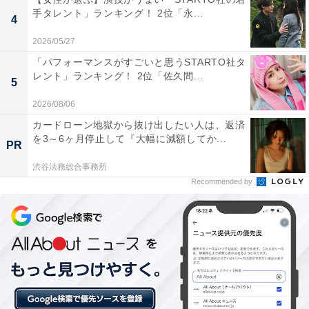
手タレント」ランキング！ 2位「永...
4
2026/05/27
「パフォーマンスがすごいと思うSTARTO社タ
レント」ランキング！ 2位「佐久間...
5
2026/08/06
1位：日光ストロベリーパーク／85票
カードローン地獄から抜け出したい人は、返済
を3～6ヶ月停止して『大幅に減額してか...
PR
1位に輝いたのは、日光市にある「日光ストロベリーパ
渋谷法務総合事務所
ーク」でした。日光の豊かな自然とおいしい水で育った
Recommended by
「とちおとめ」や「スカイベリー」などを味わうことが
できます。ベビーカーや車椅子での入園も可能なバリア
フリー設計となっており、観光名所の日光東照宮からも
アクセスがよいため、家族旅行の定番スポットとして支
持されています。