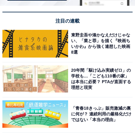
回答者コメント
「いちご狩りができる品種が多く、料金もお手頃な
注目の連載
ため」（40代女性／兵庫県）
東野圭吾や湊かなえだけじゃな
い、「業と罪」を描く『映画ち
いかわ』から強く連想した映画
8選
「いちご狩りと合わせて周辺の観光地へのアクセス
のしやすさが好きポイントでした」（30代女性／秋
田県）
20年間「駆け込み実績ゼロ」の
学校も…「こども110番の家」
は本当に必要？ PTAが直面する
理想と現実
「栃木名産のとちおとめやスカイベリーを30分食べ
放題で楽しみながら、家族で思い出づくりができる
「青春18きっぷ」販売激減の裏
観光いちご園だから」（30代男性／埼玉県）
に何が？ 連続利用の厳格化だけ
ではない「本当の理由」