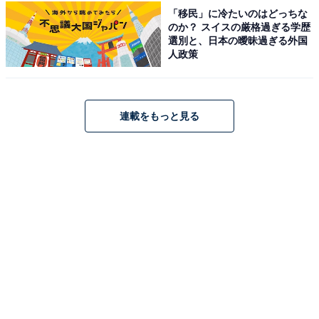
「移民」に冷たいのはどっちな
※回答者からのコメントは原文ママです
のか？ スイスの厳格過ぎる学歴
選別と、日本の曖昧過ぎる外国
※記事内容は執筆時点のものです。最新の内容をご確認
人政策
ください
次ページ
11位までのランキング結果を見る
連載をもっと見る