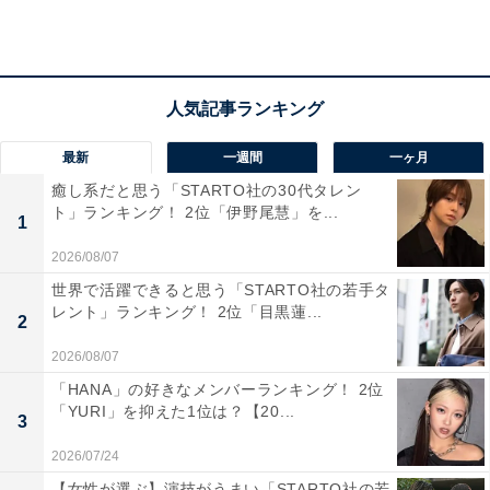
ら」（40代女性／福岡県）
「高級感があっておいしそうだから」（40代女性／
新潟県）
最新
一週間
一ヶ月
癒し系だと思う「STARTO社の30代タレン
ト」ランキング！ 2位「伊野尾慧」を...
1
「名前がおしゃれだから」（40代女性／愛知県）
2026/08/07
世界で活躍できると思う「STARTO社の若手タ
レント」ランキング！ 2位「目黒蓮...
2
2026/08/07
「HANA」の好きなメンバーランキング！ 2位
「YURI」を抑えた1位は？【20...
3
2026/07/24
【女性が選ぶ】演技がうまい「STARTO社の若