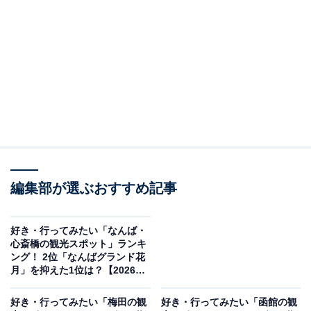
※本調査は全国250人を対象に実施したもので、結果は
回答者の意見を集計したものであり、全体の意見を断定
的に示すものではありません
この記事の執筆者：
坂上 恵
All About ニュースの編集者。オールアバウトに入社後、SNSトレン
ドにフォーカスした記事執筆やSEOライティングの経験を経て、の
編集部が選ぶおすすめ記事
ちにAll About ニュースチームのメンバーに加入。現在は旅行・カル
...続きを読む
チャー・エンタメなどを中心に企画編集を担当。東京都出身。居酒
屋巡りとスポーツ観戦が生きがい。
好き・行ってみたい「なんば・
調査概要
心斎橋の観光スポット」ランキ
ング！ 2位「なんばグランド花
調査期間：2026年2月17日
月」を抑えた1位は？【2026年
調査】
調査方法：インターネット調査
好き・行ってみたい「梅田の観
好き・行ってみたい「函館の観
回答者属性：全国10～60代の男女250人（10代：2