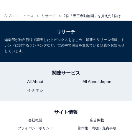
All About ニュース
リサーチ
2位「天王寺動物園」を抑えた1位は？ 好き・行ってみたい「天王寺の観光スポット」ランキング！【2026年調査】
リサーチ
編集部が独自目線で調査したトピックスをはじめ、最新のリリース情報、ト
レンドに関するランキングなど、世の中で注目を集めている話題をお知らせ
しています。
関連サービス
こちらもおすすめ
All About
All About Japan
好き・行ってみたい「札幌の観光スポット」ラ
イチオシ
ンキング！ 2位「元祖さっぽろラーメン横丁」
を抑えた1位は？【2026年調査】
サイト情報
会社概要
広告掲載
プライバシーポリシー
著作権・商標・免責事項