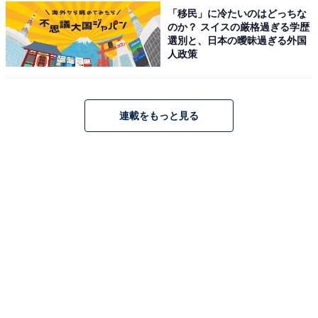
ていて、一日中楽しめる複合施設だから。 大阪の街
「移民」に冷たいのはどっちな
並みを一望でき、特に夕方から夜景がきれいなのも
のか？ スイスの厳格過ぎる学歴
選別と、日本の曖昧過ぎる外国
魅力」（20代男性／福井県）
人政策
連載をもっと見る
※回答者のコメントは原文ママです
※記事内容は執筆時点のものです。最新の内容をご確認
ください
8位までの全ランキング結果を見
次ページ
る