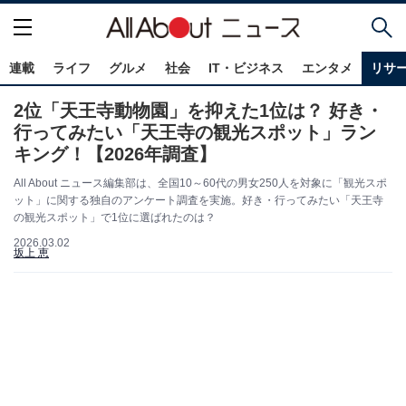
連載
ライフ
グルメ
社会
IT・ビジネス
エンタメ
リサ
2位「天王寺動物園」を抑えた1位は？ 好き・
行ってみたい「天王寺の観光スポット」ラン
キング！【2026年調査】
All About ニュース編集部は、全国10～60代の男女250人を対象に「観光スポ
ット」に関する独自のアンケート調査を実施。好き・行ってみたい「天王寺
の観光スポット」で1位に選ばれたのは？
2026.03.02
坂上 恵