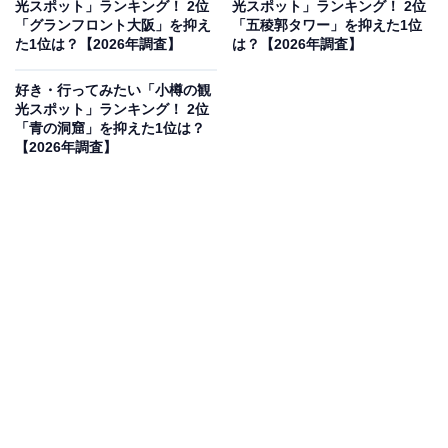
光スポット」ランキング！ 2位
光スポット」ランキング！ 2位
人、20代：53人、30代：83人、40代：67人、50
「グランフロント大阪」を抑え
「五稜郭タワー」を抑えた1位
た1位は？【2026年調査】
は？【2026年調査】
代：36人、60代：9人）
好き・行ってみたい「小樽の観
光スポット」ランキング！ 2位
2位：天王寺動物園／65票
「青の洞窟」を抑えた1位は？
【2026年調査】
2位は「天王寺動物園」でした。100年以上の歴史を持
つ、日本で3番目に開園した動物園です。都心にありな
がら、アフリカのサバンナを再現した「生態展示」な
ど、動物たちの自然な姿を観察できる工夫が凝らされて
います。子供から大人まで楽しめる癒やしのスポットと
して、長年多くの人々に親しまれています。
回答者コメント
「子供と行くならおすすめ。動物たちに餌やりもで