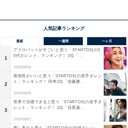
きて楽しい」（40代男性／大阪府）
「最近、なかなか動物園でのんびりする時間がない
ので、一日ゆっくり過ごしたいです」（50代女性／
最新
一週間
一ヶ月
埼玉県）
アクロバットがすごいと思う「STARTO社の3
0代タレント」ランキング！ 2位「...
1
2026/08/08
「日本の有名な動物園は色々いっているけどここは
面倒見がいいと思う「STARTO社の若手タレン
まだなので本当に行きたい。入園料も安いようなの
ト」ランキング！ 同率2位「佐藤勝...
2
で子連れで気軽に行けるのもいい」（40代女性／富
山県）
2026/08/08
世界で活躍できると思う「STARTO社の若手タ
レント」ランキング！ 2位「目黒蓮...
3
2026/08/07
癒し系だと思う「STARTO社の30代タレン