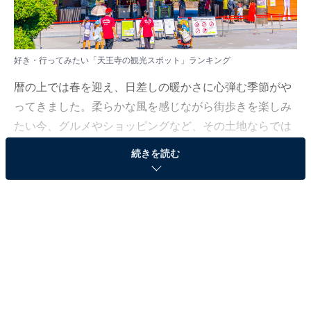
好き・行ってみたい「天王寺の観光スポット」ランキング
暦の上では春を迎え、日差しの暖かさに心弾む季節がや
ってきました。柔らかな風を感じながら街歩きを楽しみ
たい今、グルメやショッピングなど、その土地ならでは
の魅力を存分に満喫できるスポットはどこなのでしょう
続きを読む
か。
All About ニュース編集部は2月17日、全国10～60代の男
女250人を対象に「観光スポット」に関する独自のアン
ケート調査を実施しました。今回はその中から、好き・
行ってみたい「天王寺の観光スポット」を紹介します！
＞8位までの全ランキング結果を見る