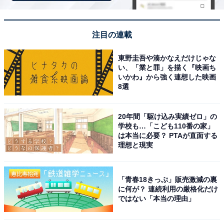
圧倒的な存在感を放つ人気スポットです。
注目の連載
回答者コメント
東野圭吾や湊かなえだけじゃな
い、「業と罪」を描く『映画ち
「日本屈指の高さから大阪の街並みを一望できる展
いかわ』から強く連想した映画
望台の開放感が素晴らしく、特別な気分を味わいな
8選
がら非日常的な景色を楽しめるからです」（30代男
性／東京都）
20年間「駆け込み実績ゼロ」の
学校も…「こども110番の家」
は本当に必要？ PTAが直面する
理想と現実
「よく名前は聞くし見晴らしはいいと聞くので、一
度訪れたい」（30代女性／千葉県）
「青春18きっぷ」販売激減の裏
に何が？ 連続利用の厳格化だけ
ではない「本当の理由」
「ショッピングや美術館、レストランなどがそろっ