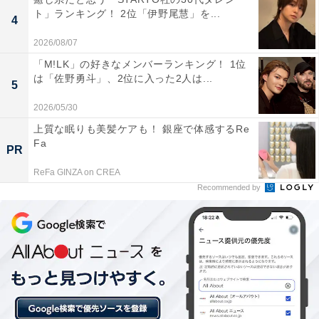
ト」ランキング！ 2位「伊野尾慧」を...
4
2026/08/07
「M!LK」の好きなメンバーランキング！ 1位
は「佐野勇斗」、2位に入った2人は...
5
2026/05/30
上質な眠りも美髪ケアも！ 銀座で体感するRe
Fa
PR
ReFa GINZA on CREA
Recommended by
1位：あべのハルカス／128票
1位は「あべのハルカス」でした。地上300メートルの高
さを誇る日本屈指の超高層ビルです。展望台「ハルカス
300」からは大阪平野を一望できる大パノラマが楽し
め、百貨店や美術館、ホテル、オフィスなど多彩な施設
が集結しています。大阪の新しいランドマークとして、