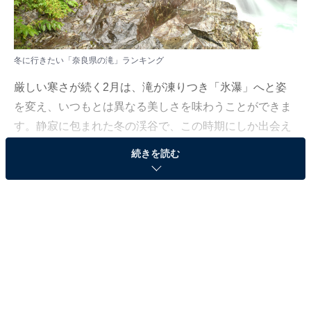
冬に行きたい「奈良県の滝」ランキング
厳しい寒さが続く2月は、滝が凍りつき「氷瀑」へと姿
を変え、いつもとは異なる美しさを味わうことができま
す。静寂に包まれた冬の渓谷で、この時期にしか出会え
ない幻想的な自然の造形美を探しに出かけませんか。
続きを読む
All About ニュース編集部では、2026年1月29〜30日の期
間、全国10〜60代の男女250人を対象に、滝に関するア
ンケートを実施しました。その中から、冬に行きたい
「奈良県の滝」ランキングの結果をご紹介します。
＞9位までの全ランキング結果を見る