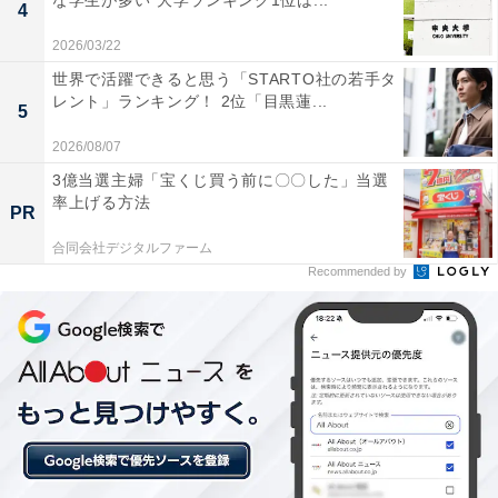
な学生が多い”大学ランキング1位は...
4
1位に輝いたのは、奈良市の春日山原始林内にある「う
2026/03/22
ぐいすの滝」です。世界遺産に登録された豊かな森の中
世界で活躍できると思う「STARTO社の若手タ
にひっそりと佇む滝で、原始林の静寂の中に響く水の音
レント」ランキング！ 2位「目黒蓮...
5
に包まれる穏やかな情緒があります。冬の凛とした空気
2026/08/07
の中で楽しむ森林浴は格別です。
3億当選主婦「宝くじ買う前に〇〇した」当選
率上げる方法
PR
回答者からは「人が少なく、静かな時間を過ごせそう」
合同会社デジタルファーム
（30代女性／福岡県）、「パワースポットで癒されたい
Recommended by
ので」（40代女性／東京都）、「うぐいすの滝は、冬は
周囲が雪に包まれて音が静まり、水の流れだけが際立つ
ことで落ち着いた雰囲気になり、自然の美しさをゆっく
り味わえるから行きたくなる」（20代女性／静岡県）と
いった声が集まりました。
※回答者からのコメントは原文ママです