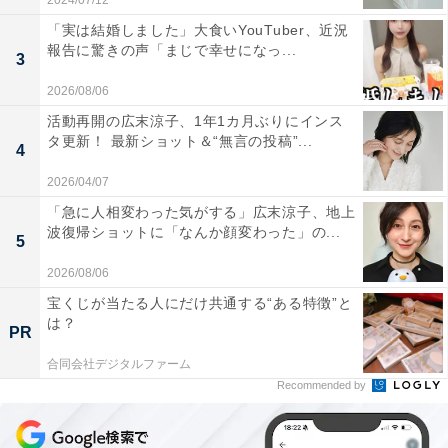
2024/07/12
「実は結婚しました」大食いYouTuber、近況
報告に驚きの声「まじで幸せになっ...
3
2026/08/06
活動再開の広末涼子、1年1カ月ぶりにインス
タ更新！ 最新ショット＆“無言の投稿”...
4
2026/04/07
「急に人相変わった気がする」広末涼子、地上
波復帰ショットに「なんか顔変わった」の...
5
2026/08/06
宝くじが当たる人にだけ共通する“ある特徴”と
は？
PR
合同会社デジタルファーム
Recommended by