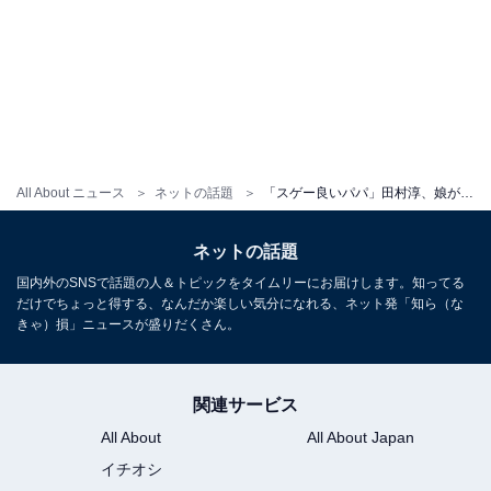
All About ニュース
ネットの話題
「スゲー良いパパ」田村淳、娘が抱き付く姿に「ほんと愛情たっぷり湧き出てる」「優しいパパ」反響！
ネットの話題
国内外のSNSで話題の人＆トピックをタイムリーにお届けします。知ってる
だけでちょっと得する、なんだか楽しい気分になれる、ネット発「知ら（な
きゃ）損」ニュースが盛りだくさん。
関連サービス
All About
All About Japan
イチオシ