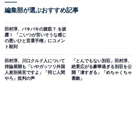
編集部が選ぶおすすめ記事
田村淳、バキバキの腹筋？ を披
露！ 「こいつが言いそうな感じ
の悪いひと言選手権」にコメン
ト殺到
田村淳、川口クルド人について
「とんでもない別荘」田村淳、
持論展開も「いやガッツリ外国
絶景広がる豪華過ぎる別荘を公
人差別発言ですよ」「同じ人間
開「凄すぎる」「めちゃくちゃ
やろ」批判の声
素敵」