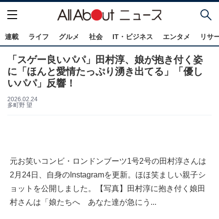
連載
ライフ
グルメ
社会
IT・ビジネス
エンタメ
リサ
「スゲー良いパパ」田村淳、娘が抱き付く姿
に「ほんと愛情たっぷり湧き出てる」「優し
いパパ」反響！
2026.02.24
多町野 望
元お笑いコンビ・ロンドンブーツ1号2号の田村淳さんは
2月24日、自身のInstagramを更新。ほほ笑ましい親子シ
ョットを公開しました。【写真】田村淳に抱き付く娘田
村さんは「娘たちへ あなた達が急にう...