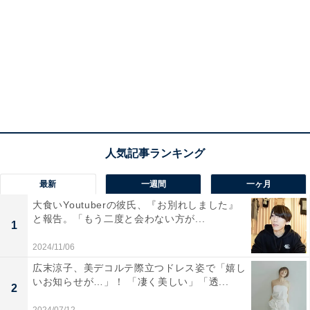
最新
一週間
一ヶ月
大食いYoutuberの彼氏、『お別れしました』
と報告。「もう二度と会わない方が...
1
2024/11/06
広末涼子、美デコルテ際立つドレス姿で「嬉し
いお知らせが…」！ 「凄く美しい」「透...
2