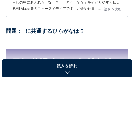
らしの中にあふれる「なぜ？」「どうして？」を分かりやすく伝え
るAll About発のニュースメディアです。お金や仕事、恋愛、ITに関
...続きを読む
する疑問に対して専門家が分かりやすく回答するほか、エンタメ情
報やSNSで話題のトピックスを紹介しています。
問題：□に共通するひらがなは？
続きを読む