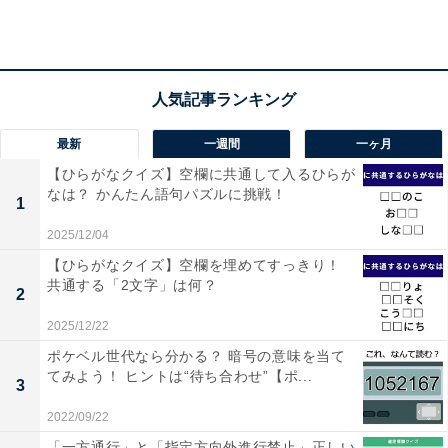
1
2
最新
一週間
一ヶ月
【ひらがなクイズ】空欄に共通して入るひらが
なは？ かんたん語句パズルに挑戦！
1
2025/12/04
【ひらがなクイズ】空欄を埋めてすっきり！
共通する「2文字」は何？
2
2025/12/22
ポケベル世代なら分かる？ 暗号の意味を当て
てみよう！ ヒントは“待ち合わせ”【ポ...
3
2022/09/22
「一方通行」と「指定方向外進行禁止」正しい