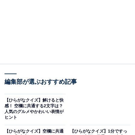
□に共通するひらがなは？
次の言葉の空欄を埋めて、正しい単語を完成させてくだ
さい。
ひか□□
□□らるど
おさ□□
編集部が選ぶおすすめ記事
ヒント：5月の誕生石としても知られる、鮮やかな緑色
の宝石といえば？
【ひらがなクイズ】解けると快
感！ 空欄に共通する2文字は？
人気のグルメやかわいい表情が
次ページ
正解を見る
ヒント
【ひらがなクイズ】空欄に共通
【ひらがなクイズ】1分ですっ