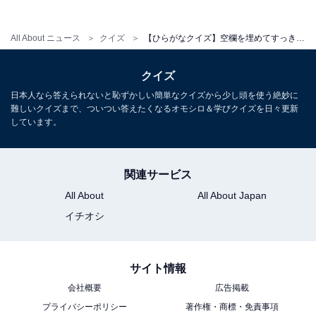
All About ニュース
クイズ
【ひらがなクイズ】空欄を埋めてすっきり！ 共通する2文字は何？ 「輝く宝石」がヒント
クイズ
日本人なら答えられないと恥ずかしい簡単なクイズから少し頭を使う絶妙に
難しいクイズまで、ついつい答えたくなるオモシロ＆学びクイズを日々更新
しています。
関連サービス
All About
All About Japan
イチオシ
サイト情報
会社概要
広告掲載
プライバシーポリシー
著作権・商標・免責事項