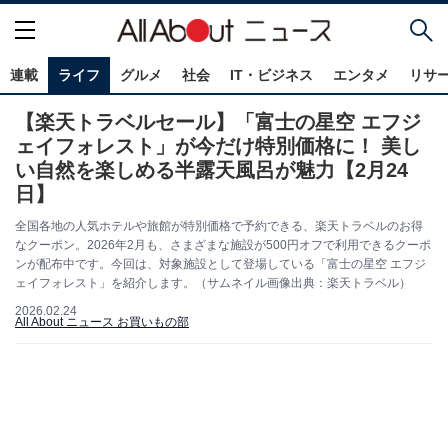
連載
ライフ
グルメ
社会
IT・ビジネス
エンタメ
リサ
【楽天トラベルセール】「富士の星空 エフジ
ェイフォレスト」が今だけ特別価格に！ 美し
い自然を楽しめる半露天風呂が魅力【2月24
日】
全国各地の人気ホテルや旅館が特別価格で予約できる、楽天トラベルのお得
なクーポン。2026年2月も、さまざまな施設が500円オフで利用できるクーポ
ンが配布中です。今回は、対象施設として登場している「富士の星空 エフジ
ェイフォレスト」を紹介します。（サムネイル画像出典：楽天トラベル）
2026.02.24
All About ニュース お買いもの部