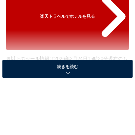
楽天トラベルでホテルを見る
※以下のセール情報は2026年2月24日15時30分現在のも
続きを読む
のです。料金の変更、満室の場合もあります。
※本記事で紹介している商品の購入やサービスの利用により、売上の一部が
オールアバウトに還元されることがあります。
「富士の星空 エフジェイフォレスト」が500円オ
フで登場！