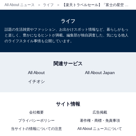
All About ニュース
ライフ
【楽天トラベルセール】「富士の星空 エフジェイフォレスト」が今だけ特別価格に！ 美しい自然を楽しめる半露天風呂が魅力【2月24日】
ライフ
話題の生活雑貨やファッション、お出かけスポット情報など、暮らしがもっ
と楽しく、豊かになるヒントが満載。編集部が独自調査した、気になる他人
のライフスタイル事情も公開しています。
関連サービス
All About
All About Japan
イチオシ
サイト情報
会社概要
広告掲載
プライバシーポリシー
著作権・商標・免責事項
当サイトの情報についての注意
All About ニュースについて