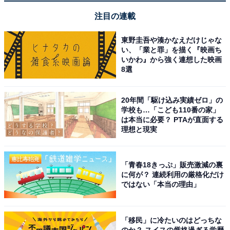
注目の連載
東野圭吾や湊かなえだけじゃな
い、「業と罪」を描く『映画ち
※掲載されている情報は記事公開時のものです。あらか
いかわ』から強く連想した映画
じめご了承ください。また、記事中の宿泊プランを予約
8選
すると、売上の一部がオールアバウトに還元されること
があります。
20年間「駆け込み実績ゼロ」の
学校も…「こども110番の家」
は本当に必要？ PTAが直面する
この記事の執筆者：
All About ニュース お買
理想と現実
いもの部
Amazonのセール商品から売れ筋ランキングまで、毎日のお買いも
「青春18きっぷ」販売激減の裏
のがもっと楽しく、もっとお得になる情報をお届け。編集部員によ
に何が？ 連続利用の厳格化だけ
る独自レビューなど、ここでしか手に入らない情報も満載です。
ではない「本当の理由」
...続きを読む
「移民」に冷たいのはどっちな
こちらもおすすめ
のか？ スイスの厳格過ぎる学歴