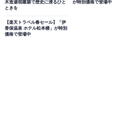
木造湯宿建築で歴史に浸るひと
が特別価格で登場中
ときを
楽天トラベルでホテルを見る
【楽天トラベル春セール】「伊
香保温泉 ホテル松本楼」が特別
価格で登場中
この宿泊施設のおすすめポイントは？
山梨県にある「富士の星空 エフジェイフォレスト」は、
富士山麓の森の中に佇むメゾネットタイプのコテージ。
全室に半露天風呂と専用デッキが完備されており、プラ
イベートな空間で大自然を感じながら贅沢な時間を過ご
せます。専用デッキではBBQを楽しめるほか、夜には満
天の星空を眺められるのも魅力です。
宿泊者からは「露天風呂が気持ちよかったです」「清潔