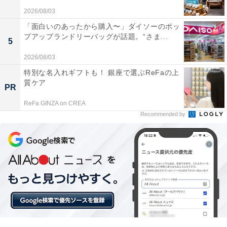
楽天トラベルの「クーポン祭」とは？
2026/08/03
「面白いのあったから購入〜」ダイソーのポッ
楽天トラベルでは、定期的に「クーポン祭」を開催。人
プアップランドリーバッグが話題。“さま...
5
気の宿やホテルを対象に、宿泊予約で使えるお得な割引
2026/08/03
クーポンを配布します。
特別な名入れギフトも！ 銀座で選ぶReFaの上
質ケア
PR
クーポンは、国内宿泊や海外ツアー、レンタカーなど、
さまざまな旅行商品で利用可能。複数のクーポンを組み
ReFa GINZA on CREA
Recommended by
合わせて、さらに割引率をアップできる場合もありま
す。賢く旅の計画を立てて、お得に旅行を楽しみましょ
う。
楽天トラベルでクーポン祭を見る