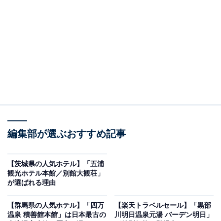
編集部が選ぶおすすめ記事
富士の星空 エフジェイフォレスト（画像出典：楽天トラベル）
「富士の星空 エフジェイフォレスト」は現在特別価格で
【茨城県の人気ホテル】「五浦
宿泊可能です。
観光ホテル本館／別館大観荘」
が選ばれる理由
【群馬県の人気ホテル】「四万
【楽天トラベルセール】「黒部
温泉 積善館本館」は日本最古の
川明日温泉元湯 バーデン明日」