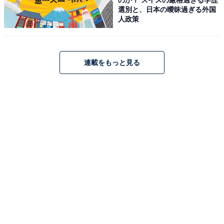
選別と、日本の曖昧過ぎる外国
【福島県の人気ホテル】「高湯温泉 花月ハイラ
人政策
ンドホテル」は標高800mから望む絶景と極上の
硫黄泉が魅力
連載をもっと見る