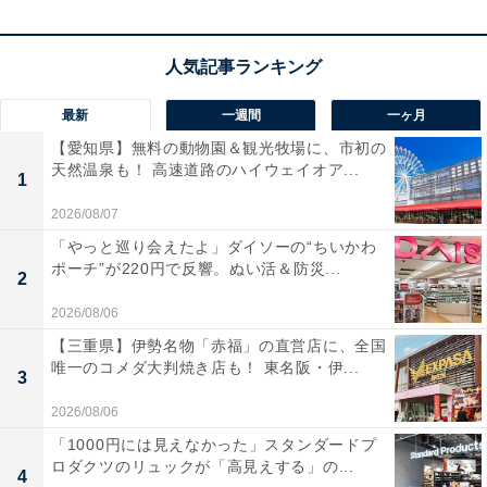
感があり、ゆっくり出来ました」という声があがってい
ます。周囲を気にせず家族や友人とBBQを楽しみたい人
や、富士山の豊かな自然の中でリフレッシュしたい人に
おすすめの宿です。
最新
一週間
一ヶ月
【愛知県】無料の動物園＆観光牧場に、市初の
天然温泉も！ 高速道路のハイウェイオア...
1
2026/08/07
「やっと巡り会えたよ」ダイソーの“ちいかわ
ポーチ”が220円で反響。ぬい活＆防災...
2
2026/08/06
【三重県】伊勢名物「赤福」の直営店に、全国
唯一のコメダ大判焼き店も！ 東名阪・伊...
3
2026/08/06
「1000円には見えなかった」スタンダードプ
ロダクツのリュックが「高見えする」の...
4