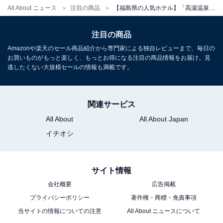
All About ニュース
注目の商品
【福島県の人気ホテル】「高湯温泉 花月ハイランドホテル」は標高800mから望む絶景と極上の硫黄泉が魅力
注目の商品
アクセス・料金・宿泊情報は？
Amazonや楽天のセール商品紹介から専門家による独自レビューまで、毎日の
お買いものがもっと楽しく、もっとお得になる注目の商品情報をお届け。見
逃したくない大規模セールの情報も満載です。
アクセス
所在地：福島県福島市町庭坂字神の森1-20
関連サービス
交通手段：JR福島駅より車で約30分／東北自動車道 福
All About
All About Japan
島西ICより約25分／東北中央自動車道 福島大笹生ICより
イチオシ
約25分
料金
サイト情報
会社概要
広告掲載
大人1名（参考価格）：1万2000円
プライバシーポリシー
著作権・商標・免責事項
※料金は公式Webサイト参考価格
当サイトの情報についての注意
All About ニュースについて
※プラン・部屋により価格は変動します