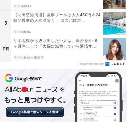
の旬の食材を活かした会席料理が提供され、目と舌の両
2026/08/03
方で福島の味覚を楽しめます。
【羽田空港周辺】夏季プールは大人450円＆24
時間営業の天然温泉も！ コスパ抜群...
5
2026/08/04
リボ地獄から抜け出したい人は、返済を3～6
ヶ月停止して『大幅に減額してから返済す...
楽天トラベルでホテルを見る
PR
渋谷法務総合事務所
Recommended by