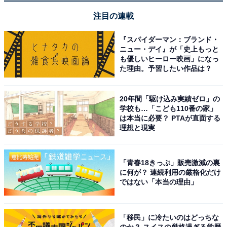
注目の連載
『スパイダーマン：ブランド・
ニュー・デイ』が「史上もっと
も優しいヒーロー映画」になっ
た理由。予習したい作品は？
「高湯温泉 花月ハイランドホテル」の口コミは？
20年間「駆け込み実績ゼロ」の
学校も…「こども110番の家」
は本当に必要？ PTAが直面する
「高湯温泉 花月ハイランドホテル」には、以下のような
理想と現実
口コミが寄せられています。
「青春18きっぷ」販売激減の裏
乳白色の濃厚な硫黄泉が素晴らしく肌がすべすべに
に何が？ 連続利用の厳格化だけ
なる
ではない「本当の理由」
「移民」に冷たいのはどっちな
高台からの景色が抜群で福島市内の夜景や朝日が非
のか？ スイスの厳格過ぎる学歴