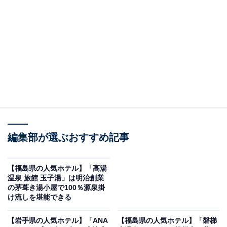
り上げるのは「高湯温泉 花月ハイランドホテル」です。
※2026年2月時点でGoogleクチコミが500件以上、平均
評価が4.0超えのものを紹介しています
楽天トラベルでホテルを見る
編集部が選ぶおすすめ記事
【福島県の人気ホテル】「高湯
温泉 旅館 玉子湯」は明治創業
の茅葺き湯小屋で100％源泉掛
け流しを堪能できる
この記事の執筆者：
All About ニュース お買
いもの部
【岩手県の人気ホテル】「ANA
【福島県の人気ホテル】「磐梯