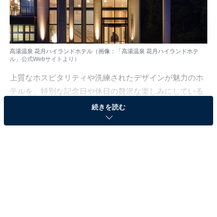
高湯温泉 花月ハイランドホテル（画像：「高湯温泉 花月ハイランドホテ
ル」公式Webサイトより）
上質なホスピタリティや洗練されたデザインが魅力のホ
テルを、特別な記念日や休日の贅沢な楽しみにしている
人も少なくないはず。日常を忘れ、心身ともに満たされ
続きを読む
る非日常の体験は、何物にも代えがたい時間ですよね。
しかし、近年では多様なコンセプトや高い人気をほこる
ホテルも多く、どこに滞在すればよいか迷ってしま
う……そんな思いを抱えている人もいるのではないでし
ょうか。
そんな人に向けて、All About ニュース編集部が厳選した
人気かつ評価の高い施設を厳選して紹介します。今回取