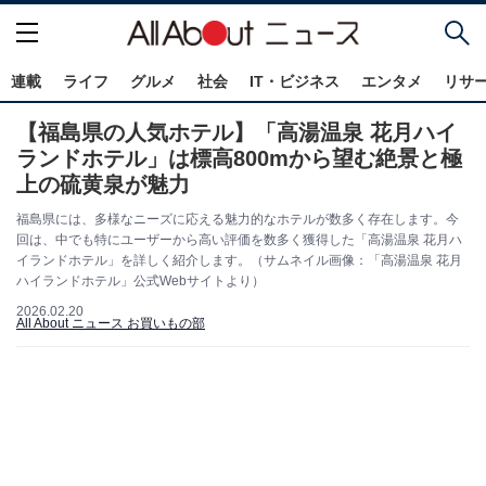
連載
ライフ
グルメ
社会
IT・ビジネス
エンタメ
リサ
【福島県の人気ホテル】「高湯温泉 花月ハイ
ランドホテル」は標高800mから望む絶景と極
上の硫黄泉が魅力
福島県には、多様なニーズに応える魅力的なホテルが数多く存在します。今
回は、中でも特にユーザーから高い評価を数多く獲得した「高湯温泉 花月ハ
イランドホテル」を詳しく紹介します。（サムネイル画像：「高湯温泉 花月
ハイランドホテル」公式Webサイトより）
2026.02.20
All About ニュース お買いもの部