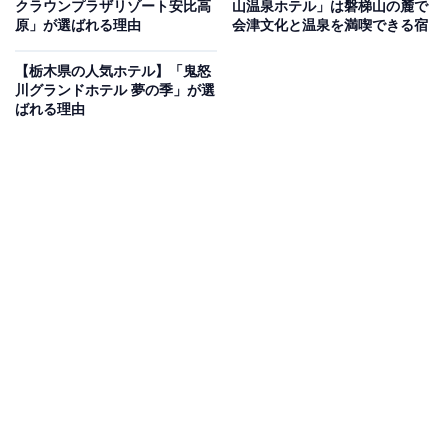
クラウンプラザリゾート安比高
山温泉ホテル」は磐梯山の麓で
原」が選ばれる理由
会津文化と温泉を満喫できる宿
Amazonのセール商品から売れ筋ランキングまで、毎日のお買いも
のがもっと楽しく、もっとお得になる情報をお届け。編集部員によ
る独自レビューなど、ここでしか手に入らない情報も満載です。
...続きを読む
【栃木県の人気ホテル】「鬼怒
川グランドホテル 夢の季」が選
ばれる理由
※本記事で紹介している商品の購入やサービスの利用により、売上の一部が
オールアバウトに還元されることがあります。
「高湯温泉 花月ハイランドホテル」は標高800m
から望む絶景と極上の硫黄泉が魅力