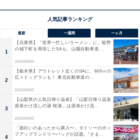
View this post on Instagram
最新
一週間
一ヶ月
【兵庫県】「世界一忙しいラーメン」に、龍野
の城下町を再現したSAも。山陽自動車道...
1
2026/08/04
【栃木県】アウトレット近くのSAに、600㎡の
広々ドッグランも！ 東北自動車道の...
2
2026/08/05
【山梨県の人気日帰り温泉】「山梨日帰り温泉
「高湯温泉 花月ハイランドホテル」は、標高800mの高
源泉かけ流しの湯 桜湯」は源泉かけ流...
3
台に位置し、福島市街を一望できるパノラマビューが自
2026/08/05
慢の宿です。温泉は「源泉かけ流し宣言」をした高湯温
「面白いのあったから購入〜」ダイソーのポッ
泉の硫黄泉を、24時間贅沢に堪能できます。食事は地元
プアップランドリーバッグが話題。“さま...
4