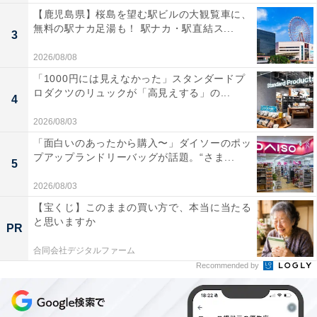
【鹿児島県】桜島を望む駅ビルの大観覧車に、
無料の駅ナカ足湯も！ 駅ナカ・駅直結ス...
3
2026/08/08
「1000円には見えなかった」スタンダードプ
ロダクツのリュックが「高見えする」の...
4
2026/08/03
「面白いのあったから購入〜」ダイソーのポッ
プアップランドリーバッグが話題。“さま...
5
2026/08/03
【宝くじ】このままの買い方で、本当に当たる
と思いますか
PR
合同会社デジタルファーム
Recommended by