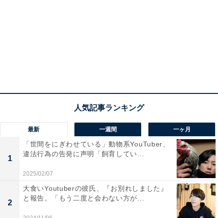
最新
一週間
一ヶ月
「世間をにぎわせている」動物系YouTuber、
違法行為の告発に声明「飼育してい...
1
2025/02/07
大食いYoutuberの彼氏、『お別れしました』
と報告。「もう二度と会わない方が...
2