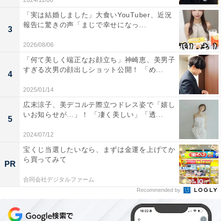
2024/11/06
「実は結婚しました」大食いYouTuber、近況
報告に驚きの声「まじで幸せになっ...
3
2026/08/06
「何て美しく端正なお顔立ち」神崎恵、美男子
すぎる次男の顔出しショット公開！ 「め...
4
2025/01/14
広末涼子、美デコルテ際立つドレス姿で「嬉し
いお知らせが…」！ 「凄く美しい」「透...
5
2024/07/12
宝くじ当選したいなら、まずは金運を上げてか
ら買ってみて
PR
合同会社デジタルファーム
Recommended by