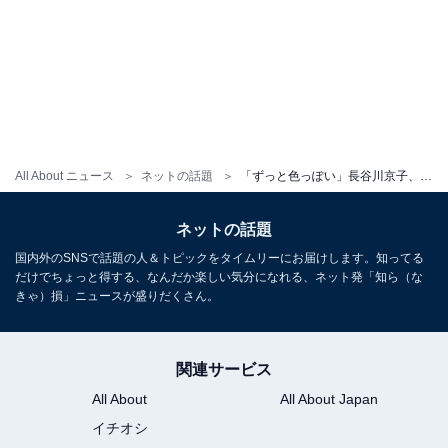
All About ニュース
ネットの話題
「ずっと色っぽい」長谷川京子、美脚と抜群のスタイル際立つオフショットを披露！ 「健康的でお綺麗」
ネットの話題
国内外のSNSで話題の人＆トピックをタイムリーにお届けします。知ってる
だけでちょっと得する、なんだか楽しい気分になれる、ネット発「知ら（な
きゃ）損」ニュースが盛りだくさん。
関連サービス
All About
All About Japan
イチオシ