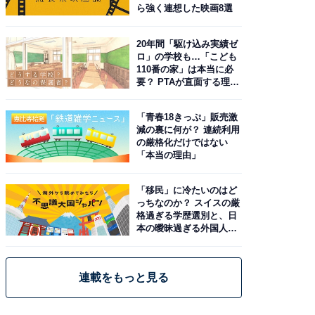
ら強く連想した映画8選
20年間「駆け込み実績ゼ
ロ」の学校も…「こども
110番の家」は本当に必
要？ PTAが直面する理想
と現実
「青春18きっぷ」販売激
減の裏に何が？ 連続利用
の厳格化だけではない
「本当の理由」
「移民」に冷たいのはど
っちなのか？ スイスの厳
格過ぎる学歴選別と、日
本の曖昧過ぎる外国人政
策
連載をもっと見る