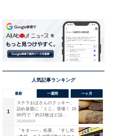
最新
一週間
一ヶ月
ステラおばさんのクッキー、
ステラ
詰め放題に「ミニ」登場！ 15
詰め放題
1
1
00円で「約23枚ほど詰...
00円で「
2026/08/04
2026/08/0
「キタ――」松屋、「すし松
「ガス