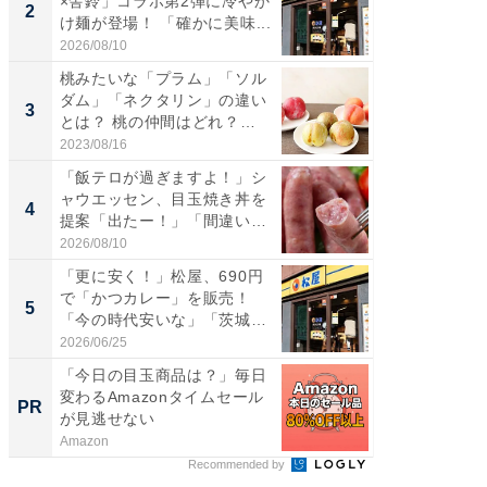
×舎鈴」コラボ第2弾に冷やか
た」ガス
2
2
け麺が登場！ 「確かに美味...
盛り無
お...
2026/08/10
2026/08/0
桃みたいな「プラム」「ソル
「はま
ダム」「ネクタリン」の違い
第3弾開
3
3
とは？ 桃の仲間はどれ？
タが登
味...
う...
2023/08/16
2026/08/0
「飯テロが過ぎますよ！」シ
「正直
ャウエッセン、目玉焼き丼を
とは…！
4
4
提案「出たー！」「間違いな
目は地味
い...
2026/08/10
2026/08/0
「更に安く！」松屋、690円
「たま
で「かつカレー」を販売！
グ、新作
5
5
「今の時代安いな」「茨城
ィ”登場
一...
2026/06/25
2026/08/0
「今日の目玉商品は？」毎日
「え、
変わるAmazonタイムセール
の？」8
PR
PR
が見逃せない
場！Ama
Amazon
Amazon
Recommended by