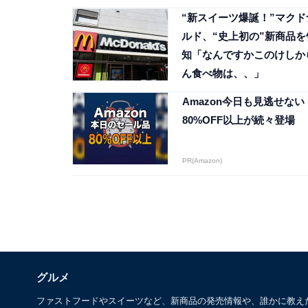
“新スイーツ爆誕！”マクド
ルド、“史上初の”新商品を
知「なんですかこのけしか
ん食べ物は、、」
Amazon今日も見逃せない
80%OFF以上が続々登場
PR(Amazon)
グルメ
ファストフードやスイーツなど、新商品の発売情報や、誰かに教え