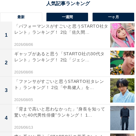
百田夏菜子とまさかすぎて驚きました」（30代女性／宮
城県）、「絶対に結婚しないと思っていた。不意を突か
最新
一週間
一ヶ月
れた」（20代女性／神奈川県）などの意見が寄せられま
「パフォーマンスがすごいと思うSTARTO社タ
した。
レント」ランキング！ 2位「佐久間...
1
2026/08/06
ギャップがあると思う「STARTO社の30代タ
堂本剛さんに関する商品をAmazonで見る
レント」ランキング！ 2位「ジェシ...
2
2026/08/06
「ファンサがすごいと思うSTARTO社タレン
ト」ランキング！ 2位「中島健人」を...
3
2026/08/05
「背まで高いと思わなかった」“身長を知って
驚いた40代男性俳優”ランキング！ 1...
4
2026/06/13