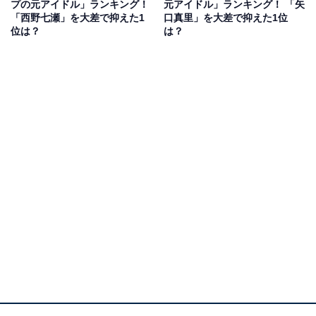
プの元アイドル」ランキング！
元アイドル」ランキング！ 「矢
「西野七瀬」を大差で抑えた1
口真里」を大差で抑えた1位
2位に選ばれたのは堂本剛さんでした。堂本さんは、
位は？
は？
1997年にKinKi KidsとしてCDデビュー。デビュー曲から
メガヒットを連発し、すぐに国民的な人気を獲得しま
す。個人では、俳優として『金田一少年の事件簿』（日
本テレビ系）をはじめ、数多くの話題作に出演。ソロア
ーティストとしても活動し、さまざまな場面で才能を発
揮しています。
そんな堂本さんですが、2024年1月にももいろクローバ
ーZの百田夏菜子さんとの結婚を電撃発表。人気アーテ
ィスト同士の結婚となり、大ニュースとして報じられま
した。
回答者からは、「良い意味で期待を裏切られたから」
（40代男性／東京都）、「ももクロのファンでしたが、