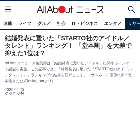
連載
ライフ
グルメ
社会
IT・ビジネス
エンタメ
リサ
結婚発表に驚いた「STARTO社のアイドル／
タレント」ランキング！ 「堂本剛」を大差で
抑えた1位は？
All About ニュース編集部は「結婚発表に驚いたアイドル」に関するアンケー
ト調査を実施。この記事では、「結婚発表に驚いた『STARTO社のアイドル
／タレント』」ランキングの結果を紹介します。（サムネイル画像出典：堂
本剛さん公式Instagramより）
2026.02.25
ゆるま 小林