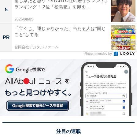
癒し系だと思う「STARTO社の若手タレント」
ランキング！ 2位「松島聡」を抑え...
5
2026/08/05
「宝くじ、運じゃなかった」当たる人は“同じ
こと”してる
PR
合同会社デジタルファーム
Recommended by
1位：木村拓哉／104票
注目の連載