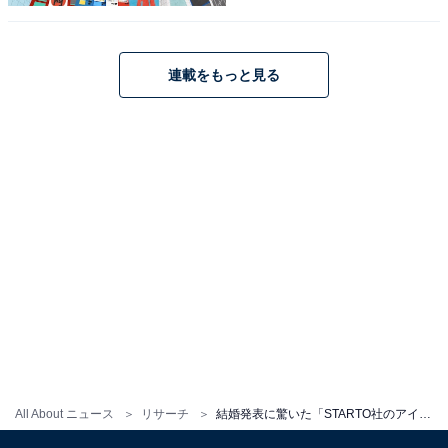
木村さん個人では、『ロングバケーション』（フジテレ
ビ系）や『ビューティフルライフ』（TBS系）など、記
録的な高視聴率ドラマで主演を担当。映画でもヒット作
連載をもっと見る
を数多く生み出し、国民的な人気俳優として有名です。
誰もが知る木村さんですが、人気絶頂だった2000年12月
に歌手の工藤静香さんと28歳で結婚。娘のCocomiさ
ん、Koki，さんも芸能活動を行い、有名な家族として愛
されています。
回答者からは、「日本中を虜にしたトップアイドルの結
婚発表だったため」（10代男性／山形県）、「まだ若
く、アイドルとして活動している時に結婚したから」
（30代女性／富山県）、「国民的スターだったため、結
婚発表そのものが大きな衝撃だった」（40代女性／鹿児
All About ニュース
リサーチ
結婚発表に驚いた「STARTO社のアイドル／タレント」ランキング！ 「堂本剛」を大差で抑えた1位は？
島県）などの意見が寄せられました。