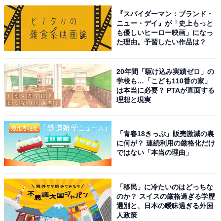
『スパイダーマン：ブランド・
ニュー・デイ』が「史上もっと
View this post on Instagram
も優しいヒーロー映画」になっ
た理由。予習したい作品は？
20年間「駆け込み実績ゼロ」の
学校も…「こども110番の家」
は本当に必要？ PTAが直面する
理想と現実
「青春18きっぷ」販売激減の裏
に何が？ 連続利用の厳格化だけ
ではない「本当の理由」
1位には木村拓哉さんが選ばれました。木村さんは、
1991年にSMAPのメンバーとしてCDデビュー。いまで
も歌い継がれる名曲を数多く発表し、日本を代表するア
「移民」に冷たいのはどっちな
イドルグループとして愛されました。
のか？ スイスの厳格過ぎる学歴
選別と、日本の曖昧過ぎる外国
人政策