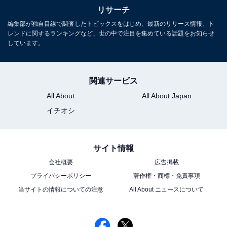
リサーチ
編集部が独自目線で調査したトピックスをはじめ、最新のリリース情報、ト
レンドに関するランキングなど、世の中で注目を集めている話題をお知らせ
木村拓哉さんに関する商品をAmazonで見る
しています。
関連サービス
※回答者コメントは原文ママです
All About
All About Japan
イチオシ
この記事の執筆者：
ゆるま 小林
元テレビ局スタッフ
サイト情報
長年に渡ってテレビ局でバラエティー番組、情報番組などを制作。
会社概要
広告掲載
その後、フリーランスの編集・ライターに転身。芸能情報に精通
プライバシーポリシー
著作権・商標・免責事項
し、週刊誌、ネットニュースでテレビや芸能人に関するコラムなど
...続きを読む
を執筆。編集プロダクション「ゆるま」を立ち上げる。
当サイトの情報についての注意
All About ニュースについて
10位までの全ランキング結果を見
次ページ