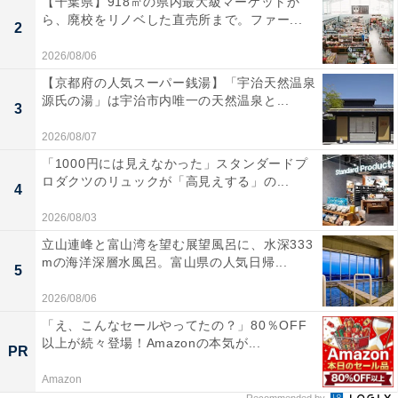
【千葉県】918㎡の県内最大級マーケットか
ら、廃校をリノベした直売所まで。ファー...
2
2026/08/06
【京都府の人気スーパー銭湯】「宇治天然温泉
源氏の湯」は宇治市内唯一の天然温泉と...
3
2026/08/07
「1000円には見えなかった」スタンダードプ
ロダクツのリュックが「高見えする」の...
4
2026/08/03
立山連峰と富山湾を望む展望風呂に、水深333
mの海洋深層水風呂。富山県の人気日帰...
5
2026/08/06
「え、こんなセールやってたの？」80％OFF
以上が続々登場！Amazonの本気が...
PR
Amazon
Recommended by