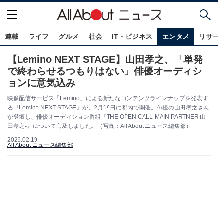
連載
ライフ
グルメ
社会
IT・ビジネス
エンタメ
リサ
【Lemino NEXT STAGE】山田孝之、「単発
で終わらせるつもりはない」俳優オーディシ
ョンに意気込み
映像配信サービス「Lemino」による新たなコンテンツラインナップを発表す
る『Lemino NEXT STAGE』が、2月19日に都内で開催。俳優の山田孝之さん
が登壇し、俳優オーディション番組『THE OPEN CALL-MAIN PARTNER 山
田孝之-』について言及しました。（写真：All About ニュース編集部）
2026.02.19
All About ニュース編集部