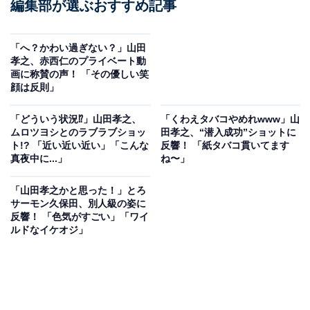
編集部が選ぶおすすめ記事
「へ？かわい過ぎない？」山田
孝之、赤西仁のプライベート動
画に称賛の声！ 「その優しい笑
顔は反則」
「どういう状況⁉」山田孝之、
「くわえタバコやめれwww」山
ムロツヨシとのラブラブショッ
田孝之、“潜入成功”ショットに
ト!? 「近い近い近い」「こんな
反響！ 「紙タバコ貫いてます
真夜中に...」
ね〜」
「山田孝之かと思った！」とろ
サーモン久保田、別人級の姿に
反響！ 「色気がすごい」「ワイ
ルドなイケオジ」