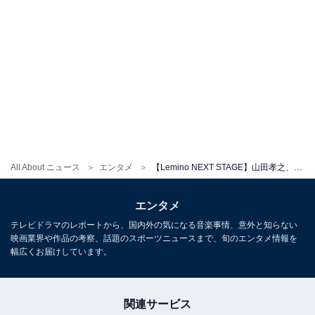
All About ニュース
エンタメ
【Lemino NEXT STAGE】山田孝之、「単発で終わらせるつもりはない」俳優オーディションに意気込み
エンタメ
テレビドラマのレポートから、国内外の気になる音楽事情、意外と知らない
映画業界や作品の考察、話題のスポーツニュースまで、旬のエンタメ情報を
幅広くお届けしています。
関連サービス