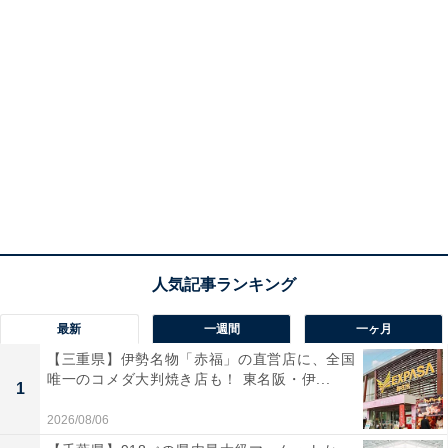
最新
一週間
一ヶ月
【三重県】伊勢名物「赤福」の直営店に、全国
唯一のコメダ大判焼き店も！ 東名阪・伊...
1
2026/08/06