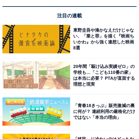
【あわせて買いたい】Pioneerの人気商品5選
注目の連載
Pioneer「DMH-SZ500」
東野圭吾や湊かなえだけじゃな
い、「業と罪」を描く『映画ち
いかわ』から強く連想した映画
8選
20年間「駆け込み実績ゼロ」の
学校も…「こども110番の家」
は本当に必要？ PTAが直面する
理想と現実
Pioneer ディスプレイオーディオ DMH-SZ500 6.8インチ
2D ワイヤレス AppleCarPlay AndroidAuto Bluetooth
カロッツェリア
「青春18きっぷ」販売激減の裏
Amazonで見る
に何が？ 連続利用の厳格化だけ
ではない「本当の理由」
Pioneer「DCT-WR200D-E」
「移民」に冷たいのはどっちな