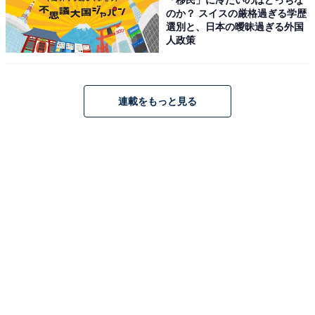
のか？ スイスの厳格過ぎる学歴
選別と、日本の曖昧過ぎる外国
人政策
連載をもっと見る
【Amazon.co.jp 限定】 Pioneer 車載用 Wi-Fi ルーター
DCT-WR200D-E 無制限 定額料金 バッテリーレス
「docomo in Car Connect」 カロッツェリア
Amazonで見る
Pioneer「ND-BC9」