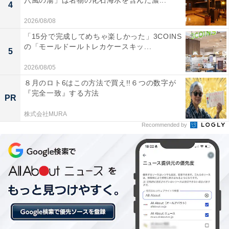
八風の湯」は名物の化石海水を含んだ濃...
4
付が簡単で驚いた」という声が多くあがっています。一
2026/08/08
方で、「低音の厚みがもう少し欲しい」という意見も。
「15分で完成してめちゃ楽しかった」3COINS
純正スピーカーから卒業したい人や、鮮明なボーカルを
の「モールドールトレカケースキッ...
5
楽しみたい人には、おすすめの商品といえそうです。
2026/08/05
８月のロト6はこの方法で買え!!６つの数字が
『完全一致』する方法
PR
株式会社MURA
Recommended by