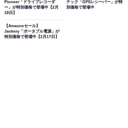
Pioneer「ドライブレコーダ
テック「GPSレシーバー」が特
ー」が特別価格で登場中【2月
別価格で登場中
※本記事で紹介している商品の購入やサービスの利用により、売上の一部が
18日】
オールアバウトに還元されることがあります。
Pioneerの「TS-F1650」は足元からもクリアな音
【Amazonセール】
Jackery「ポータブル電源」が
を提供
特別価格で登場中【2月17日】
Pioneer スピーカー TS-F1650 16cm カスタムフィット
コアキシャル 2ウェイ ハイレゾ対応 カロッツェリア
Amazonで見る
「コアキシャル」カテゴリでベストセラー1位を獲得し