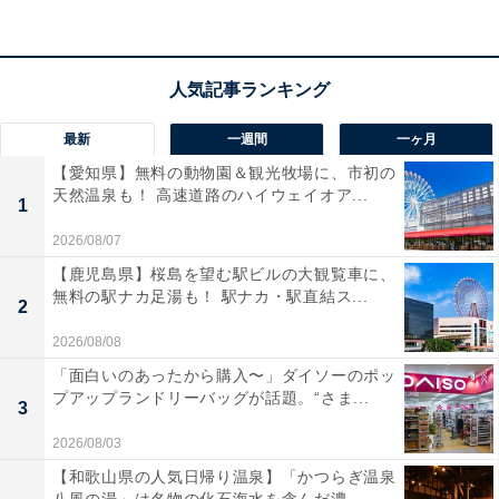
ているのは、Pioneerのコアキシャル「TS-F1650」で
す。価格は記事執筆時点で、税込み7988円となっていま
す。
この商品のおすすめポイントは？
最新
一週間
一ヶ月
【愛知県】無料の動物園＆観光牧場に、市初の
Pioneer・カロッツェリアの「TS-F1650」は、手軽に車
天然温泉も！ 高速道路のハイウェイオア...
1
内の音響環境を劇的に変えられる16cmコアキシャル2ウ
2026/08/07
ェイスピーカーです。独自の
「Open & Smooth」
コン
セプトにより、足元からでもクリアな音を届け、
ハイレ
【鹿児島県】桜島を望む駅ビルの大観覧車に、
無料の駅ナカ足湯も！ 駅ナカ・駅直結ス...
ゾ音源の再生
にも対応。
2
2026/08/08
IMCCウーファーによる
力強い低音と、高域まで伸びや
「面白いのあったから購入〜」ダイソーのポッ
プアップランドリーバッグが話題。“さま...
かなサウンド
がドライブを楽しく彩ります。幅広い車種
3
に適合する設計で、取り付けやすさも抜群です！
2026/08/03
【和歌山県の人気日帰り温泉】「かつらぎ温泉
ユーザーからは「純正とは比較にならない透明感」「取