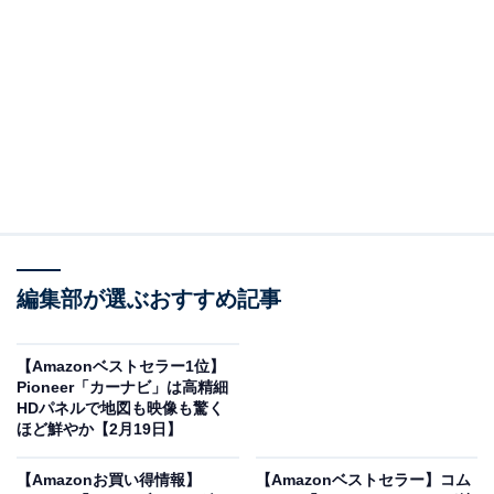
Amazonで商品を見る
※以下の情報は2月21日15時30分現在のものです。値段
の変更、売り切れの場合もあります。
編集部が選ぶおすすめ記事
この記事の執筆者：
All About ニュース お買
【Amazonベストセラー1位】
いもの部
Pioneer「カーナビ」は高精細
HDパネルで地図も映像も驚く
Amazonのセール商品から売れ筋ランキングまで、毎日のお買いも
ほど鮮やか【2月19日】
のがもっと楽しく、もっとお得になる情報をお届け。編集部員によ
る独自レビューなど、ここでしか手に入らない情報も満載です。
...続きを読む
【Amazonお買い得情報】
【Amazonベストセラー】コム