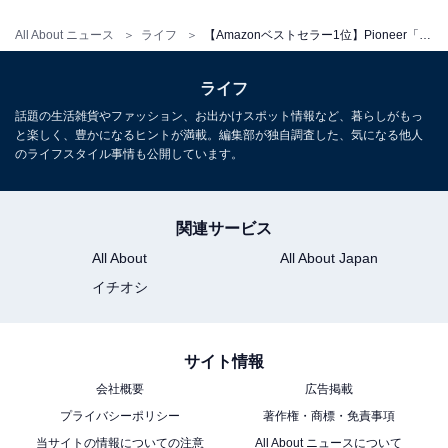
All About ニュース
ライフ
【Amazonベストセラー1位】Pioneer「コアキシャル」なら手軽に車内の音響環境を向上できる【2月21日】
Pioneer バックカメラ ND-BC9 汎用 カロッツェリア
ライフ
Amazonで見る
話題の生活雑貨やファッション、お出かけスポット情報など、暮らしがもっ
と楽しく、豊かになるヒントが満載。編集部が独自調査した、気になる他人
のライフスタイル事情も公開しています。
Pioneer「TS-C1740S」
関連サービス
All About
All About Japan
イチオシ
サイト情報
Pioneer スピーカー TS-C1740S 17cm カスタムフィット
スピーカー セパレート 2ウェイ ハイレゾ対応 カロッツェ
会社概要
広告掲載
リア
プライバシーポリシー
著作権・商標・免責事項
Amazonで見る
当サイトの情報についての注意
All About ニュースについて