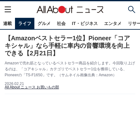
連載
ライフ
グルメ
社会
IT・ビジネス
エンタメ
リサ
【Amazonベストセラー1位】Pioneer「コア
キシャル」なら手軽に車内の音響環境を向上
できる【2月21日】
Amazonで売れ筋となっているベストセラー商品を紹介します。今回取り上げ
るのは、「コアキシャル」カテゴリでベストセラー1位を獲得している、
Pioneerの「TS-F1650」です。（サムネイル画像出典：Amazon）
2026.02.21
All About ニュース お買いもの部