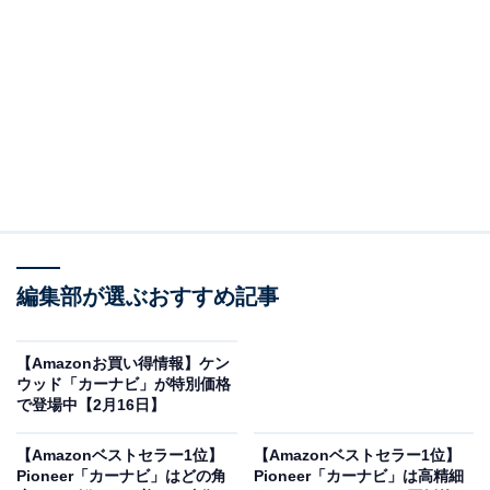
Amazonで商品を見る
※以下の情報は2月19日15時30分現在のものです。値段
の変更、売り切れの場合もあります。
編集部が選ぶおすすめ記事
※本記事で紹介している商品の購入やサービスの利用により、売上の一部が
オールアバウトに還元されることがあります。
【Amazonお買い得情報】ケン
ウッド「カーナビ」が特別価格
Pioneer「AVIC-RL722」なら助手席からもハッキ
で登場中【2月16日】
リと画面が見える
【Amazonベストセラー1位】
【Amazonベストセラー1位】
Pioneer「カーナビ」はどの角
Pioneer「カーナビ」は高精細