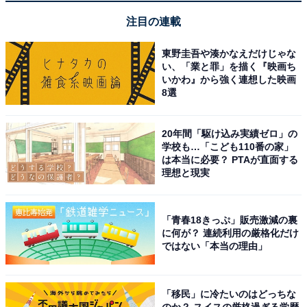
注目の連載
Pioneer カーナビ AVIC-RZ522 楽ナビ 7インチ
2D(180mm) HD IPS 無料地図更新 フルセグ Bluetooth
東野圭吾や湊かなえだけじゃな
HDMI カロッツェリア
い、「業と罪」を描く『映画ち
いかわ』から強く連想した映画
Amazonで見る
8選
20年間「駆け込み実績ゼロ」の
Pioneer「AVIC-RW522」
学校も…「こども110番の家」
は本当に必要？ PTAが直面する
理想と現実
「青春18きっぷ」販売激減の裏
に何が？ 連続利用の厳格化だけ
ではない「本当の理由」
Pioneer カーナビ AVIC-RW522 楽ナビ 7インチ 200mmワ
イド HD IPS 無料地図更新 フルセグ Bluetooth HDMI カ
「移民」に冷たいのはどっちな
ロッツェリア
のか？ スイスの厳格過ぎる学歴