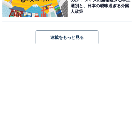
Amazonで見る
選別と、日本の曖昧過ぎる外国
人政策
Pioneer「AVIC-RL522」
連載をもっと見る
Pioneer カーナビ AVIC-RL522 楽ナビ 8インチ HD IPS 無
料地図更新 フルセグ Bluetooth HDMI カロッツェリア
Amazonで見る
Pioneer「DMH-SZ500」