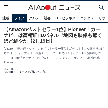
連載
ライフ
グルメ
社会
IT・ビジネス
エンタメ
リサ
【Amazonベストセラー1位】Pioneer「カー
ナビ」は高精細HDパネルで地図も映像も驚く
ほど鮮やか【2月19日】
Amazonで売れ筋となっているベストセラー商品を紹介します。今回取り上げ
るのは、「オーディオ一体型ナビ」カテゴリでベストセラー1位を獲得してい
る、Pioneer「カーナビ」の「AVIC-RL722」です。（サムネイル画像出典：
Amazon）
2026.02.19
All About ニュース お買いもの部