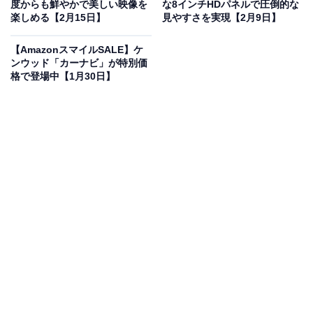
度からも鮮やかで美しい映像を
な8インチHDパネルで圧倒的な
楽しめる【2月15日】
見やすさを実現【2月9日】
【AmazonスマイルSALE】ケ
ンウッド「カーナビ」が特別価
格で登場中【1月30日】
Pioneer カーナビ AVIC-RL722 楽ナビ 8インチ HD IPS 無
料地図更新 フルセグ Bluetooth HDMI カロッツェリア
Amazonで見る
「オーディオ一体型ナビ」カテゴリでベストセラー1位
を獲得しているのは、Pioneerのカーナビ「AVIC-
RL722」です。価格は記事執筆時点で、税込み9万8980
円となっています。
この商品のおすすめポイントは？
8インチの高精細HDパネルを搭載し、地図も映像も驚く