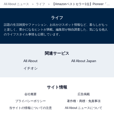
All About ニュース
ライフ
【Amazonベストセラー1位】Pioneer「カーナビ」は高精細HDパネルで地図も映像も驚くほど鮮やか【2月19日】
ライフ
話題の生活雑貨やファッション、お出かけスポット情報など、暮らしがもっ
と楽しく、豊かになるヒントが満載。編集部が独自調査した、気になる他人
のライフスタイル事情も公開しています。
Pioneer ディスプレイオーディオ DMH-SZ500 6.8インチ
2D ワイヤレス AppleCarPlay AndroidAuto Bluetooth
カロッツェリア
関連サービス
Amazonで見る
All About
All About Japan
イチオシ
Pioneer「DMH-SF600」
サイト情報
会社概要
広告掲載
プライバシーポリシー
著作権・商標・免責事項
当サイトの情報についての注意
All About ニュースについて