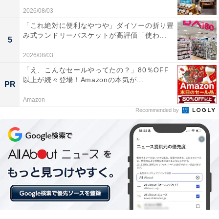
2026/08/03
「これ絶対に便利なやつや」ダイソーの折り畳
み式ランドリーバスケットが高評価「使わ...
5
2026/08/03
「え、こんなセールやってたの？」80％OFF
以上が続々登場！Amazonの本気が...
PR
Amazon
Recommended by
【あわせて買いたい】Pioneerの人気商品5選
Pioneer「AVIC-RZ522」