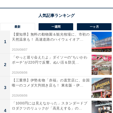
ほど鮮やかです。IPS方式により斜めからの視認性も抜
群で、助手席からもハッキリと画面が見えるのが嬉しい
ですね。HDMI入出力に対応しているため、スマホの動
画などを車内の大画面で堪能できます。無料の地図更新
最新
一週間
一ヶ月
も付いており、常に最新の情報を保てる安心感も魅力。
【愛知県】無料の動物園＆観光牧場に、市初の
天然温泉も！ 高速道路のハイウェイオア...
ドライブの質をグッと引き上げてくれる一台です！
1
2026/08/07
ユーザーからは「画質が非常にクリア」「反応が速くて
「やっと巡り会えたよ」ダイソーの“ちいかわ
快適」と好評です。一方で、「機能が豊富な分、配線が
ポーチ”が220円で反響。ぬい活＆防災...
2
少し大変」という声も。車内で高精細な映像を楽しみた
2026/08/06
い人や、正確なナビゲーションで安心して走りたい人に
【三重県】伊勢名物「赤福」の直営店に、全国
は、おすすめの商品といえそうです。
唯一のコメダ大判焼き店も！ 東名阪・伊...
3
2026/08/06
「1000円には見えなかった」スタンダードプ
ロダクツのリュックが「高見えする」の...
4