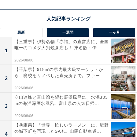
に、視認性の高いLEDインジケーターと分かりやすい音
声アナウンスで、走行中の注意喚起もバッチリ。コンパ
クト設計で車内の邪魔にならず、どこにでもスッと設置
可能です。
最新
一週間
一ヶ月
【三重県】伊勢名物「赤福」の直営店に、全国
唯一のコメダ大判焼き店も！ 東名阪・伊...
ユーザーからは「設定なしですぐ使えた」「音声案内が
1
わかりやすい」という声があがっています。
2026/08/06
【千葉県】918㎡の県内最大級マーケットか
ら、廃校をリノベした直売所まで。ファー...
2
2026/08/06
立山連峰と富山湾を望む展望風呂に、水深333
mの海洋深層水風呂。富山県の人気日帰...
3
2026/08/06
【兵庫県】「世界一忙しいラーメン」に、龍野
の城下町を再現したSAも。山陽自動車道...
4