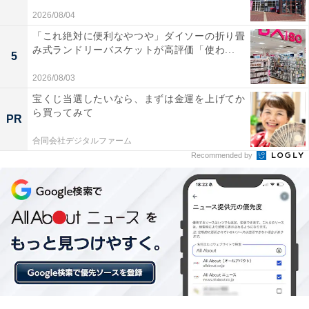
2026/08/04
「これ絶対に便利なやつや」ダイソーの折り畳
み式ランドリーバスケットが高評価「使わ...
5
【あわせて買いたい】コムテックの人気商品5選
2026/08/03
宝くじ当選したいなら、まずは金運を上げてか
ら買ってみて
コムテック「オゾンサーバー クリーンエイト STAND
PR
JD2100」
合同会社デジタルファーム
Recommended by
コムテック オゾンサーバー クリーンエイト STAND
JD2100 車載用コンソール/フロアマット取り付けタイプ