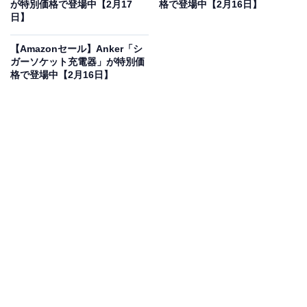
が特別価格で登場中【2月17
格で登場中【2月16日】
日】
コムテック GPSレシーバー シガーソケット挿入タイプ
【Amazonセール】Anker「シ
ZERO 108C 無料データ更新
ガーソケット充電器」が特別価
Amazonで見る
格で登場中【2月16日】
「レーダー探知機本体」カテゴリでベストセラー1位を
獲得しているのは、コムテックのGPSレシーバー
「ZERO 108C」です。価格は記事執筆時点で、税込み
8619円となっています。
この商品のおすすめポイントは？
面倒な配線や設定は一切不要、車に差し込むだけで最新
の取り締まり情報や新型オービス情報をキャッチできま
す。初心者でもすぐに使える、簡単＆高機能なGPS警報
機で、ドライブ中の安心感をしっかりサポート。さら