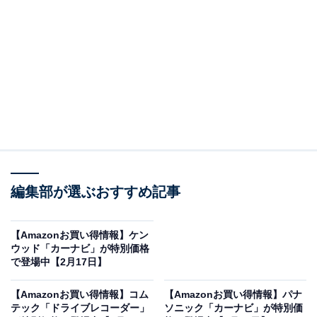
Amazonで価格を見る
※以下の情報は2026年2月17日21時現在のものです。値
段の変更、売り切れの場合もあります。
※本記事で紹介している商品の購入やサービスの利用により、売上の一部が
編集部が選ぶおすすめ記事
オールアバウトに還元されることがあります。
コムテックの「GPSレシーバー」が19％オフで登
【Amazonお買い得情報】ケン
場！
ウッド「カーナビ」が特別価格
で登場中【2月17日】
【Amazonお買い得情報】コム
【Amazonお買い得情報】パナ
テック「ドライブレコーダー」
ソニック「カーナビ」が特別価