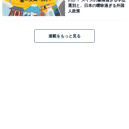
選別と、日本の曖昧過ぎる外国
コムテック「ZDR055 STARVIS」
人政策
連載をもっと見る
コムテック ドライブレコーダー ZDR055 STARVIS 2搭載
で夜間撮影性能向上 前後2カメラ 前後200万画素 FullHD
GPS/後続車両接近お知らせ機能/運転支援機能搭載 日本製
3年保証 常時録画 衝撃録画 駐車監視 高速起動 液晶 [出張
取付サービス対応]
Amazonで見る
コムテック「ZDR043」