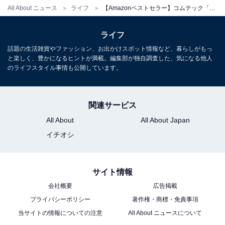
All About ニュース
ライフ
【Amazonベストセラー】コムテック「GPSレシーバー」が特別価格で登場中
コムテック ドライブレコーダー ZDR043 前後2カメラ コ
ライフ
ンパクト 前後200万画素 Full HD GPS搭載
話題の生活雑貨やファッション、お出かけスポット情報など、暮らしがもっ
32GBmicroSDカード付属 後続車両接近お知らせ 駐車監
と楽しく、豊かになるヒントが満載。編集部が独自調査した、気になる他人
視機能 高速起動 3年保証 液晶 [出張取付サービス対応]
のライフスタイル事情も公開しています。
Amazonで見る
関連サービス
コムテック「HDR204G」
All About
All About Japan
イチオシ
サイト情報
会社概要
広告掲載
プライバシーポリシー
著作権・商標・免責事項
当サイトの情報についての注意
All About ニュースについて
コムテック 車用 ドライブレコーダー 1カメラタイプ