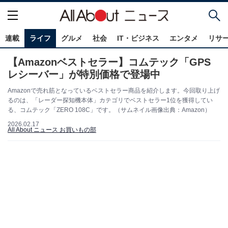
連載
ライフ
グルメ
社会
IT・ビジネス
エンタメ
リサ
【Amazonベストセラー】コムテック「GPS
レシーバー」が特別価格で登場中
Amazonで売れ筋となっているベストセラー商品を紹介します。今回取り上げ
るのは、「レーダー探知機本体」カテゴリでベストセラー1位を獲得してい
る、コムテック「ZERO 108C」です。（サムネイル画像出典：Amazon）
2026.02.17
All About ニュース お買いもの部