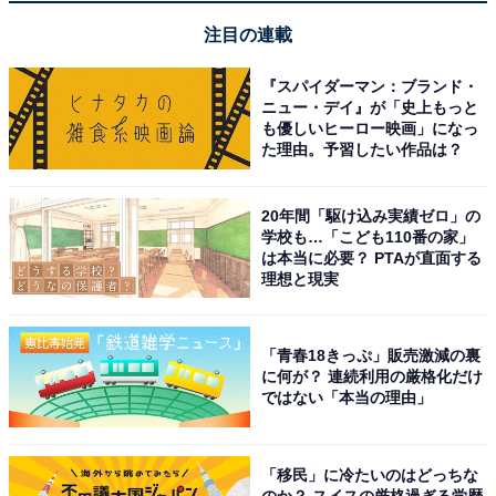
Amazonで見る
注目の連載
『スパイダーマン：ブランド・
ニュー・デイ』が「史上もっと
コムテック「ZDR048」
も優しいヒーロー映画」になっ
た理由。予習したい作品は？
20年間「駆け込み実績ゼロ」の
学校も…「こども110番の家」
は本当に必要？ PTAが直面する
理想と現実
コムテック ミラー型ドライブレコーダー ZDR048 デジタ
ルインナーミラー機能 前後2カメラ 前後200万画素
「青春18きっぷ」販売激減の裏
FullHD GPS PureCel Plus技術搭載高感度センサー採用
に何が？ 連続利用の厳格化だけ
後側方接近お知らせ機能 高速起動 [出張取付サービス対
ではない「本当の理由」
応]
Amazonで見る
「移民」に冷たいのはどっちな
のか？ スイスの厳格過ぎる学歴