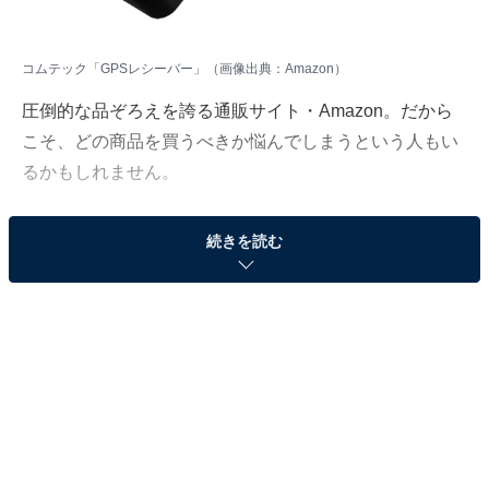
コムテック「GPSレシーバー」（画像出典：Amazon）
圧倒的な品ぞろえを誇る通販サイト・Amazon。だから
こそ、どの商品を買うべきか悩んでしまうという人もい
るかもしれません。
そんな人に向けて、Amazonで売れ筋ランキング1位を獲
続きを読む
得しているベストセラー商品を厳選して紹介します。今
回取り上げるのは、「レーダー探知機本体」カテゴリで
ベストセラー1位を獲得している、コムテック「ZERO
108C」です。