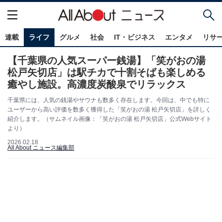
連載
ライフ
グルメ
社会
IT・ビジネス
エンタメ
リサ
【千葉県の人気スーパー銭湯】「笑がおの湯
松戸矢切店」は駅チカで十割そばも楽しめる
癒やし施設。高濃度炭酸泉でリラックス
千葉県には、人気の銭湯やサウナも数多く存在します。今回は、中でも特に
ユーザーから高い評価を数多く獲得した「笑がおの湯 松戸矢切店」を詳しく
紹介します。（サムネイル画像：「笑がおの湯 松戸矢切店」公式Webサイト
より）
2026.02.18
All About ニュース編集部