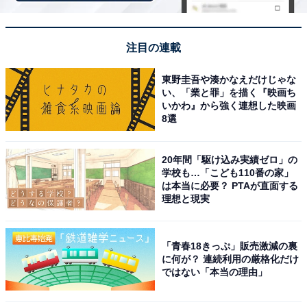
注目の連載
東野圭吾や湊かなえだけじゃな
い、「業と罪」を描く『映画ち
いかわ』から強く連想した映画
8選
20年間「駆け込み実績ゼロ」の
学校も…「こども110番の家」
は本当に必要？ PTAが直面する
理想と現実
アクセス・料金情報は？ 泊まれる？
「青春18きっぷ」販売激減の裏
に何が？ 連続利用の厳格化だけ
ではない「本当の理由」
アクセス
所在地：千葉県松戸市下矢切115