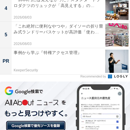
ロダクツのリュックが「高見えする」の...
4
駅の目の前というアクセスの良さに加え、館内は非
2026/08/03
常に清潔感があり、スタッフの対応も丁寧で気持ち
「これ絶対に便利なやつや」ダイソーの折り畳
よく利用できる。
み式ランドリーバスケットが高評価「使わ...
5
2026/08/03
事例から学ぶ『特権アクセス管理』
サウナのオートロウリュの熱波が強力でしっかりと
PR
汗を流せると評判で、水風呂の深さや外気浴スペー
スの充実ぶりも良い。
KeeperSecurity
Recommended by
食事処のクオリティが高く、特に十割そばの本格的
な味わいや、リーズナブルな価格設定でコスパが良
い。