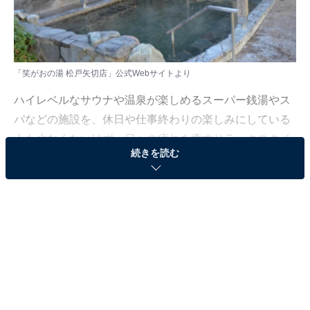
「笑がおの湯 松戸矢切店」公式Webサイトより
ハイレベルなサウナや温泉が楽しめるスーパー銭湯やス
パなどの施設を、休日や仕事終わりの楽しみにしている
人も少なくないはず。日々の疲れを癒すリラックスタイ
続きを読む
ムは、何物にも代えがたい時間ですよね。しかし、近年
では高い人気をほこる施設も多く、どこに行けばよいか
迷ってしまう……そんな思いを抱えている人もいるので
はないでしょうか。
そんな人に向けて、All About ニュース編集部が厳選し
た、人気かつ評価の高いサウナやスーパー銭湯の施設を
紹介します。今回紹介するのは、千葉県で人気の施設