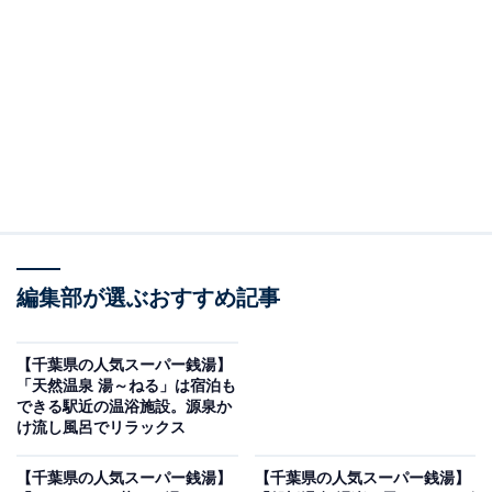
「笑がおの湯 松戸矢切店」です。
※2026年2月時点で、Googleクチコミが500件以上、平
均評価が3.5超えの銭湯を紹介しています
＞アクセスと料金をチェックする
この記事の執筆者：
All About ニュース編集
部
編集部が選ぶおすすめ記事
「All About ニュース」は、ネットの話題から世の中の動きまで、暮
らしの中にあふれる「なぜ？」「どうして？」を分かりやすく伝え
るAll About発のニュースメディアです。お金や仕事、恋愛、ITに関
...続きを読む
【千葉県の人気スーパー銭湯】
する疑問に対して専門家が分かりやすく回答するほか、エンタメ情
「天然温泉 湯～ねる」は宿泊も
報やSNSで話題のトピックスを紹介しています。
できる駅近の温浴施設。源泉か
※本記事で紹介している商品の購入やサービスの利用により、売上の一部が
け流し風呂でリラックス
オールアバウトに還元されることがあります。
「笑がおの湯 松戸矢切店」は和の風情溢れる駅近
【千葉県の人気スーパー銭湯】
【千葉県の人気スーパー銭湯】