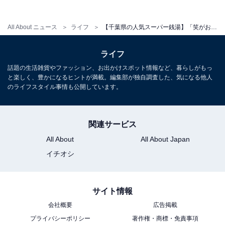
All About ニュース
ライフ
【千葉県の人気スーパー銭湯】「笑がおの湯 松戸矢切店」は駅チカで十割そばも楽しめる癒やし施設。高濃度炭酸泉でリラックス
ライフ
話題の生活雑貨やファッション、お出かけスポット情報など、暮らしがもっ
と楽しく、豊かになるヒントが満載。編集部が独自調査した、気になる他人
のライフスタイル事情も公開しています。
こちらもおすすめ
関連サービス
【千葉県の人気スーパー銭湯】「崋の湯」は趣
の異なる和洋2つの大浴場が魅力。女性専用の岩
All About
All About Japan
盤浴にも注目
イチオシ
サイト情報
会社概要
広告掲載
プライバシーポリシー
著作権・商標・免責事項