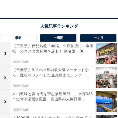
最新
一週間
一ヶ月
【三重県】伊勢名物「赤福」の直営店に、全国
唯一のコメダ大判焼き店も！ 東名阪・伊...
1
2026/08/06
【千葉県】918㎡の県内最大級マーケットか
ら、廃校をリノベした直売所まで。ファー...
2
2026/08/06
「笑がおの湯 松戸矢切店」の口コミは？
立山連峰と富山湾を望む展望風呂に、水深333
mの海洋深層水風呂。富山県の人気日帰...
3
「笑がおの湯 松戸矢切店」には以下のような口コミが寄
2026/08/06
せられています。
「1000円には見えなかった」スタンダードプ