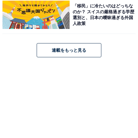
「移民」に冷たいのはどっちな
アクセス：北総線「矢切駅」より徒歩1分。
のか？ スイスの厳格過ぎる学歴
選別と、日本の曖昧過ぎる外国
料金
人政策
※タオルは別料金（レンタルあり）
平日：850円
連載をもっと見る
土・日・祝：950円
宿泊可否
宿泊：不可（日帰り入浴施設のため宿泊設備はありませ
ん。営業時間は24時までとなります。）