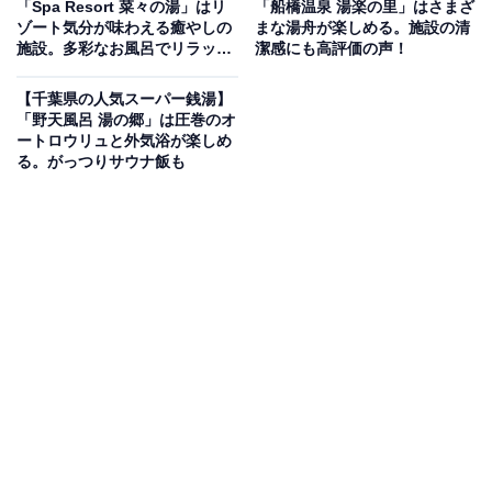
「Spa Resort 菜々の湯」はリ
「船橋温泉 湯楽の里」はさまざ
リラクゼーション施設
ゾート気分が味わえる癒やしの
まな湯舟が楽しめる。施設の清
施設。多彩なお風呂でリラック
潔感にも高評価の声！
ス
北総線矢切駅の目の前という好立地にあり、和風の落ち
【千葉県の人気スーパー銭湯】
着いた雰囲気が特徴です。お風呂は、じっくり温まれる
「野天風呂 湯の郷」は圧巻のオ
「高濃度炭酸泉」や「壺湯」、季節を感じる「替わり
ートロウリュと外気浴が楽しめ
る。がっつりサウナ飯も
湯」など多彩なラインナップ。サウナは広々とした「遠
赤外線サウナ」や女性専用の「塩サウナ」を完備してい
ます。食事処では、石臼挽きの「十割そば」が自慢の逸
品として人気を集めています。
楽天トラベルで泊まれるサウナを探す