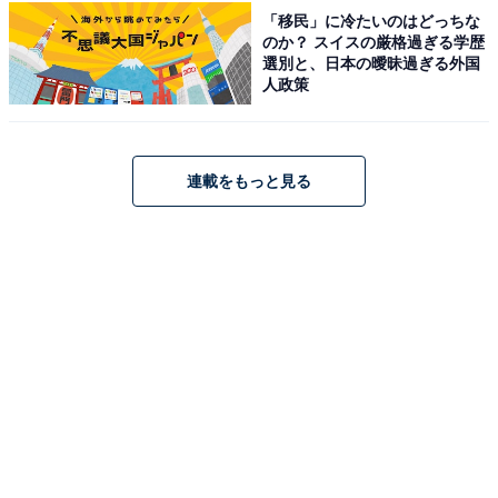
「移民」に冷たいのはどっちな
のか？ スイスの厳格過ぎる学歴
ゼンハイザー(Sennheiser) IE 100 PRO CLEAR プロ用モ
選別と、日本の曖昧過ぎる外国
ニタリングイヤホン クリア 【国内正規品】 508941 カナ
人政策
ル型 有線イヤホン
Amazonで見る
連載をもっと見る
ゼンハイザー「IE 200」
【Amazon.co.jp限定】ゼンハイザー（Sennheiser） イ
ヤホン 有線 IE 200 シルバー ダイナミック カナル型 オー
ディオファイル ゲーミング TrueResponseトランスデュ
ーサー ブレードケーブル イヤーフック イヤフォン デュア
ルチューニングシステム 【国内正規品】
Amazonで見る