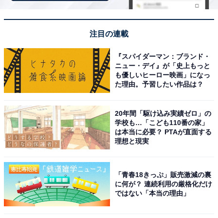
注目の連載
【Amazon.co.jp限定】ゼンハイザー (Sennheiser) ワイ
ヤレスイヤホン MOMENTUM True Wireless 3 【バッテ
『スパイダーマン：ブランド・
リー強化版】 グラファイト高性能 シングルダイナミック
ニュー・デイ』が「史上もっと
ドライバー 低遅延 aptX Adaptive マルチポイント ノイキ
も優しいヒーロー映画」になっ
ャン 外音取込 途切れにくい Qi充電 通話 【国内正規品】
た理由。予習したい作品は？
MTW3 Graphite
Amazonで見る
20年間「駆け込み実績ゼロ」の
学校も…「こども110番の家」
は本当に必要？ PTAが直面する
理想と現実
ゼンハイザー「IE 100 PRO CLEAR」
「青春18きっぷ」販売激減の裏
に何が？ 連続利用の厳格化だけ
ではない「本当の理由」