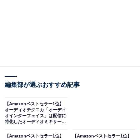
※以下のセール情報は2月17日20時現在のものです。値
段の変更、売り切れの場合もあります。
※本記事で紹介している商品の購入やサービスの利用により、売上の一部が
オールアバウトに還元されることがあります。
編集部が選ぶおすすめ記事
ゼンハイザーの「オーバーイヤーヘッドホン」
が“今だけ”の限定価格に！ 29％オフで登場
【Amazonベストセラー1位】
オーディオテクニカ「オーディ
オインターフェイス」は配信に
特化したオーディオミキサー
【2月14日】
【Amazonベストセラー1位】
【Amazonベストセラー1位】