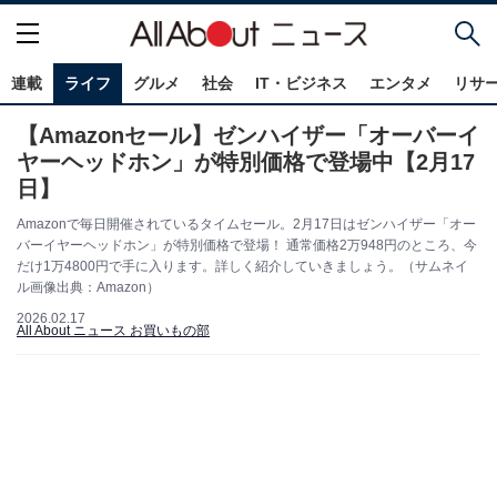
連載
ライフ
グルメ
社会
IT・ビジネス
エンタメ
リサ
【Amazonセール】ゼンハイザー「オーバーイ
ヤーヘッドホン」が特別価格で登場中【2月17
日】
Amazonで毎日開催されているタイムセール。2月17日はゼンハイザー「オー
バーイヤーヘッドホン」が特別価格で登場！ 通常価格2万948円のところ、今
だけ1万4800円で手に入ります。詳しく紹介していきましょう。（サムネイ
ル画像出典：Amazon）
2026.02.17
All About ニュース お買いもの部