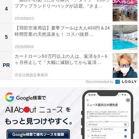
プアップランドリーバッグが話題。“さま...
4
2026/08/03
【羽田空港周辺】夏季プールは大人450円＆24
時間営業の天然温泉も！ コスパ抜群...
5
2026/08/04
カードローン50万円以上の人は、返済を3～6
ヶ月停止して『大幅に減額してから返済...
PR
渋谷法務総合事務所
【今日チェックしたい】ゼンハイザーの人気商品5
Recommended by
選
ゼンハイザー「MOMENTUM True Wireless 3」