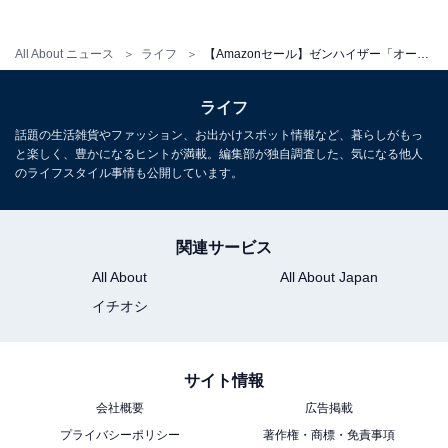
All About ニュース
ライフ
【Amazonセール】ゼンハイザー「オーバーイヤーヘッドホン」が特別価格で登場中【2月17日】
ゼンハイザー「MOMENTUM 4 Wireless」
ライフ
話題の生活雑貨やファッション、お出かけスポット情報など、暮らしがもっ
と楽しく、豊かになるヒントが満載。編集部が独自調査した、気になる他人
のライフスタイル事情も公開しています。
関連サービス
ゼンハイザー(Sennheiser) MOMENTUM 4 Wireless ワイ
All About
All About Japan
ヤレスヘッドホン ブラック 高性能ドライバー Bluetooth
イチオシ
ノイズキャンセリング 最大60時間再生 タッチパネル 低遅
延 aptX Adaptive マルチポイント 【国内正規品】
Amazonで見る
サイト情報
会社概要
広告掲載
ゼンハイザー「HD25」
プライバシーポリシー
著作権・商標・免責事項