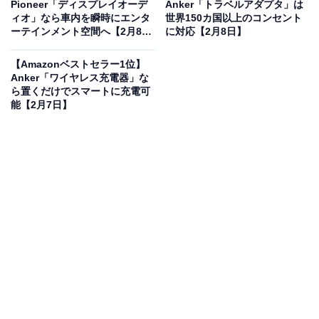
Pioneer「ディスプレイオーデ
Anker「トラベルアダプタ」は
ィオ」なら車内を瞬時にエンタ
世界150カ国以上のコンセント
ーテインメント空間へ【2月8
に対応【2月8日】
ゼンハイザー HD 599 SE 開放型スタジオヘッドホン、ヘ
日】
ッドホン 有線、プレミアムデザイン、自然でバランスの
【Amazonベストセラー1位】
取れた音質、快適な装着感、音楽、ゲーム、学校、仕事向
Anker「ワイヤレス充電器」な
け、ブラック
ら置くだけでスマートに充電可
能【2月7日】
Amazonで見る
ゼンハイザーのオーバーイヤーヘッドホン「HD 599
SE」は現在29％オフの特別価格・税込1万4800円で販売
中。タイムセールの終了時期は明らかにされておらず、
在庫がなくなり次第終了する可能性もあります
。
この商品のおすすめポイントは？
ゼンハイザー独自の
トランスデューサー技術を搭載
し、
自然で広がりのあるサウンドを実現した開放型ヘッドホ