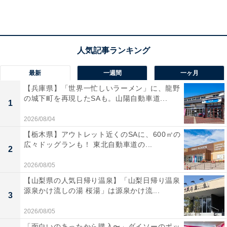
ン。耳を包み込む大きなイヤーパッドと、通気性の良い
ベロア素材のクッション
により、長時間のリスニングで
も蒸れにくく、快適な装着感が持続します。専用の独自
の
エルゴノミック・アコースティック・リファインメン
ト（E.A.R.）デザイン
が、音を耳に直接届けることで、
圧倒的な臨場感を楽しめるのが魅力です。
最新
一週間
一ヶ月
【兵庫県】「世界一忙しいラーメン」に、龍野
の城下町を再現したSAも。山陽自動車道...
ユーザーからは「音抜けが良く、長時間着けていても疲
1
れない」「映画やゲームでも定位感が素晴らしい」と高
2026/08/04
い評価を得ています。一方で、「開放型なので音漏れが
【栃木県】アウトレット近くのSAに、600㎡の
気になる」という声も。自宅でじっくり音楽に浸りたい
広々ドッグランも！ 東北自動車道の...
2
人や、装着感を重視する人には、おすすめの商品といえ
2026/08/05
そうです。
【山梨県の人気日帰り温泉】「山梨日帰り温泉
源泉かけ流しの湯 桜湯」は源泉かけ流...
3
2026/08/05
「面白いのあったから購入〜」ダイソーのポッ