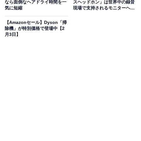
なら面倒なヘアドライ時間を一
スヘッドホン」は世界中の録音
気に短縮
現場で支持されるモニターヘッ
※本記事で紹介している商品の購入やサービスの利用により、売上の一部が
ドホン
オールアバウトに還元されることがあります。
【Amazonセール】Dyson「掃
Anker「ワイヤレス充電器」は寝室やデスクでも
除機」が特別価格で登場中【2
月3日】
安心して使い続けられる
Anker PowerWave 10 Pad ワイヤレス充電器 Qi認証
iPhone 15シリーズ / 14シリーズ Galaxy AirPods 各種対
応 最大10W出力 (ブラック)
Amazonで見る