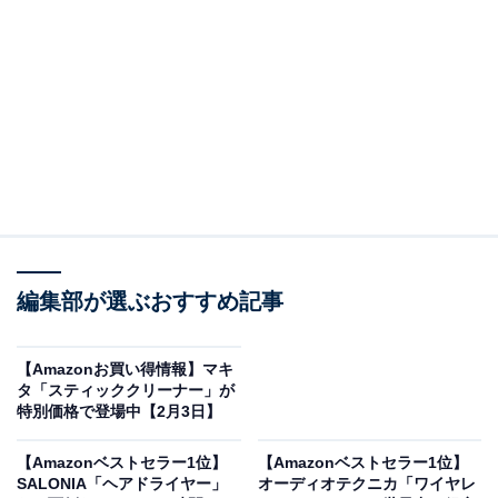
Amazonで商品を見る
※以下の情報は2月7日15時30分現在のものです。値段の
変更、売り切れの場合もあります。
編集部が選ぶおすすめ記事
この記事の執筆者：
All About ニュース お買
【Amazonお買い得情報】マキ
いもの部
タ「スティッククリーナー」が
特別価格で登場中【2月3日】
Amazonのセール商品から売れ筋ランキングまで、毎日のお買いも
のがもっと楽しく、もっとお得になる情報をお届け。編集部員によ
【Amazonベストセラー1位】
【Amazonベストセラー1位】
る独自レビューなど、ここでしか手に入らない情報も満載です。
...続きを読む
SALONIA「ヘアドライヤー」
オーディオテクニカ「ワイヤレ