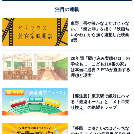
注目の連載
東野圭吾や湊かなえだけじゃな
い、「業と罪」を描く『映画ち
【あわせて買いたい】Ankerの人気商品5選
いかわ』から強く連想した映画
8選
Anker「Nano II」
20年間「駆け込み実績ゼロ」の
学校も…「こども110番の家」
は本当に必要？ PTAが直面する
理想と現実
【要注意】東京駅で絶対にハマ
る「最遠ホーム」と「メトロ乗
り換え」の絶望トラップ
「移民」に冷たいのはどっちな
Anker Nano II 65W
のか？ スイスの厳格過ぎる学歴