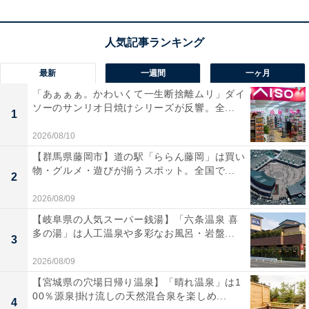
「ワイヤレス充電器」カテゴリでベストセラー1位を獲
得しているのは、Ankerの商品ジャンル「PowerWave
10」です。価格は記事執筆時点で、税込み1490円となっ
ています。
最新
一週間
一ヶ月
「あぁぁぁ。かわいくて一生断捨離ムリ」ダイ
この商品のおすすめポイントは？
ソーのサンリオ日焼けシリーズが反響。全...
1
ケースをつけたまま置くだけで、スマートに充電を開始
2026/08/10
できるワイヤレス充電台です。iPhoneシリーズへの最大
【群馬県藤岡市】道の駅「ららん藤岡」は買い
7.5W出力や、Samsung製スマホへの最大10W出力に対
物・グルメ・遊びが揃うスポット。全国で...
2
応。
滑り止め加工が施されたパッド型
なので、バイブレ
2026/08/09
ーションの振動によるズレも防いでくれます。
【岐阜県の人気スーパー銭湯】「六条温泉 喜
多の湯」は人工温泉や多彩なお風呂・岩盤...
3
厚さ約5mmまでのケースなら外す手間もなく
、
独自の温
2026/08/09
度管理や異物検知機能
といった多重保護システムによ
【宮城県の穴場日帰り温泉】「晴れ温泉」は1
り、寝室やデスクでも安心して使い続けられるのが大き
00％源泉掛け流しの天然混合泉を楽しめ...
4
な魅力です。