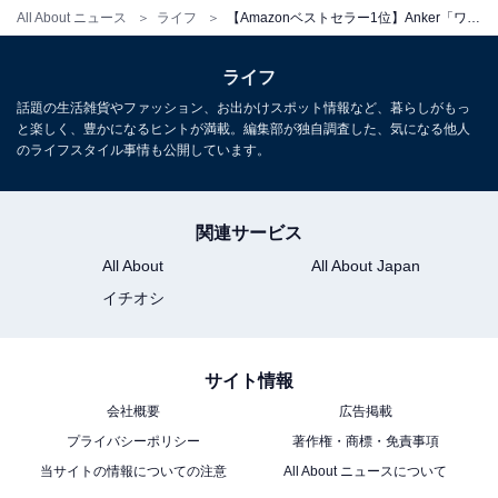
All About ニュース
ライフ
【Amazonベストセラー1位】Anker「ワイヤレス充電器」なら置くだけでスマートに充電可能【2月7日】
Anker「Smart Pouch Supported by KOKUYO」
ライフ
話題の生活雑貨やファッション、お出かけスポット情報など、暮らしがもっ
と楽しく、豊かになるヒントが満載。編集部が独自調査した、気になる他人
のライフスタイル事情も公開しています。
関連サービス
All About
All About Japan
イチオシ
Anker Smart Pouch
Amazonで見る
サイト情報
会社概要
広告掲載
プライバシーポリシー
著作権・商標・免責事項
Anker「Nano Charger」
当サイトの情報についての注意
All About ニュースについて