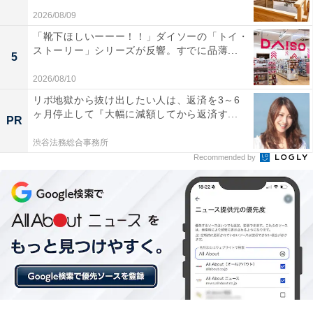
2026/08/09
ユーザーからは「安定のアンカー製品で安心感がある」
「靴下ほしいーーー！！」ダイソーの「トイ・
ストーリー」シリーズが反響。すでに品薄...
「厚めのケースでも反応して便利」と信頼を寄せる声が
5
多数。一方で、「充電速度はケーブル直挿しよりはゆっ
2026/08/10
くり」という意見も。手軽さを重視したい人や、デスク
リボ地獄から抜け出したい人は、返済を3～6
周りをスッキリさせたい人には、おすすめの商品といえ
ヶ月停止して『大幅に減額してから返済す...
PR
そうです。
渋谷法務総合事務所
Recommended by