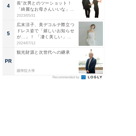
長”次男とのツーショット！
芸人、2
4
4
「綺麗なお母さんいいな」...
エットに
2023/05/31
2026/08/0
広末涼子、美デコルテ際立つ
「脳がバ
ドレス姿で「嬉しいお知らせ
装姿が話
5
5
が…」！ 「凄く美しい」
のお父さ
「透...
2024/07/12
2026/08/0
観光財源と次世代への継承
上質な眠
座で体感
PR
PR
國學院大學
ReFa GIN
Recommended by