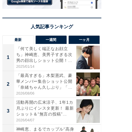
最新
一週間
一ヶ月
「何て美しく端正なお顔立
「さす
ち」神崎恵、美男子すぎる次
は」高
1
1
男の顔出しショット公開！
災地を
「め...
「カ...
2025/01/14
2026/08/0
「最高すぎる」木梨憲武、豪
「女の
華メンバー集合ショット公開
介、バ
2
2
「奈緒ちゃん久しぶり」「み
らのプレ
ん...
愛...
2026/08/06
2026/08/0
活動再開の広末涼子、1年1カ
「脚が
月ぶりにインスタ更新！ 最新
横川尚
3
3
ショット＆“無言の投稿”...
ムキな姿
刃...
2026/04/07
2026/08/0
神崎恵、まるでカップル“高身
「え、