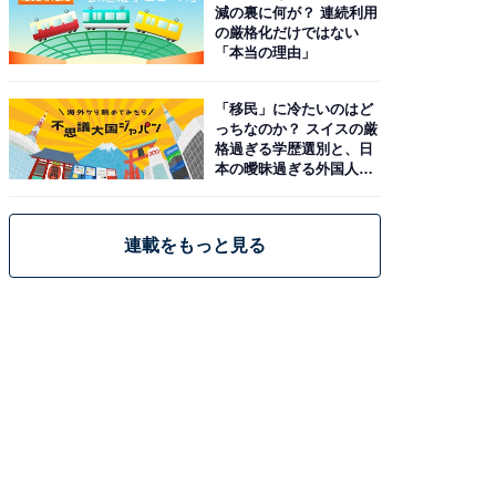
減の裏に何が？ 連続利用
の厳格化だけではない
「本当の理由」
「移民」に冷たいのはど
っちなのか？ スイスの厳
格過ぎる学歴選別と、日
本の曖昧過ぎる外国人政
策
連載をもっと見る