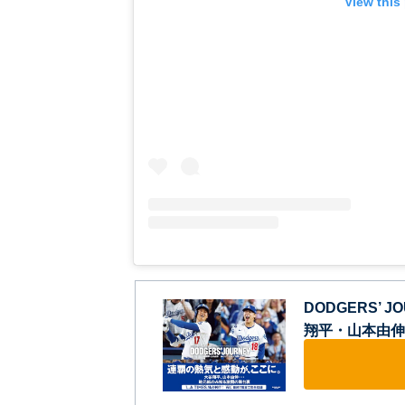
View this
DODGERS’
翔平・山本由伸