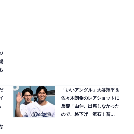
ジ
場
も
だ
「いいアングル」大谷翔平＆
イ
佐々木朗希のレアショットに
も
反響「由伸、出席しなかった
ので、格下げ 流石！畜
谷！！」
な