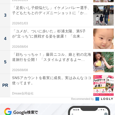
2026/01/29
「足長いし子煩悩だし」イケメンバレー選手、
子どもたちとのディズニーショットに「か...
3
2026/01/03
「ユメが、ついに歩いた」杉浦太陽、第5子
が“立っち”に挑戦する姿を披露！ 「出来...
4
2026/08/04
「顔ちっっちゃ！」藤田ニコル、娘と初の北海
道旅行を公開！ 「スタイルよすぎるよ〜...
5
2026/08/08
SNSアカウントを着実に成長。実はみんなココ
使ってます。
PR
Dreaw合同会社
Recommended by