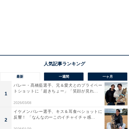
最新
一週間
一ヶ月
バレー・髙橋藍選手、兄＆愛犬とのプライベー
トショットに「超きちょー」「笑顔が見れ...
1
2026/03/08
イケメンバレー選手、キス＆耳食べショットに
反響！ 「なんなのーこのイチャイチャ感...
2