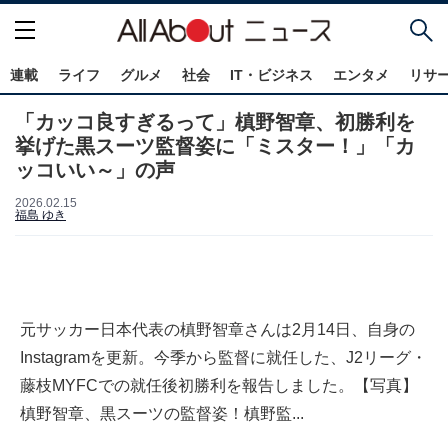
連載
ライフ
グルメ
社会
IT・ビジネス
エンタメ
リサ
「カッコ良すぎるって」槙野智章、初勝利を
挙げた黒スーツ監督姿に「ミスター！」「カ
ッコいい～」の声
2026.02.15
福島 ゆき
元サッカー日本代表の槙野智章さんは2月14日、自身の
Instagramを更新。今季から監督に就任した、J2リーグ・
藤枝MYFCでの就任後初勝利を報告しました。【写真】
槙野智章、黒スーツの監督姿！槙野監...