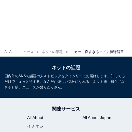
All About ニュース
ネットの話題
「カッコ良すぎるって」槙野智章、初勝利を挙げた黒スーツ監督姿に「ミスター！」「カッコいい～」の声
ネットの話題
国内外のSNSで話題の人＆トピックをタイムリーにお届けします。知ってる
だけでちょっと得する、なんだか楽しい気分になれる、ネット発「知ら（な
きゃ）損」ニュースが盛りだくさん。
関連サービス
All About
All About Japan
イチオシ