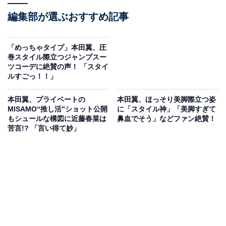
編集部が選ぶおすすめ記事
「めっちゃタイプ」本田翼、圧
巻スタイル際立つジャンプスー
ツコーデに絶賛の声！ 「スタイ
ルすごっ！！」
本田翼、プライベートの
本田翼、ほっそり美脚際立つ姿
MISAMO“推し活”ショット公開
に「スタイル神」「美脚すぎて
もシュールな構図に近藤春菜は
鼻血でそう」などファン絶賛！
苦言!? 「言い得て妙」