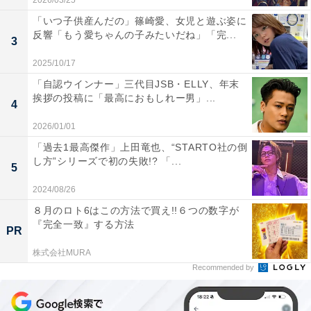
2026/03/25
「いつ子供産んだの」篠崎愛、女児と遊ぶ姿に
反響「もう愛ちゃんの子みたいだね」「完...
3
2025/10/17
「自認ウインナー」三代目JSB・ELLY、年末
挨拶の投稿に「最高におもしれー男」...
4
2026/01/01
「過去1最高傑作」上田竜也、“STARTO社の倒
し方”シリーズで初の失敗!? 「...
5
2024/08/26
８月のロト6はこの方法で買え!!６つの数字が
『完全一致』する方法
PR
株式会社MURA
Recommended by