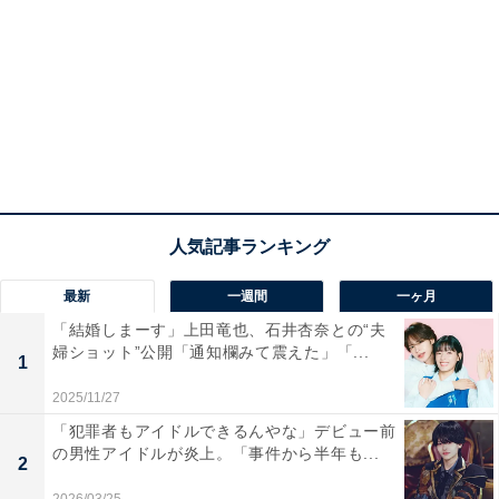
最新
一週間
一ヶ月
「結婚しまーす」上田竜也、石井杏奈との“夫
婦ショット”公開「通知欄みて震えた」「...
1
2025/11/27
「犯罪者もアイドルできるんやな」デビュー前
の男性アイドルが炎上。「事件から半年も...
2