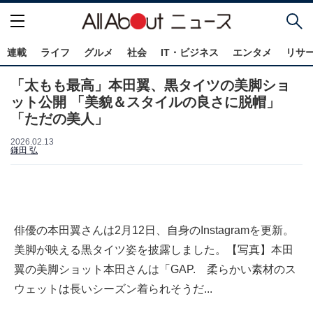
連載
ライフ
グルメ
社会
IT・ビジネス
エンタメ
リサ
「太もも最高」本田翼、黒タイツの美脚ショ
ット公開 「美貌＆スタイルの良さに脱帽」
「ただの美人」
2026.02.13
鎌田 弘
俳優の本田翼さんは2月12日、自身のInstagramを更新。
美脚が映える黒タイツ姿を披露しました。【写真】本田
翼の美脚ショット本田さんは「GAP. 柔らかい素材のス
ウェットは長いシーズン着られそうだ...