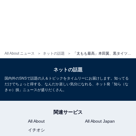
All About ニュース
ネットの話題
「太もも最高」本田翼、黒タイツの美脚ショット公開 「美貌＆スタイルの良さに脱帽」「ただの美人」
ネットの話題
国内外のSNSで話題の人＆トピックをタイムリーにお届けします。知ってる
だけでちょっと得する、なんだか楽しい気分になれる、ネット発「知ら（な
きゃ）損」ニュースが盛りだくさん。
関連サービス
All About
All About Japan
イチオシ