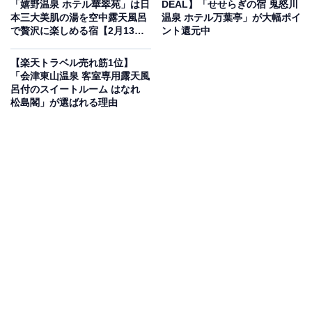
「嬉野温泉 ホテル華翠苑」は日
DEAL】「せせらぎの宿 鬼怒川
本三大美肌の湯を空中露天風呂
温泉 ホテル万葉亭」が大幅ポイ
で贅沢に楽しめる宿【2月13
ント還元中
日】
【楽天トラベル売れ筋1位】
「会津東山温泉 客室専用露天風
呂付のスイートルーム はなれ
この宿泊施設のおすすめポイントは？
松島閣」が選ばれる理由
「大江戸温泉物語Ｐｒｅｍｉｕｍ 仙台作並」は、広瀬
川のせせらぎに包まれた、自然豊かな作並温泉に佇む宿
です。開湯当時の面影を残す4つの天然岩風呂をはじ
め、館内で多彩な湯めぐりを楽しめるのが最大の魅力で
す。食事は、仙台名物の牛タン網焼きや、デザートにハ
ーゲンダッツのアイスクリーム食べ放題が含まれるプレ
ミアムなバイキングを用意しており、朝食には自分好み
の具材をのせる「のっけ丼」などバラエティ豊かなメニ
ューを堪能できます。