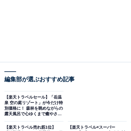
大江戸温泉物語Premium 仙台作並（画像出典：楽天トラベル）
編集部が選ぶおすすめ記事
「大江戸温泉物語Premium 仙台作並」は現在特別価格で
宿泊可能です。
【楽天トラベルセール】「岳温
泉 空の庭リゾート」が今だけ特
別価格に！ 森林を眺めながらの
露天風呂で心ゆくまで癒やされ
る【2月14日】
【楽天トラベル売れ筋1位】
【楽天トラベル×スーパー
楽天トラベルでホテルを見る