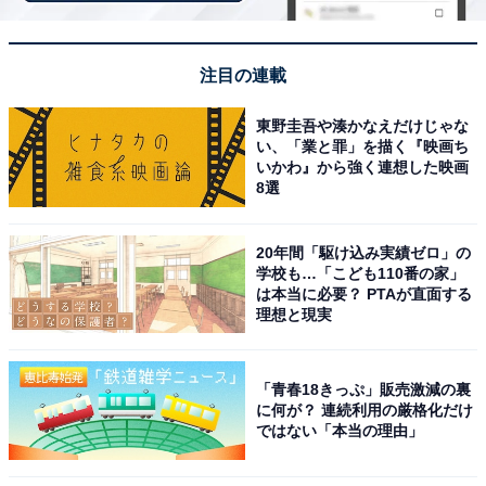
注目の連載
楽天トラベルで春セールを見る
東野圭吾や湊かなえだけじゃな
い、「業と罪」を描く『映画ち
いかわ』から強く連想した映画
8選
※掲載されている情報は記事公開時のものです。あらか
20年間「駆け込み実績ゼロ」の
学校も…「こども110番の家」
じめご了承ください。また、記事中の宿泊プランを予約
は本当に必要？ PTAが直面する
すると、売上の一部がオールアバウトに還元されること
理想と現実
があります。
「青春18きっぷ」販売激減の裏
に何が？ 連続利用の厳格化だけ
この記事の執筆者：
All About ニュース お買
ではない「本当の理由」
いもの部
Amazonのセール商品から売れ筋ランキングまで、毎日のお買いも