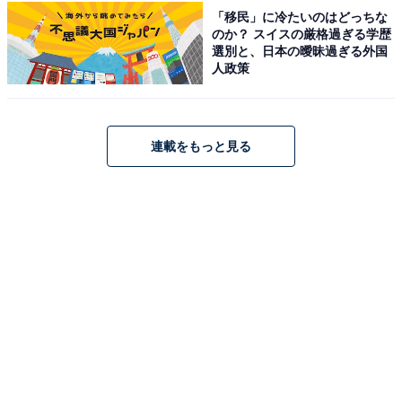
「移民」に冷たいのはどっちな
のがもっと楽しく、もっとお得になる情報をお届け。編集部員によ
のか？ スイスの厳格過ぎる学歴
る独自レビューなど、ここでしか手に入らない情報も満載です。
...続きを読む
選別と、日本の曖昧過ぎる外国
人政策
こちらもおすすめ
【楽天トラベル春セール】「TAOYA秋保」が今
連載をもっと見る
だけ特別価格に！ 秋保温泉に佇む、非日常を味
わえる温泉リゾート【2月14日】