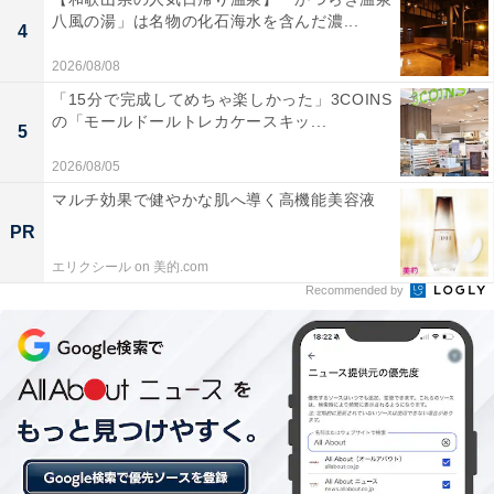
八風の湯」は名物の化石海水を含んだ濃...
4
2026/08/08
楽天トラベルの「春SALE」とは？
「15分で完成してめちゃ楽しかった」3COINS
の「モールドールトレカケースキッ...
5
2026年2月19日23:59まで、楽天トラベルで開催中の「春
2026/08/05
SALE」。「国内宿泊」が最大25％オフになるほか、遊
マルチ効果で健やかな肌へ導く高機能美容液
び・体験、楽パック（交通＋宿）、レンタカー、高速バ
PR
スもお得に予約できます。※国内宿泊の割引は、クーポ
ン併用（最大20％／楽天モバイル契約者は最大22％）と
エリクシール on 美的.com
Recommended by
SALEプラン（5％）の組み合わせ
複数のクーポンを組み合わせて、さらに割引率をアップ
できる場合も。クーポンは数量限定なので、気になる人
は早めにチェックして、賢く旅の計画を立ててください
ね。