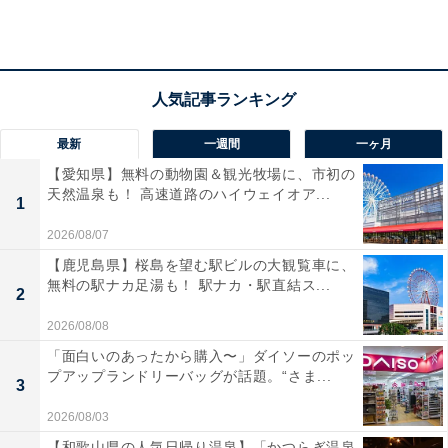
宿泊者からは「名物とされるだけある素晴らしい露天風
呂」「食事はオーソドックスなメニューから、季節や地
元の食材を使ったものまで種類が豊富」という声があが
っています。歴史ある岩風呂で川の音を聞きながらリフ
レッシュしたい人や、宮城のご当地グルメをバイキング
最新
一週間
一ヶ月
形式で心ゆくまで味わいたい人におすすめの宿です。
【愛知県】無料の動物園＆観光牧場に、市初の
天然温泉も！ 高速道路のハイウェイオア...
1
2026/08/07
【鹿児島県】桜島を望む駅ビルの大観覧車に、
無料の駅ナカ足湯も！ 駅ナカ・駅直結ス...
2
2026/08/08
「面白いのあったから購入〜」ダイソーのポッ
プアップランドリーバッグが話題。“さま...
3
2026/08/03
【和歌山県の人気日帰り温泉】「かつらぎ温泉