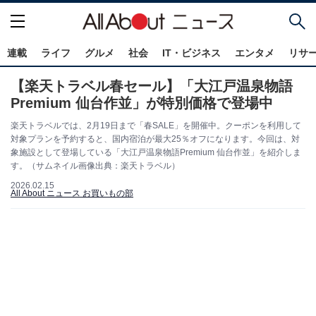
連載
ライフ
グルメ
社会
IT・ビジネス
エンタメ
リサ
【楽天トラベル春セール】「大江戸温泉物語
Premium 仙台作並」が特別価格で登場中
楽天トラベルでは、2月19日まで「春SALE」を開催中。クーポンを利用して
対象プランを予約すると、国内宿泊が最大25％オフになります。今回は、対
象施設として登場している「大江戸温泉物語Premium 仙台作並」を紹介しま
す。（サムネイル画像出典：楽天トラベル）
2026.02.15
All About ニュース お買いもの部