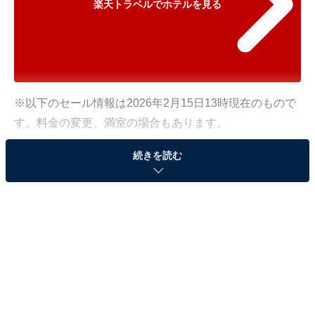
楽天トラベルでホテルを見る
※以下のセール情報は2026年2月15日13時現在のもので
す。料金の変更、満室の場合もあります。
※本記事で紹介している商品の購入やサービスの利用により、売上の一部が
続きを読む
オールアバウトに還元されることがあります。
「大江戸温泉物語Premium 仙台作並」が特別価格
で宿泊可能！