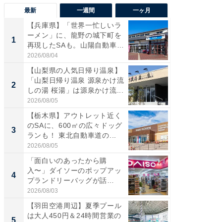
最新
一週間
一ヶ月
【兵庫県】「世界一忙しいラ
「気に
ーメン」に、龍野の城下町を
る〜」3
1
1
再現したSAも。山陽自動車
バー」
道...
好...
2026/08/04
2026/07/3
【山梨県の人気日帰り温泉】
【三重
「山梨日帰り温泉 源泉かけ流
「鈴鹿天
2
2
しの湯 桜湯」は源泉かけ流...
は100
2026/08/05
2026/08/0
【栃木県】アウトレット近く
「ミニオ
のSAに、600㎡の広々ドッグ
ッグ！ 
3
3
ランも！ 東北自動車道の...
ど、夏限
2026/08/05
2026/08/0
「面白いのあったから購
【埼玉
入〜」ダイソーのポップアッ
「行田天
4
4
プランドリーバッグが話
は和の
題。“さま...
が...
2026/08/03
2026/08/0
【羽田空港周辺】夏季プール
【石川
は大人450円＆24時間営業の
湯】「天
5
5