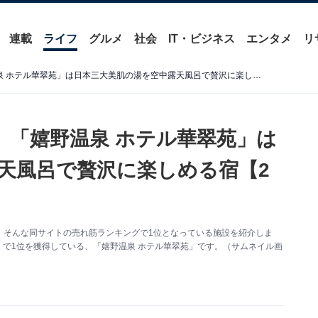
連載
ライフ
グルメ
社会
IT・ビジネス
エンタメ
リ
【楽天トラベル売れ筋1位】「嬉野温泉 ホテル華翠苑」は日本三大美肌の湯を空中露天風呂で贅沢に楽しめる宿【2月13日】
】「嬉野温泉 ホテル華翠苑」は
天風呂で贅沢に楽しめる宿【2
。そんな同サイトの売れ筋ランキングで1位となっている施設を紹介しま
」で1位を獲得している、「嬉野温泉 ホテル華翠苑」です。（サムネイル画