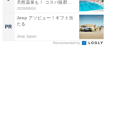
天然温泉も！ コスパ抜群...
賀ゆめ
お...
2026/08/04
2026/08/0
Jeep アソビュー！ギフト当
【大人
たる
で快適
PR
PR
Jeep Japan
アイリス
Recommended by