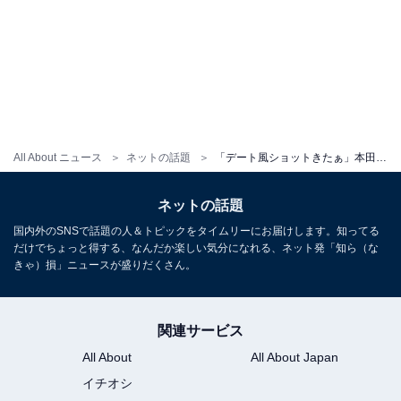
All About ニュース
ネットの話題
「デート風ショットきたぁ」本田紗来、美脚際立つオフショットに反響！ 「お人形さんかな」「きれい」
ネットの話題
国内外のSNSで話題の人＆トピックをタイムリーにお届けします。知ってる
だけでちょっと得する、なんだか楽しい気分になれる、ネット発「知ら（な
きゃ）損」ニュースが盛りだくさん。
関連サービス
All About
All About Japan
イチオシ