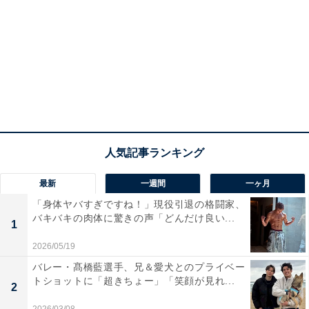
最新
一週間
一ヶ月
「身体ヤバすぎですね！」現役引退の格闘家、
バキバキの肉体に驚きの声「どんだけ良い...
1
2026/05/19
バレー・髙橋藍選手、兄＆愛犬とのプライベー
トショットに「超きちょー」「笑顔が見れ...
2