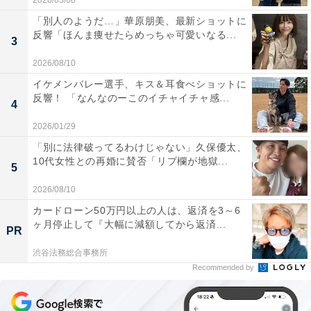
2026/03/08
「別人のようだ…」華原朋美、最新ショットに
反響「ほんま痩せたらめっちゃ可愛いなる...
3
2026/08/10
イケメンバレー選手、キス＆耳食べショットに
反響！ 「なんなのーこのイチャイチャ感...
4
2026/01/29
「別に法律破ってるわけじゃない」久保優太、
10代女性との再婚に賛否「リプ欄が地獄...
5
2026/08/10
カードローン50万円以上の人は、返済を3～6
ヶ月停止して『大幅に減額してから返済...
PR
渋谷法務総合事務所
Recommended by