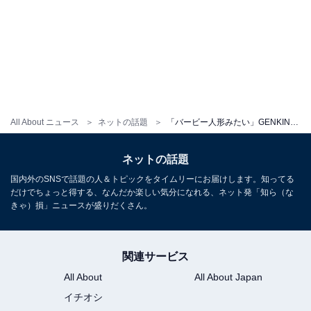
All About ニュース
ネットの話題
「バービー人形みたい」GENKING.、“10年ぶり”の白髪ショット！ イメチェン姿に反響「最強過ぎ」
ネットの話題
国内外のSNSで話題の人＆トピックをタイムリーにお届けします。知ってる
だけでちょっと得する、なんだか楽しい気分になれる、ネット発「知ら（な
きゃ）損」ニュースが盛りだくさん。
関連サービス
All About
All About Japan
イチオシ