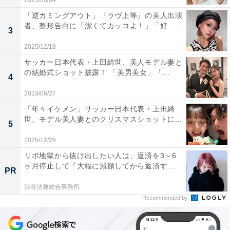
2023/08/04
「逆カミングアウト」『ラヴ上等』の美人出演
者、整形告白に「潔くてカッコよ！」「好...
3
2025/12/18
サッカー日本代表・上田綺世、美人モデル妻と
の結婚式ショット披露！ 「美男美女」「...
4
2023/06/27
「年々イケメン」サッカー日本代表・上田綺
世、モデル美人妻とのクリスマスショットに...
5
2025/12/26
リボ地獄から抜け出したい人は、返済を3～6
ヶ月停止して『大幅に減額してから返済す...
PR
渋谷法務総合事務所
Recommended by