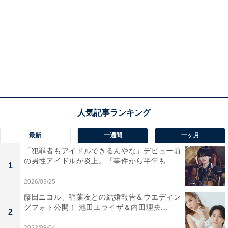
最新
一週間
一ヶ月
「犯罪者もアイドルできるんやな」デビュー前
の男性アイドルが炎上。「事件から半年も...
1
2026/03/25
藤田ニコル、稲葉友との結婚報告＆ウエディン
グフォト公開！ 池田エライザ＆内田理央...
2