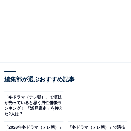
View this post on Instagram
編集部が選ぶおすすめ記事
「冬ドラマ（テレ朝）」で演技
2位には『おコメの女－国税局資料調査課・雑国室－』
が光っていると思う男性俳優ラ
がランクインしました。松嶋菜々子さんが主演を務め、
ンキング！ 「瀬戸康史」を抑え
た2人は？
『ドクターX』や『緊急取調室』などを生み出した「木
曜よる9時枠」で放送する「社会派・痛快エンタメドラ
「2026年冬ドラマ（テレ朝）」
「冬ドラマ（テレ朝）」で演技