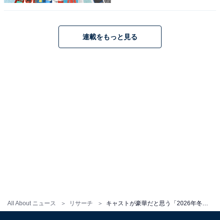
都）、「一度は名前を聞いたことがある有名な俳優女優
ばかりだから」（20代女性／岩手県）などの意見が寄せ
連載をもっと見る
られました。
『再会～Silent Truth～』に関する商品をAmazonで見る
※回答者コメントは原文ママです
この記事の執筆者：
ゆるま 小林
元テレビ局スタッフ
長年に渡ってテレビ局でバラエティー番組、情報番組などを制作。
その後、フリーランスの編集・ライターに転身。芸能情報に精通
し、週刊誌、ネットニュースでテレビや芸能人に関するコラムなど
...続きを読む
All About ニュース
リサーチ
キャストが豪華だと思う「2026年冬ドラマ（テレ朝）」ランキング！ 『おコメの女』を超える1位は？
を執筆。編集プロダクション「ゆるま」を立ち上げる。