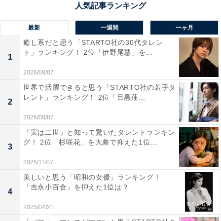
『おコメの女－国税局資料調査課・雑国室－』に関する商品を
Amazonで見る
最新
一週間
一ヶ月
癒し系だと思う「STARTO社の30代タレン
ト」ランキング！ 2位「伊野尾慧」を...
1
2026/08/07
世界で活躍できると思う「STARTO社の若手タ
レント」ランキング！ 2位「目黒蓮...
2
2026/08/07
「実は二世」と知って驚いたタレントランキン
グ！ 2位「杉咲花」を大差で抑えた1位...
3
2025/11/07
美しいと思う「昭和の女優」ランキング！
「吉永小百合」を抑えた1位は？
4
1位：『再会～Silent Truth～』／115票
2025/04/21