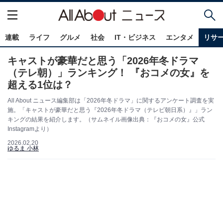
連載
ライフ
グルメ
社会
IT・ビジネス
エンタメ
リサ
キャストが豪華だと思う「2026年冬ドラマ
（テレ朝）」ランキング！ 『おコメの女』を
超える1位は？
All About ニュース編集部は「2026年冬ドラマ」に関するアンケート調査を実
施。「キャストが豪華だと思う『2026年冬ドラマ（テレビ朝日系）』」ラン
キングの結果を紹介します。（サムネイル画像出典：『おコメの女』公式
Instagramより）
2026.02.20
ゆるま 小林