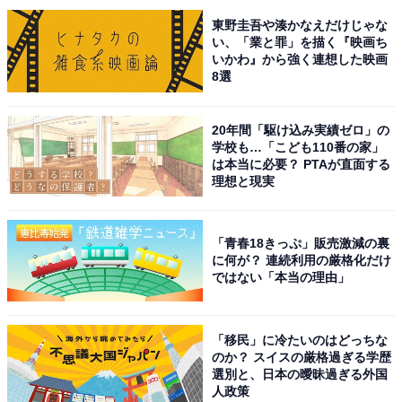
東野圭吾や湊かなえだけじゃな
い、「業と罪」を描く『映画ち
いかわ』から強く連想した映画
1位は『再会～Silent Truth～』でした。横関大さんの推
8選
理小説『再会』（講談社）が原作で、人気の高い竹内涼
真さんが主人公・飛奈淳一を演じています。
20年間「駆け込み実績ゼロ」の
学校も…「こども110番の家」
は本当に必要？ PTAが直面する
淳一の初恋相手・岩本万季子を演じるのは、幅広い表現
理想と現実
力を持つ井上真央さん。さらに、淳一の幼なじみを瀬戸
康史さん、渡辺大知さんが演じ、捜査で淳一とバディを
「青春18きっぷ」販売激減の裏
組む刑事を江口のりこさんが熱演中です。そのほかに
に何が？ 連続利用の厳格化だけ
も、北香那さん、上川周作さん、段田安則さんなどが出
ではない「本当の理由」
演し、演技派の多いドラマとなっています。
「移民」に冷たいのはどっちな
回答者からは、「主役級の方が沢山出ていて、それぞれ
のか？ スイスの厳格過ぎる学歴
選別と、日本の曖昧過ぎる外国
の個性が光っている」（50代女性／茨城県）、「竹内涼
人政策
真と井上真央の組み合わせが豪華」（30代女性／東京