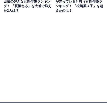
マ」です。
出演の好きな女性俳優ランキン
が光っていると思う女性俳優ラ
グ！ 「長濱ねる」を大差で抑え
ンキング！ 「松嶋菜々子」を超
た2人は？
えたのは？
松嶋さんは、テレビ朝日系の連続ドラマで初主演とな
り、東京国税局の敏腕調査官・米田正子を担当。舞台と
なるドラマオリジナルの部署「複雑国税事案処理室（通
称・ザッコク）」の仲間として、佐野勇斗さん、長濱ね
るさん、大地真央さん、高橋克実さんが出演中です。
回答者からは、「松嶋さんだけでも大物ですが、旬で演
技も抜群にうまい佐野勇斗さんがいたり、大地真央さん
が脇役なのもかなり豪華」（50代女性／愛知県）、「い
ま流行りのキャストや安定の大御所がでているから」
（20代女性／埼玉県）、「国税局という堅い舞台に、こ
れだけ華やかなキャストが並ぶのはテレビ朝日ならで
は」（20代女性／大阪府）などの意見が寄せられまし
た。