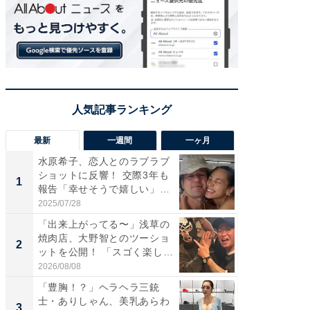
最新
一週間
一ヶ月
水原希子、恋人とのラブラブ
「さす
ショットに反響！ 交際3年も
は」高
1
1
報告「幸せそうで嬉しい」
災地を
「...
「カ...
2025/07/28
2026/08/0
「出来上がってる〜」浅草の
「脚が
焼肉店、大野智とのツーショ
横川尚
2
2
ットを公開！ 「スゴく楽し
ムキな姿
そ...
刃...
2026/08/08
2026/08/0
「豊胸！？」ヘラヘラ三銃
「え、
士・ありしゃん、美乳あらわ
芸人、2
3
3