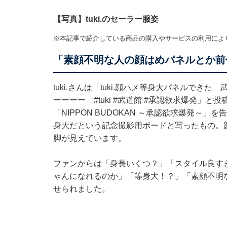
【写真】tuki.のセーラー服姿
※本記事で紹介している商品の購入やサービスの利用によ
「素顔不明な人の顔はめパネルとか前
tuki.さんは「tuki.顔ハメ等身大パネルで
ーーーー #tuki #武道館 #承認欲求爆発」
「NIPPON BUDOKAN ～承認欲求爆発～」
身大だという記念撮影用ボードと写ったもの。
脚が見えています。
ファンからは「身長いくつ？」「スタイル良すぎる
ゃんになれるのか」「等身大！？」「素顔不明
せられました。