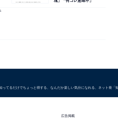
塊」「何コレ意味不」
チ
。知ってるだけでちょっと得する、なんだか楽しい気分になれる、ネット発「
広告掲載