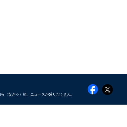
知ら（なきゃ）損」ニュースが盛りだくさん。