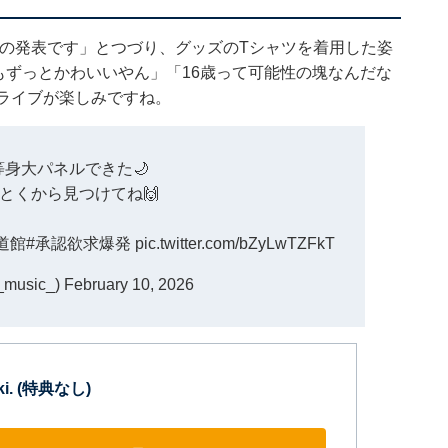
ットの発表です」とつづり、グッズのTシャツを着用した姿
てもずっとかわいいやん」「16歳って可能性の塊なんだな
ライブが楽しみですね。
メ等身大パネルできた🌙
とくから見つけてね🙌
道館
#承認欲求爆発
pic.twitter.com/bZyLwTZFkT
i_music_)
February 10, 2026
uki. (特典なし)