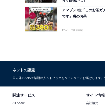
ろう画像が…」
アマゾン1位「このお茶ガ
です」噂のお茶
PR(ハーブ健康本舗)
ネットの話題
国内外のSNSで話題の人＆トピックをタイムリーにお届けします
関連サービス
サイト情報
All About
会社概要