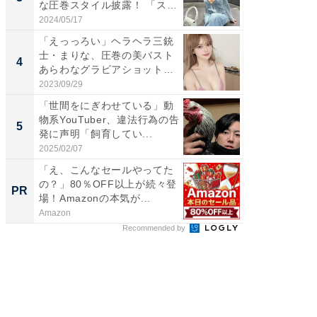
な圧巻スタイル披露！ 「スタ
エットに
イ...
2024/05/17
2026/08/0
「えっっろい」ヘラヘラ三銃
「脳がバ
士・まりな、圧巻の美バスト
装姿が話
4
4
あらわなグラビアショット公
のお父さ
開...
2023/09/29
2026/08/0
「世間をにぎわせている」動
「ちょ
物系YouTuber、違法行為の告
ってま
5
5
発に声明「飼育してい...
熊本地
...
2025/02/07
2026/08/0
「え、こんなセールやってた
【西野
の？」80％OFF以上が続々登
刊『北
PR
PR
場！Amazonの本気が...
くか』
Amazon
FINCHI o
Recommended by