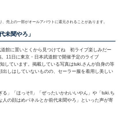
り、売上の一部がオールアバウトに還元されることがあります。
代未聞やろ」
きた 武道館に置いとくから見つけてね 初ライブ楽しみだー
と投稿。11日に東京・日本武道館で開催予定のライブ
を告知しています。掲載している写真はtuki.さんが自身の等
顔出しはしていないものの、セーラー服を着用し美しい
」「ほっそ!!」「ぜったいかわいいやん」や「tuki.ち
な人の顔はめパネルとか前代未聞やろ」といった声が寄