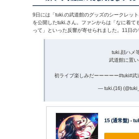
9日には「tuki.の武道館のグッズのシークレ
を公開したtuki.さん。ファンからは「なに着
って」といった反響が寄せられました。11日の
tuki.顔ハ
武道館に置い
初ライブ楽しみだーーーーー
#tuki
#武
— tuki.(16) (@tuk
15 (通常盤) - t