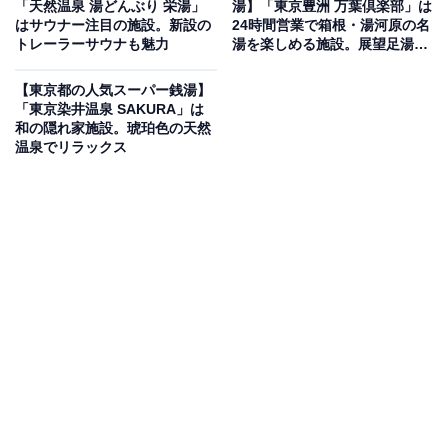
「天然温泉 湯どんぶり 栄湯」
湯】「東京豊洲 万葉倶楽部」は
はサウナー注目の施設。新設の
24時間営業で箱根・湯河原の名
トレーラーサウナも魅力
湯を楽しめる施設。展望足湯庭
表参道駅から徒歩2分という好立地にありながら、全館
園でリラックス - All About ニ
で「軟水」を使用した贅沢な銭湯です。お風呂は高濃度
ュース"
【東京都の人気スーパー銭湯】
炭酸泉、シルキー風呂、ジェットバスと充実。コンフォ
「東京染井温泉 SAKURA」は
和の隠れ家施設。琥珀色の天然
ートサウナ、ロッキーサウナも楽しめ、水風呂もまろや
温泉でリラックス
かな軟水仕様。風呂上がりに生ビールやベルギービール
を楽しめるドリンクコーナーも人気です。
楽天トラベルで泊まれるサウナを探す