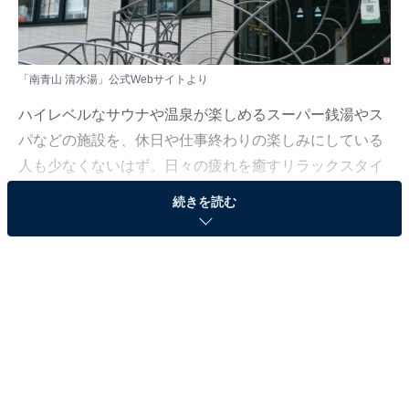
「南青山 清水湯」公式Webサイトより
ハイレベルなサウナや温泉が楽しめるスーパー銭湯やス
パなどの施設を、休日や仕事終わりの楽しみにしている
人も少なくないはず。日々の疲れを癒すリラックスタイ
ムは、何物にも代えがたい時間ですよね。しかし、近年
続きを読む
では高い人気をほこる施設も多く、どこに行けばよいか
迷ってしまう……そんな思いを抱えている人もいるので
はないでしょうか。
そんな人に向けて、All About ニュース編集部が厳選し
た、人気かつ評価の高いサウナやスーパー銭湯の施設を
紹介します。今回紹介するのは、東京都で人気の施設
「南青山 清水湯」です。