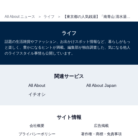
All About ニュース
ライフ
【東京都の人気銭湯】「南青山 清水湯」は都会の真ん中で至福の軟水体験ができる施設。高濃度炭酸泉でリラックス
ライフ
話題の生活雑貨やファッション、お出かけスポット情報など、暮らしがもっ
と楽しく、豊かになるヒントが満載。編集部が独自調査した、気になる他人
こちらもおすすめ
のライフスタイル事情も公開しています。
【東京都の人気銭湯】「深川温泉 常盤湯」は江
戸情緒と現代的な設備が融合した施設。琥珀色
の天然温泉でリラックス
関連サービス
All About
All About Japan
イチオシ
サイト情報
会社概要
広告掲載
1
2
プライバシーポリシー
著作権・商標・免責事項