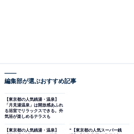
※2026年2月時点で、Googleクチコミが500件以上、平
均評価が4.0超えの銭湯を紹介しています
＞アクセスと料金をチェックする
この記事の執筆者：
All About ニュース編集
部
「All About ニュース」は、ネットの話題から世の中の動きまで、暮
編集部が選ぶおすすめ記事
らしの中にあふれる「なぜ？」「どうして？」を分かりやすく伝え
るAll About発のニュースメディアです。お金や仕事、恋愛、ITに関
...続きを読む
する疑問に対して専門家が分かりやすく回答するほか、エンタメ情
【東京都の人気銭湯・温泉】
報やSNSで話題のトピックスを紹介しています。
「月見湯温泉」は開放感あふれ
※本記事で紹介している商品の購入やサービスの利用により、売上の一部が
る浴室でリラックスできる。外
オールアバウトに還元されることがあります。
気浴が楽しめるテラスも
「南青山 清水湯」は都会の真ん中で美容と健康を
【東京都の人気銭湯・温泉】
"【東京都の人気スーパー銭
追求する銭湯