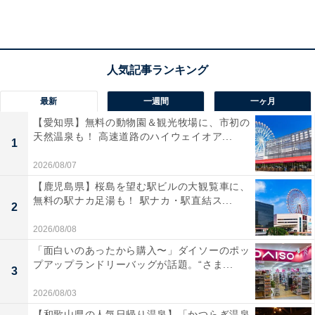
最新
一週間
一ヶ月
【愛知県】無料の動物園＆観光牧場に、市初の
天然温泉も！ 高速道路のハイウェイオア...
1
2026/08/07
【鹿児島県】桜島を望む駅ビルの大観覧車に、
無料の駅ナカ足湯も！ 駅ナカ・駅直結ス...
2
「南青山 清水湯」の口コミは？
2026/08/08
「南青山 清水湯」には以下のような口コミが寄せられて
「面白いのあったから購入〜」ダイソーのポッ
プアップランドリーバッグが話題。“さま...
います。
3
2026/08/03
表参道という一等地にあるとは思えないほど施設が
【和歌山県の人気日帰り温泉】「かつらぎ温泉