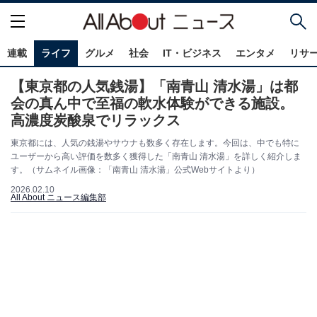
連載
ライフ
グルメ
社会
IT・ビジネス
エンタメ
リサ
【東京都の人気銭湯】「南青山 清水湯」は都
会の真ん中で至福の軟水体験ができる施設。
高濃度炭酸泉でリラックス
東京都には、人気の銭湯やサウナも数多く存在します。今回は、中でも特に
ユーザーから高い評価を数多く獲得した「南青山 清水湯」を詳しく紹介しま
す。（サムネイル画像：「南青山 清水湯」公式Webサイトより）
2026.02.10
All About ニュース編集部