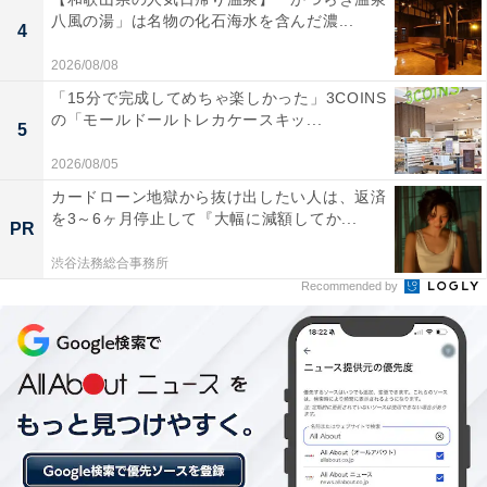
八風の湯」は名物の化石海水を含んだ濃...
非常に清潔で、設備も整っている。内装がモダンで
4
綺麗なので、古さを感じず気持ちよく利用できる。
2026/08/08
「15分で完成してめちゃ楽しかった」3COINS
の「モールドールトレカケースキッ...
5
水風呂を含め全ての水が軟水で、肌触りがとても柔
2026/08/05
らかい。高濃度炭酸泉やシルキー風呂などお風呂の
カードローン地獄から抜け出したい人は、返済
種類も豊富で、日常の疲れを癒やすのに最適。
を3～6ヶ月停止して『大幅に減額してか...
PR
渋谷法務総合事務所
Recommended by
サウナの温度や湿度のセッティングが絶妙。手ぶら
セットも選べるため、仕事帰りや買い物ついでにふ
らっと立ち寄れるのが便利。