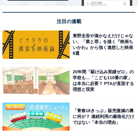
注目の連載
東野圭吾や湊かなえだけじゃな
い、「業と罪」を描く『映画ち
いかわ』から強く連想した映画
8選
20年間「駆け込み実績ゼロ」の
学校も…「こども110番の家」
は本当に必要？ PTAが直面する
理想と現実
アクセス・料金情報は？ 泊まれる？
アクセス
「青春18きっぷ」販売激減の裏
に何が？ 連続利用の厳格化だけ
所在地：東京都港区南青山3-12-3
ではない「本当の理由」
アクセス：東京メトロ「表参道駅」A4出口より徒歩2分