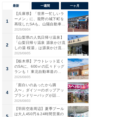
最新
一週間
一ヶ月
【兵庫県】「世界一忙しいラ
「気に
ーメン」に、龍野の城下町を
る〜」3
1
1
再現したSAも。山陽自動車
バー」
道...
好...
2026/08/04
2026/07/3
【山梨県の人気日帰り温泉】
【三重
「山梨日帰り温泉 源泉かけ流
「鈴鹿天
2
2
しの湯 桜湯」は源泉かけ流...
は100
2026/08/05
2026/08/0
【栃木県】アウトレット近く
「ミニオ
のSAに、600㎡の広々ドッグ
ッグ！ 
3
3
ランも！ 東北自動車道の...
ど、夏限
2026/08/05
2026/08/0
「面白いのあったから購
【埼玉
入〜」ダイソーのポップアッ
「行田天
4
4
プランドリーバッグが話
は和の
題。“さま...
が...
2026/08/03
2026/08/0
【羽田空港周辺】夏季プール
【石川
は大人450円＆24時間営業の
湯】「天
5
5