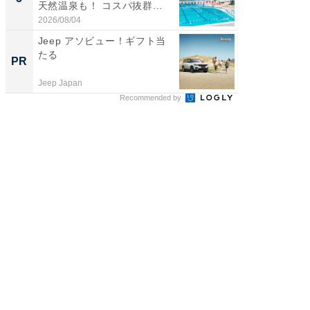
天然温泉も！ コスパ抜群...
賀ゆめ
お...
2026/08/04
2026/08/0
Jeep アソビュー！ギフト当
シェア別荘
たる
wners
PR
PR
Jeep Japan
COCO VIL
Recommended by