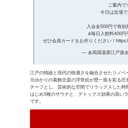
ご案内です
今日は近場で
入会金500円で有効
&毎日入館料400
ぜひ会員カードをお作りください！
https
— ♨両国湯屋江戸遊♨ (@e
江戸の情緒と現代の快適さを融合させたリノベ
元ゆかりの葛飾北斎の浮世絵が壁一面を彩る圧
チーフとし、芸術的な空間でリラックスした時
はじめ3種のサウナと、デトックス効果の高い
です。