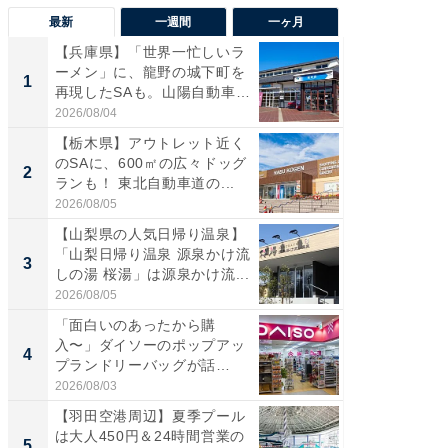
最新
一週間
一ヶ月
【兵庫県】「世界一忙しいラ
「気に
ーメン」に、龍野の城下町を
る〜」3
1
1
再現したSAも。山陽自動車
バー」
道...
好...
2026/08/04
2026/07/3
【栃木県】アウトレット近く
【三重
のSAに、600㎡の広々ドッグ
「鈴鹿天
2
2
ランも！ 東北自動車道の...
は100
2026/08/05
2026/08/0
【山梨県の人気日帰り温泉】
「ミニオ
「山梨日帰り温泉 源泉かけ流
ッグ！ 
3
3
しの湯 桜湯」は源泉かけ流...
ど、夏限
2026/08/05
2026/08/0
「面白いのあったから購
【埼玉
入〜」ダイソーのポップアッ
「行田天
4
4
プランドリーバッグが話
は和の
題。“さま...
が...
2026/08/03
2026/08/0
【羽田空港周辺】夏季プール
【石川
は大人450円＆24時間営業の
湯】「天
5
5