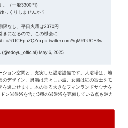
。（一般3300円)
ゆっくりしませんか？
期限なし、平日火曜は2370円
円引きになるので、この機会に
://t.co/RUCEpuZQZm
pic.twitter.com/5qMR0UCE3w
doyu_official)
May 6, 2025
ーション空間と、充実した温浴設備です。大浴場は、地
巻のデザイン。男湯は荒々しい波、女湯は紅の富士をモ
間を過ごせます。木の香る大きなフィンランドサウナを
ラドン岩盤浴を含む3種の岩盤浴を完備している点も魅力