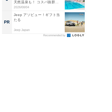
天然温泉も！ コスパ抜群...
賀ゆめ
お...
2026/08/04
2026/08/0
Jeep アソビュー！ギフト当
【毎日変
たる
ムセー
PR
PR
Jeep Japan
Amazon
Recommended by