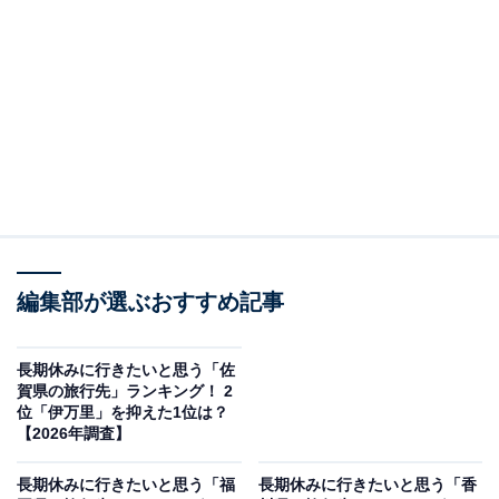
＞10位までの全ランキング結果を見る
この記事の執筆者：
坂上 恵
All About ニュースの編集者。オールアバウトに入社後、SNSトレン
ドにフォーカスした記事執筆やSEOライティングの経験を経て、の
ちにAll About ニュースチームのメンバーに加入。現在は旅行・カル
...続きを読む
チャー・エンタメなどを中心に企画編集を担当。東京都出身。居酒
屋巡りとスポーツ観戦が生きがい。
調査概要
編集部が選ぶおすすめ記事
調査期間：2026年2月6〜7日
調査方法：インターネット調査
長期休みに行きたいと思う「佐
賀県の旅行先」ランキング！ 2
調査対象：全国10〜70代の男女250人
位「伊万里」を抑えた1位は？
【2026年調査】
※本調査は全国250人を対象に実施したもので、結
長期休みに行きたいと思う「福
長期休みに行きたいと思う「香
果は回答者の意見を集計したものであり、全体の意