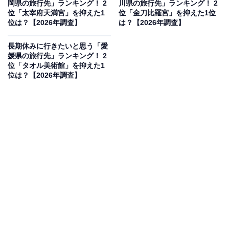
岡県の旅行先」ランキング！ 2
川県の旅行先」ランキング！ 2
見を断定的に示すものではありません
位「太宰府天満宮」を抑えた1
位「金刀比羅宮」を抑えた1位
位は？【2026年調査】
は？【2026年調査】
長期休みに行きたいと思う「愛
媛県の旅行先」ランキング！ 2
2位：香美市立やなせたかし記念館／49票
位「タオル美術館」を抑えた1
位は？【2026年調査】
2位は「アンパンマン」の生みの親、やなせたかし氏の
故郷に建つ「香美市立やなせたかし記念館」です。原画
展示やジオラマなど、子どもから大人まで作品の世界観
を堪能できる仕掛けがいっぱい。長期休みに親子三世代
で訪れて、笑顔あふれるひとときを過ごすのにぴったり
の人気スポットです。
回答者からは「子どもと一緒に楽しめそうだから」（30
代女性／千葉県）、「アニメのファンとしてはぜひいき
たいです」（50代女性／青森県）、「老若男女問わず楽
しめそうで行きたいから」（30代女性／石川県）といっ