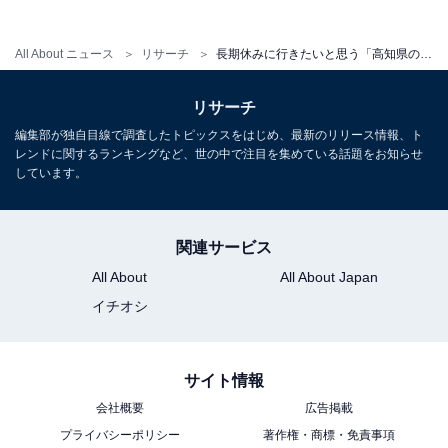
All About ニュース
リサーチ
長期休みに行きたいと思う「高知県の旅行先」ランキング！ 2位「香美市立やなせたかし記念館」を抑えた1位は？
リサーチ
編集部が独自目線で調査したトピックスをはじめ、最新のリリース情報、ト
レンドに関するランキングなど、世の中で注目を集めている話題をお知らせ
しています。
関連サービス
All About
All About Japan
イチオシ
サイト情報
会社概要
広告掲載
プライバシーポリシー
著作権・商標・免責事項