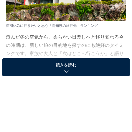
長期休みに行きたいと思う「高知県の旅行先」ランキング
澄んだ冬の空気から、柔らかい日差しへと移り変わる今
の時期は、新しい旅の目的地を探すのにも絶好のタイミ
ングです。家族や友人と「次はどこへ行こうか」と語り
合いながら、思い出に残る休暇のプランを練ってみては
続きを読む
いかがでしょうか。
All About ニュース編集部では、2026年2月6〜7日の期
間、全国10〜70代の男女250人を対象に、旅行先に関す
るアンケートを実施しました。その中から、長期休みに
行きたいと思う「高知県の旅行先」ランキングの結果を
ご紹介します。