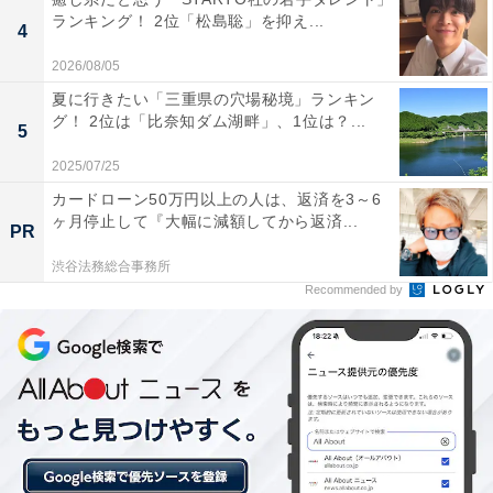
1位に選ばれたのは「日本最後の清流」として名高い
ランキング！ 2位「松島聡」を抑え...
4
「四万十川」でした。カヌー体験や遊覧船での川下り、
そして増水時に沈むように設計された「沈下橋」を巡る
2026/08/05
ドライブは、高知ならではの雄大な体験。豊かな自然の
夏に行きたい「三重県の穴場秘境」ランキン
グ！ 2位は「比奈知ダム湖畔」、1位は？...
中で心身ともにリフレッシュできる旅は、長期休暇を使
5
ってゆっくりと堪能したいぜいたくな時間です。
2025/07/25
カードローン50万円以上の人は、返済を3～6
回答者からは「自然で癒されそうだから」（30代女性／
ヶ月停止して『大幅に減額してから返済...
PR
愛知県）、「四万十川は水質が綺麗と有名で、訪れて川
渋谷法務総合事務所
を見てリラックスしたい」（20代女性／兵庫県）、「最
Recommended by
後の清流と言われるぐらい綺麗な川や景色を楽しみた
い」（40代女性／大阪府）といった声が集まりました。
※回答者からのコメントは原文ママです
※記事内容は執筆時点のものです。最新の内容をご確認
ください