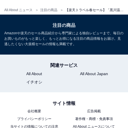
All About ニュース
注目の商品
【楽天トラベル春セール】「黒川温泉 湯峡の響き 優彩」が今だけ特別価格に！ 四季の渓谷美を楽しむ上質な温泉時間【2月11日】
注目の商品
Amazonや楽天のセール商品紹介から専門家による独自レビューまで、毎日の
お買いものがもっと楽しく、もっとお得になる注目の商品情報をお届け。見
逃したくない大規模セールの情報も満載です。
関連サービス
All About
All About Japan
イチオシ
サイト情報
会社概要
広告掲載
プライバシーポリシー
著作権・商標・免責事項
当サイトの情報についての注意
All About ニュースについて