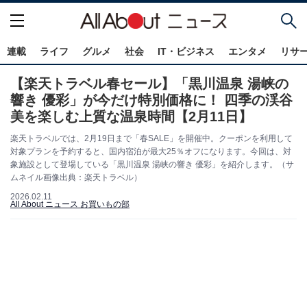
連載
ライフ
グルメ
社会
IT・ビジネス
エンタメ
リサ
【楽天トラベル春セール】「黒川温泉 湯峡の
響き 優彩」が今だけ特別価格に！ 四季の渓谷
美を楽しむ上質な温泉時間【2月11日】
楽天トラベルでは、2月19日まで「春SALE」を開催中。クーポンを利用して
対象プランを予約すると、国内宿泊が最大25％オフになります。今回は、対
象施設として登場している「黒川温泉 湯峡の響き 優彩」を紹介します。（サ
ムネイル画像出典：楽天トラベル）
2026.02.11
All About ニュース お買いもの部