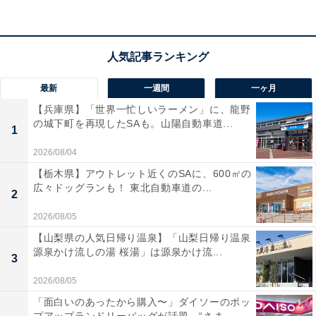
宿泊者からは「朝食、夕食のビュッフェがとにかく至れ
り尽くせり」「温泉もお湯が柔らかくてお肌がスベスベ
になりました」という声があがっています。館内での湯
巡りや温泉街の散策を欲張りに楽しみたい人や、お酒と
旬の料理をビュッフェ形式で存分に味わいたい人におす
最新
一週間
一ヶ月
すめの宿です。
【兵庫県】「世界一忙しいラーメン」に、龍野
の城下町を再現したSAも。山陽自動車道...
1
2026/08/04
【栃木県】アウトレット近くのSAに、600㎡の
広々ドッグランも！ 東北自動車道の...
2
2026/08/05
【山梨県の人気日帰り温泉】「山梨日帰り温泉
源泉かけ流しの湯 桜湯」は源泉かけ流...
3
2026/08/05
「面白いのあったから購入〜」ダイソーのポッ