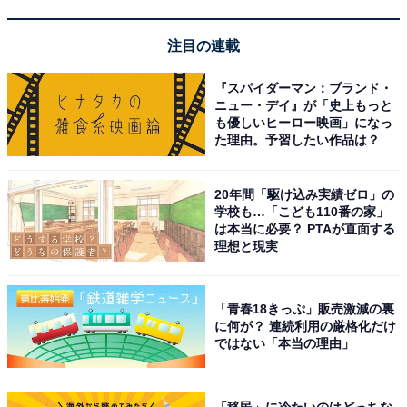
注目の連載
楽天トラベルで春セールを見る
『スパイダーマン：ブランド・
ニュー・デイ』が「史上もっと
も優しいヒーロー映画」になっ
た理由。予習したい作品は？
20年間「駆け込み実績ゼロ」の
※掲載されている情報は記事公開時のものです。あらか
学校も…「こども110番の家」
は本当に必要？ PTAが直面する
じめご了承ください。また、記事中の宿泊プランを予約
理想と現実
すると、売上の一部がオールアバウトに還元されること
があります。
「青春18きっぷ」販売激減の裏
に何が？ 連続利用の厳格化だけ
この記事の執筆者：
All About ニュース お買
ではない「本当の理由」
いもの部
Amazonのセール商品から売れ筋ランキングまで、毎日のお買いも
「移民」に冷たいのはどっちな