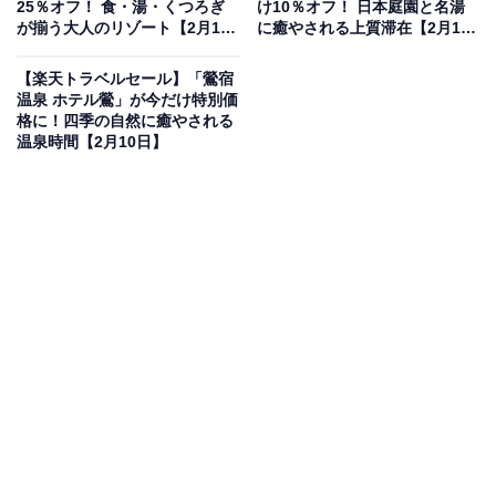
25％オフ！ 食・湯・くつろぎ
け10％オフ！ 日本庭園と名湯
楽天トラベルでホテルを見る
が揃う大人のリゾート【2月10
に癒やされる上質滞在【2月10
日】
日】
【楽天トラベルセール】「鶯宿
温泉 ホテル鶯」が今だけ特別価
格に！四季の自然に癒やされる
温泉時間【2月10日】
この宿泊施設のおすすめポイントは？
熊本県にある「黒川温泉 湯峡の響き 優彩」は、黒川温泉
トップクラスの広さを誇る4つの大浴場や露天風呂を完
備した宿です。館内の浴槽はすべて源泉かけ流しで、竹
林や渓流のせせらぎに包まれながら贅沢な湯巡りを満喫
できます。夕食ビュッフェでは職人が仕上げる揚げたて
の串揚げや囲炉裏料理に加え、アルコール類も飲み放
題。朝食で提供される濃厚な「山吹色のジャージー牛
乳」も外せません。