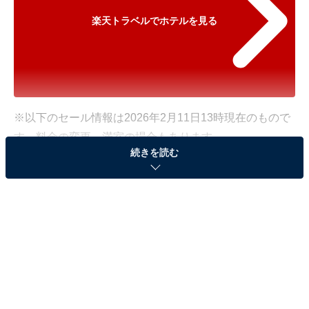
楽天トラベルでホテルを見る
※以下のセール情報は2026年2月11日13時現在のもので
す。料金の変更、満室の場合もあります。
続きを読む
※本記事で紹介している商品の購入やサービスの利用により、売上の一部が
オールアバウトに還元されることがあります。
「黒川温泉 湯峡の響き 優彩」が特別価格で宿泊可
能！