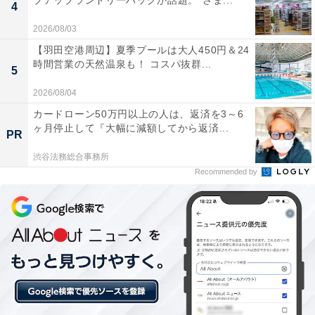
プアップランドリーバッグが話題。“さま...
4
2026/08/03
楽天トラベルの「春SALE」とは？
【羽田空港周辺】夏季プールは大人450円＆24
時間営業の天然温泉も！ コスパ抜群...
5
2026年2月19日23:59まで、楽天トラベルで開催中の「春
2026/08/04
SALE」。「国内宿泊」が最大25％オフになるほか、遊
カードローン50万円以上の人は、返済を3～6
び・体験、楽パック（交通＋宿）、レンタカー、高速バ
ヶ月停止して『大幅に減額してから返済...
PR
スもお得に予約できます。※国内宿泊の割引は、クーポ
渋谷法務総合事務所
ン併用（最大20％／楽天モバイル契約者は最大22％）と
Recommended by
SALEプラン（5％）の組み合わせ
複数のクーポンを組み合わせて、さらに割引率をアップ
できる場合も。クーポンは数量限定なので、気になる人
は早めにチェックして、賢く旅の計画を立ててください
ね。