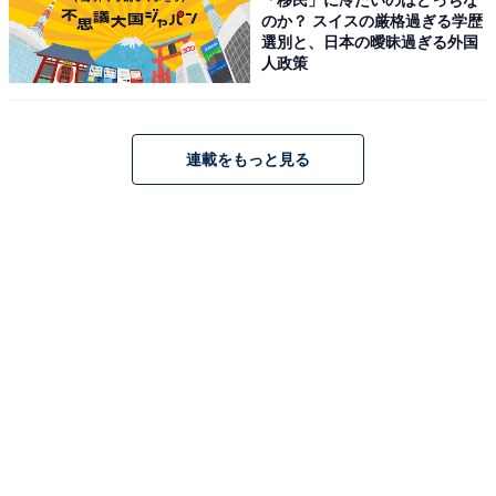
のがもっと楽しく、もっとお得になる情報をお届け。編集部員によ
のか？ スイスの厳格過ぎる学歴
る独自レビューなど、ここでしか手に入らない情報も満載です。
選別と、日本の曖昧過ぎる外国
...続きを読む
人政策
こちらもおすすめ
連載をもっと見る
【楽天トラベル特別セール】「原鶴温泉 泰泉
閣」が今だけ特別価格に！ 開放感あふれる露天
と個性派湯処【2月10日】