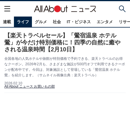
連載
ライフ
グルメ
社会
IT・ビジネス
エンタメ
リサ
【楽天トラベルセール】「鶯宿温泉 ホテル
鶯」が今だけ特別価格に！四季の自然に癒や
される温泉時間【2月10日】
全国各地の人気ホテルや旅館が特別価格で予約できる、楽天トラベルのお得
なクーポン。2026年2月も、さまざまな施設が500円オフで利用できるクーポ
ンが配布中です。今回は、対象施設として登場している「鶯宿温泉 ホテル
鶯」を紹介します。（サムネイル画像出典：楽天トラベル）
2026.02.10
All About ニュース お買いもの部