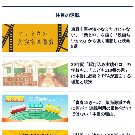
※掲載されている情報は記事公開時のものです。あらか
注目の連載
じめご了承ください。また、記事中の宿泊プランを予約
東野圭吾や湊かなえだけじゃな
すると、売上の一部がオールアバウトに還元されること
い、「業と罪」を描く『映画ち
があります。
いかわ』から強く連想した映画
8選
この記事の執筆者：
All About ニュース お買
20年間「駆け込み実績ゼロ」の
いもの部
学校も…「こども110番の家」
は本当に必要？ PTAが直面する
Amazonのセール商品から売れ筋ランキングまで、毎日のお買いも
理想と現実
のがもっと楽しく、もっとお得になる情報をお届け。編集部員によ
る独自レビューなど、ここでしか手に入らない情報も満載です。
...続きを読む
「青春18きっぷ」販売激減の裏
に何が？ 連続利用の厳格化だけ
ではない「本当の理由」
こちらもおすすめ
【楽天トラベル売れ筋1位】「唐津シーサイドホ
テル」は全室オーシャンビューの絶景リゾート
「移民」に冷たいのはどっちな