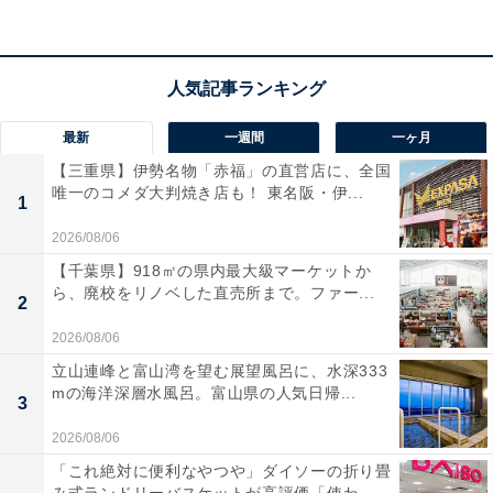
人や、東北の旬の味覚をゆっくり味わいたい人におすす
めの宿です。
最新
一週間
一ヶ月
【三重県】伊勢名物「赤福」の直営店に、全国
唯一のコメダ大判焼き店も！ 東名阪・伊...
1
2026/08/06
【千葉県】918㎡の県内最大級マーケットか
ら、廃校をリノベした直売所まで。ファー...
2
2026/08/06
立山連峰と富山湾を望む展望風呂に、水深333
mの海洋深層水風呂。富山県の人気日帰...
3
2026/08/06
楽天トラベルの「クーポン祭」とは？
「これ絶対に便利なやつや」ダイソーの折り畳