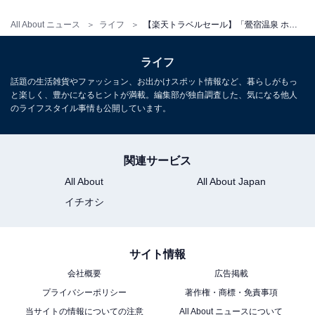
All About ニュース
ライフ
【楽天トラベルセール】「鶯宿温泉 ホテル鶯」が今だけ特別価格に！四季の自然に癒やされる温泉時間【2月10日】
ライフ
話題の生活雑貨やファッション、お出かけスポット情報など、暮らしがもっ
と楽しく、豊かになるヒントが満載。編集部が独自調査した、気になる他人
のライフスタイル事情も公開しています。
関連サービス
All About
All About Japan
イチオシ
サイト情報
会社概要
広告掲載
プライバシーポリシー
著作権・商標・免責事項
当サイトの情報についての注意
All About ニュースについて