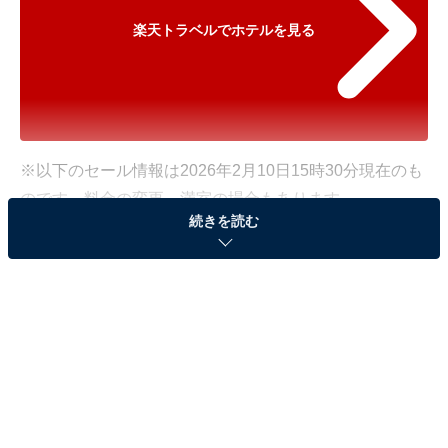
楽天トラベルでホテルを見る
※以下のセール情報は2026年2月10日15時30分現在のも
のです。料金の変更、満室の場合もあります。
続きを読む
※本記事で紹介している商品の購入やサービスの利用により、売上の一部が
オールアバウトに還元されることがあります。
「鶯宿温泉 ホテル鶯」が500円オフで登場！