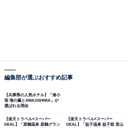
鶯宿温泉 ホテル鶯（画像出典：楽天トラベル）
編集部が選ぶおすすめ記事
「鶯宿温泉 ホテル鶯」は現在特別価格で宿泊可能です。
【兵庫県の人気ホテル】「湊小
宿 海の薫とAWAJISHIMA」が
選ばれる理由
楽天トラベルでホテルを見る
【楽天トラベル×スーパー
【楽天トラベル×スーパー
DEAL】「原鶴温泉 原鶴グラン
DEAL】「益子温泉 益子舘 里山