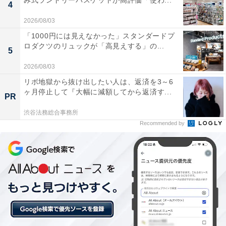
み式ランドリーバスケットが高評価「使わ...
4
楽天トラベルでは、定期的に「クーポン祭」を開催。人
気の宿やホテルを対象に、宿泊予約で使えるお得な割引
2026/08/03
クーポンを配布します。
「1000円には見えなかった」スタンダードプ
ロダクツのリュックが「高見えする」の...
5
クーポンは、国内宿泊や海外ツアー、レンタカーなど、
2026/08/03
さまざまな旅行商品で利用可能。複数のクーポンを組み
リボ地獄から抜け出したい人は、返済を3～6
合わせて、さらに割引率をアップできる場合もありま
ヶ月停止して『大幅に減額してから返済す...
PR
す。賢く旅の計画を立てて、お得に旅行を楽しみましょ
渋谷法務総合事務所
う。
Recommended by
楽天トラベルでクーポン祭を見る