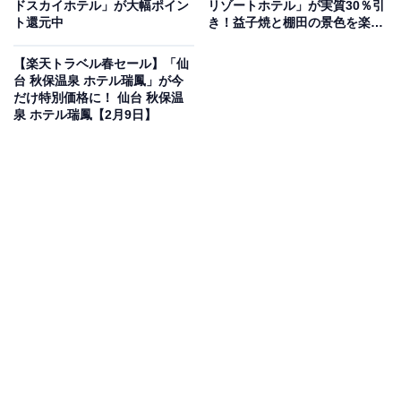
ドスカイホテル」が大幅ポイン
リゾートホテル」が実質30％引
ト還元中
き！益子焼と棚田の景色を楽し
む温泉宿【2月9日】
【楽天トラベル春セール】「仙
台 秋保温泉 ホテル瑞鳳」が今
この宿泊施設のおすすめポイントは？
だけ特別価格に！ 仙台 秋保温
泉 ホテル瑞鳳【2月9日】
岩手県にある「鶯宿温泉 ホテル鶯」は、源泉100％かけ
流しの湯が自慢の宿。62度の源泉を贅沢に使用した弱ア
ルカリ性の温泉は、疲労回復や神経痛に効果があると評
判です。食事は東北の豊かな山海の幸を活かした会席料
理で、季節ごとの味覚を堪能。黒塗りの欄間が映えるモ
ダンな和室など、落ち着いた空間でゆったりとした旅情
に浸れます。
宿泊者からは「お風呂は源泉100％で丁度良い熱さ」
「料理は素晴らしい内容の御膳で味も抜群」という声が
あがっています。源泉かけ流しの良質な温泉を重視する