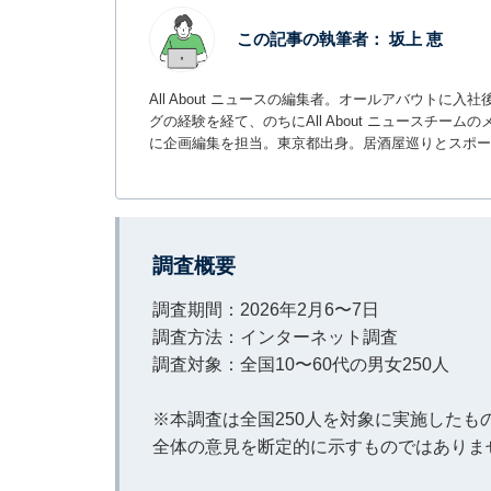
この記事の執筆者：
坂上 恵
All About ニュースの編集者。オールアバウトに
グの経験を経て、のちにAll About ニュースチ
に企画編集を担当。東京都出身。居酒屋巡りとスポー
調査概要
調査期間：2026年2月6〜7日
調査方法：インターネット調査
調査対象：全国10〜60代の男女250人
※本調査は全国250人を対象に実施した
全体の意見を断定的に示すものではありま