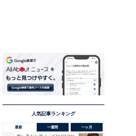
最新
一週間
一ヶ月