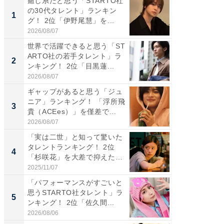
癒し系だと思う「STARTO社
癒し系だ
の30代タレント」ランキン
の若手
1
1
グ！ 2位「伊野尾慧」を...
グ！ 2
2026/08/07
2026/08/0
世界で活躍できると思う「ST
ギャップ
ARTO社の若手タレント」ラ
RTO社
2
2
ンキング！ 2位「目黒蓮...
キング！
2026/08/07
2026/08/0
ギャップがあると思う「ジュ
「世界で
ニア」ランキング！ 「浮所飛
ARTO
3
3
貴（ACEes）」を僅差で...
グ！ 2
2026/08/07
2026/08/0
「実は二世」と知って驚いた
身長を知
タレントランキング！ 2位
性俳優」
4
4
「杉咲花」を大差で抑えた1
「鈴木
位...
倒...
2025/11/07
2026/08/0
「パフォーマンスがすごいと
「ファン
思うSTARTO社タレント」ラ
ARTO
5
5
ンキング！ 2位「佐久間...
グ！ 2
2026/08/06
2026/08/0