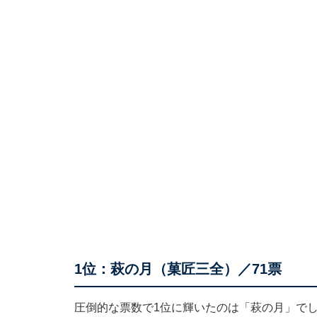
1位：萩の月（菓匠三全）／71票
圧倒的な票数で1位に輝いたのは「萩の月」で