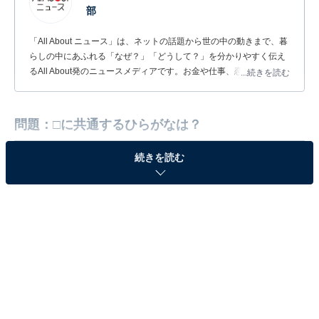
部
「All About ニュース」は、ネットの話題から世の中の動きまで、暮
らしの中にあふれる「なぜ？」「どうして？」を分かりやすく伝え
るAll About発のニュースメディアです。お金や仕事、恋愛、ITに関
...続きを読む
する疑問に対して専門家が分かりやすく回答するほか、エンタメ情
報やSNSで話題のトピックスを紹介しています。
問題：□に共通するひらがなは？
続きを読む