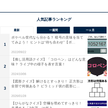
最新
一週間
一ヶ月
ポケベル世代なら分かる？ 暗号の意味を当て
てみよう！ ヒントは“待ち合わせ”【ポ...
1
1
2
2022/09/22
【推し活用語クイズ】「コロペン」はどんな意
味？ ライブ中の様子を表す言葉！
2
2024/10/06
【図形クイズ】解けるとすっきり！ 正方形は
全部で何個ある？ ピラミッド状の図形に...
3
2026/01/28
【ひらがなクイズ】空欄を埋めてすっきり！