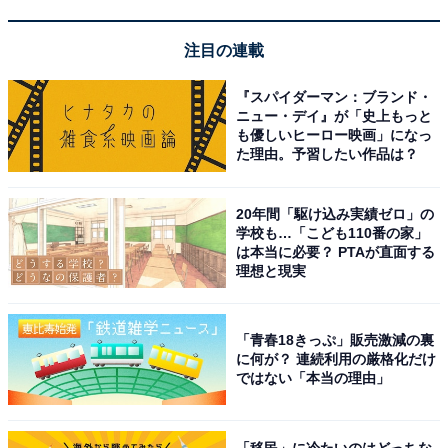
注目の連載
『スパイダーマン：ブランド・
ニュー・デイ』が「史上もっと
も優しいヒーロー映画」になっ
た理由。予習したい作品は？
20年間「駆け込み実績ゼロ」の
学校も…「こども110番の家」
は本当に必要？ PTAが直面する
理想と現実
「青春18きっぷ」販売激減の裏
に何が？ 連続利用の厳格化だけ
ではない「本当の理由」
「移民」に冷たいのはどっちな