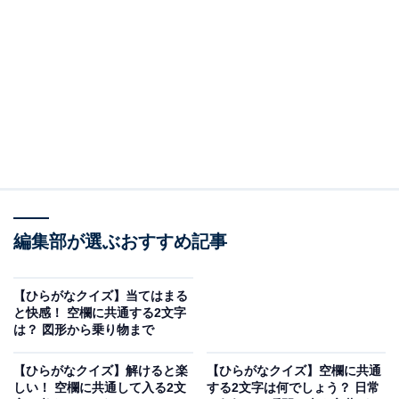
□に共通するひらがなは？
次の言葉に共通して入るひらがなを考えてみましょう。
しょ□□く
ほ□□ん
こ□□ん
編集部が選ぶおすすめ記事
と□□ん
【ひらがなクイズ】当てはまる
ヒント：国会で新しい法律を作るために提出されるもの
と快感！ 空欄に共通する2文字
は？ 図形から乗り物まで
を何と呼ぶ？
【ひらがなクイズ】解けると楽
【ひらがなクイズ】空欄に共通
しい！ 空欄に共通して入る2文
する2文字は何でしょう？ 日常
次ページ
正解を見る