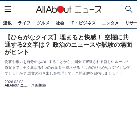
連載
ライフ
グルメ
社会
IT・ビジネス
エンタメ
リサ
【ひらがなクイズ】埋まると快感！ 空欄に共
通する2文字は？ 政治のニュースや試験の場面
がヒント
物事や権力を自分のものにすることから、国会で審議される新しいルールの
原案まで。全く異なる4つの言葉を完成させる「共通のひらがな2文字」は何
でしょうか？ 語彙の引き出しを整理して、全問正解を目指しましょう！
2026.02.08
All About ニュース編集部