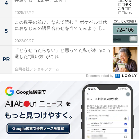
共通する「2文字」は何？
4
2025/12/22
この数字の並び、なんて読む？ ポケベル世代
におなじみの語呂合わせを当ててみよう【...
5
2022/09/27
「どうせ当たらない」と思ってた私が本当に当
選した“買い方”がこれ
PR
合同会社デジタルファーム
Recommended by