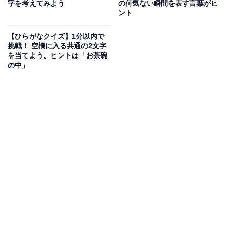
字を考えてみよう
の何気ない瞬間を表す言葉がヒ
ント
【ひらがなクイズ】1分以内で
挑戦！ 空欄に入る共通の2文字
を当てよう。ヒントは「お茶碗
の中」
こちらもおすすめ
【ひらがなクイズ】空欄に入る共通のひらがな2
文字は何？ 脳のトレーニングにぴったり！