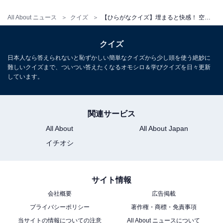
All About ニュース
クイズ
【ひらがなクイズ】埋まると快感！ 空欄に共通する2文字は？ 政治のニュースや試験の場面がヒント
クイズ
日本人なら答えられないと恥ずかしい簡単なクイズから少し頭を使う絶妙に
難しいクイズまで、ついつい答えたくなるオモシロ＆学びクイズを日々更新
しています。
関連サービス
All About
All About Japan
イチオシ
サイト情報
会社概要
広告掲載
プライバシーポリシー
著作権・商標・免責事項
当サイトの情報についての注意
All About ニュースについて