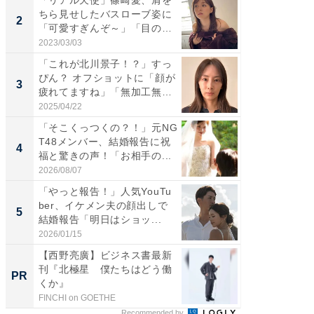
ちら見せしたバスローブ姿に
介、バ
2
2
「可愛すぎんぞ～」「目の表
らのプレ
情...
愛...
2023/03/03
2026/08/0
「これが北川景子！？」すっ
「脚が
ぴん？ オフショットに「顔が
横川尚
3
3
疲れてますね」「無加工無
ムキな姿
表...
刃...
2025/04/22
2026/08/0
「そこくっつくの？！」元NG
「え、
T48メンバー、結婚報告に祝
芸人、2
4
4
福と驚きの声！「お相手の...
エットに
2026/08/07
2026/08/0
「やっと報告！」人気YouTu
「脳がバ
ber、イケメン夫の顔出しで
装姿が話
5
5
結婚報告「明日はショッ...
のお父さ
2026/01/15
2026/08/0
【西野亮廣】ビジネス書最新
GOETH
刊『北極星 僕たちはどう働
を組み
PR
PR
くか』
FINCHI on GOETHE
FINCHI o
Recommended by