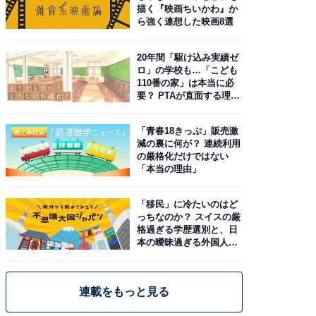
描く『映画ちいかわ』か
ら強く連想した映画8選
20年間「駆け込み実績ゼ
ロ」の学校も…「こども
110番の家」は本当に必
要？ PTAが直面する理想
と現実
「青春18きっぷ」販売激
減の裏に何が？ 連続利用
の厳格化だけではない
「本当の理由」
「移民」に冷たいのはど
っちなのか？ スイスの厳
格過ぎる学歴選別と、日
本の曖昧過ぎる外国人政
策
連載をもっと見る