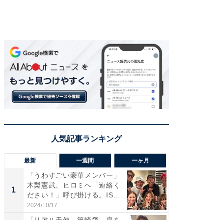
最新
一週間
一ヶ月
「うわすごい豪華メンバー」
「さす
木梨憲武、ヒロミへ「連絡く
は」高
1
1
ださい！」呼び掛ける。IS
災地を
S...
「カ...
2024/10/17
2026/08/0
「リアル天使」篠崎愛、肩を
「女の