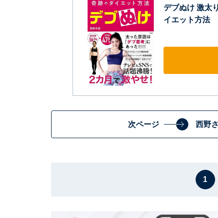
デブぬけ 激太
イエット方法
次ページ
西野
1