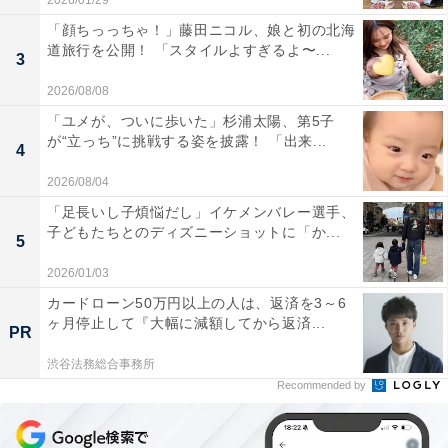
2026/01/29
「顔ちっっちゃ！」藤田ニコル、娘と初の北海
道旅行を公開！ 「スタイルよすぎるよ〜...
3
2026/08/08
「ユメが、ついに歩いた」杉浦太陽、第5子
が“立っち”に挑戦する姿を披露！ 「出来...
4
2026/08/04
「足長いし子煩悩だし」イケメンバレー選手、
子どもたちとのディズニーショットに「か...
5
2026/01/03
カードローン50万円以上の人は、返済を3～6
ヶ月停止して『大幅に減額してから返済...
PR
渋谷法務総合事務所
Recommended by