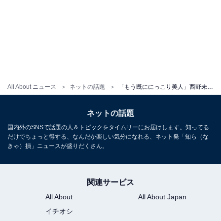
All About ニュース
ネットの話題
「もう既ににっこり美人」西野未姫、夫・山本圭壱＆娘とのお出掛けショットに「ぱっちり二重で可愛い」の声
ネットの話題
国内外のSNSで話題の人＆トピックをタイムリーにお届けします。知ってる
だけでちょっと得する、なんだか楽しい気分になれる、ネット発「知ら（な
きゃ）損」ニュースが盛りだくさん。
関連サービス
All About
All About Japan
イチオシ