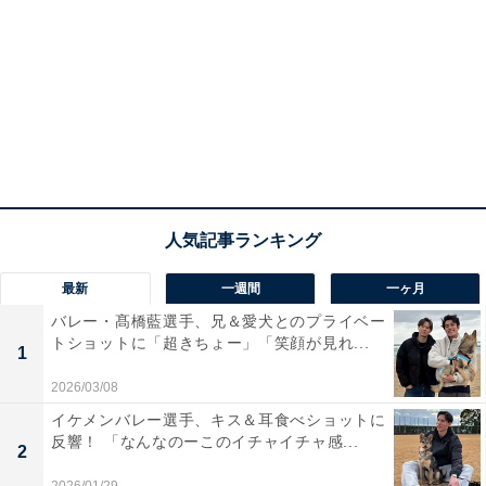
最新
一週間
一ヶ月
バレー・髙橋藍選手、兄＆愛犬とのプライベー
トショットに「超きちょー」「笑顔が見れ...
1
2026/03/08
イケメンバレー選手、キス＆耳食べショットに
反響！ 「なんなのーこのイチャイチャ感...
2