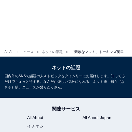
All About ニュース
ネットの話題
「素敵なママ！」ドーキンズ英里奈、赤ちゃんを抱く優しい母の姿を公開！ 「個人的に大ヒットなので」
ネットの話題
国内外のSNSで話題の人＆トピックをタイムリーにお届けします。知ってる
だけでちょっと得する、なんだか楽しい気分になれる、ネット発「知ら（な
きゃ）損」ニュースが盛りだくさん。
関連サービス
All About
All About Japan
イチオシ