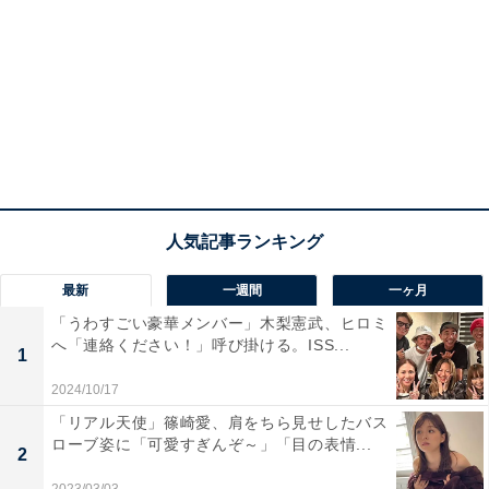
最新
一週間
一ヶ月
「うわすごい豪華メンバー」木梨憲武、ヒロミ
へ「連絡ください！」呼び掛ける。ISS...
1
2024/10/17
「リアル天使」篠崎愛、肩をちら見せしたバス
ローブ姿に「可愛すぎんぞ～」「目の表情...
2