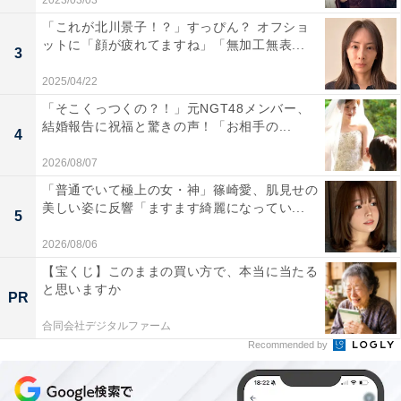
2023/03/03
「これが北川景子！？」すっぴん？ オフショ
ットに「顔が疲れてますね」「無加工無表...
3
2025/04/22
「そこくっつくの？！」元NGT48メンバー、
結婚報告に祝福と驚きの声！「お相手の...
4
2026/08/07
「普通でいて極上の女・神」篠崎愛、肌見せの
美しい姿に反響「ますます綺麗になってい...
5
2026/08/06
【宝くじ】このままの買い方で、本当に当たる
と思いますか
PR
合同会社デジタルファーム
Recommended by