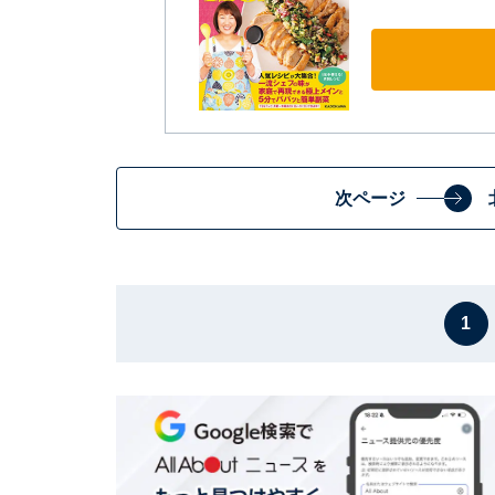
次ページ
1