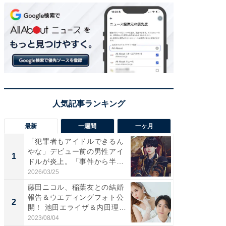
最新
一週間
一ヶ月
「犯罪者もアイドルできるん
「さす
やな」デビュー前の男性アイ
は」高
1
1
ドルが炎上。「事件から半年
災地を
も...
「カ...
2026/03/25
2026/08/0
藤田ニコル、稲葉友との結婚
「女の
報告＆ウエディングフォト公
介、バ
2
2
開！ 池田エライザ＆内田理
らのプレ
央...
愛...
2023/08/04
2026/08/0