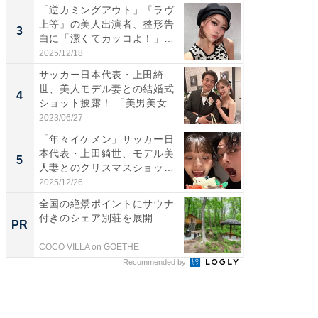
「逆カミングアウト」『ラヴ
「脚が
上等』の美人出演者、整形告
横川尚
3
3
白に「潔くてカッコよ！」
ムキな姿
「好...
刃...
2025/12/18
2026/08/0
サッカー日本代表・上田綺
「え、
世、美人モデル妻との結婚式
芸人、2
4
4
ショット披露！ 「美男美女」
エットに
「...
2023/06/27
2026/08/0
「年々イケメン」サッカー日
「脳がバ
本代表・上田綺世、モデル美
装姿が話
5
5
人妻とのクリスマスショット
のお父さ
に...
2025/12/26
2026/08/0
全国の絶景ポイントにサウナ
全国の
付きのシェア別荘を展開
付きの
PR
PR
COCO VILLA on GOETHE
COCO VIL
Recommended by