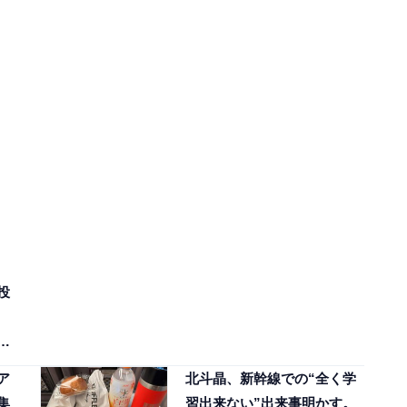
投
り
ア
北斗晶、新幹線での“全く学
集
習出来ない”出来事明かす。