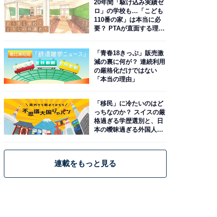
20年間「駆け込み実績ゼ
ロ」の学校も…「こども
110番の家」は本当に必
要？ PTAが直面する理想
と現実
「青春18きっぷ」販売激
減の裏に何が？ 連続利用
の厳格化だけではない
「本当の理由」
「移民」に冷たいのはど
っちなのか？ スイスの厳
格過ぎる学歴選別と、日
本の曖昧過ぎる外国人政
策
連載をもっと見る