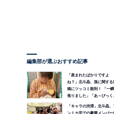
編集部が選ぶおすすめ記事
「産まれたばかりですよ
ね？」北斗晶、孫に関する
稿にツッコミ殺到！ 「一瞬
焦りました」「あ～びっく
した」
「キャラの渋滞」北斗晶、
ンミカ宅での豪華メンバー