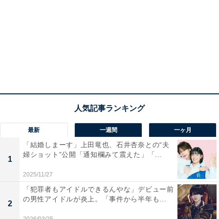
最新
一週間
一ヶ月
「結婚しまーす」上田竜也、石井杏奈との“夫
婦ショット”公開「通知欄みて震えた」「...
1
2025/11/27
「犯罪者もアイドルできるんやな」デビュー前
の男性アイドルが炎上。「事件から半年も...
2