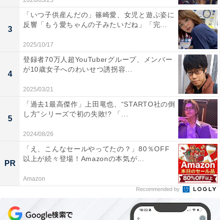
2026/03/25
「いつ子供産んだの」篠崎愛、女児と遊ぶ姿に
反響「もう愛ちゃんの子みたいだね」「完...
3
2025/10/17
登録者70万人超YouTuberグループ、メンバー
が10歳女子へのわいせつ誘拐容...
4
2025/03/21
「過去1最高傑作」上田竜也、“STARTO社の倒
し方”シリーズで初の失敗!? 「...
5
2024/08/26
「え、こんなセールやってたの？」80％OFF
以上が続々登場！Amazonの本気が...
PR
Amazon
Recommended by