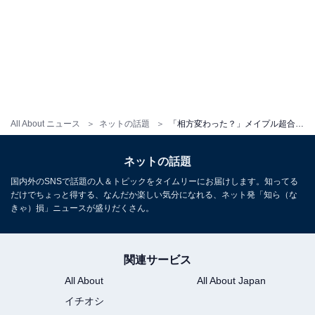
All About ニュース
ネットの話題
「相方変わった？」メイプル超合金・安藤なつ、投稿が話題に！ 「カズレーザーさん何かありました？」
ネットの話題
国内外のSNSで話題の人＆トピックをタイムリーにお届けします。知ってる
だけでちょっと得する、なんだか楽しい気分になれる、ネット発「知ら（な
きゃ）損」ニュースが盛りだくさん。
関連サービス
All About
All About Japan
イチオシ