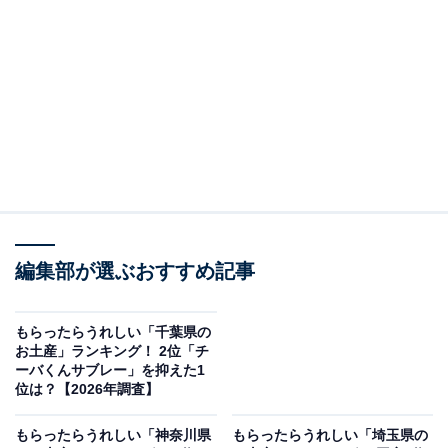
＞9位までの全ランキング結果を見る
この記事の執筆者：
坂上 恵
All About ニュースの編集者。オールアバウトに入社後、SNSトレン
ドにフォーカスした記事執筆やSEOライティングの経験を経て、の
ちにAll About ニュースチームのメンバーに加入。現在は旅行・カル
...続きを読む
チャー・エンタメなどを中心に企画編集を担当。東京都出身。居酒
屋巡りとスポーツ観戦が生きがい。
調査概要
編集部が選ぶおすすめ記事
調査期間：2026年1月27〜28日
調査方法：インターネット調査
もらったらうれしい「千葉県の
お土産」ランキング！ 2位「チ
調査対象：全国10〜60代の男女250人
ーバくんサブレー」を抑えた1
位は？【2026年調査】
※本調査は全国250人を対象に実施したもので、結
もらったらうれしい「神奈川県
もらったらうれしい「埼玉県の
果は回答者の意見を集計したものであり、全体の意