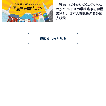
「移民」に冷たいのはどっちな
のか？ スイスの厳格過ぎる学歴
選別と、日本の曖昧過ぎる外国
人政策
こちらもおすすめ
連載をもっと見る
もらったらうれしい「東京都のお土産」ランキ
ング！ 同率2位「マウントバーム しっかり芽」
「シュガーバターの木」、1位は？
1
2