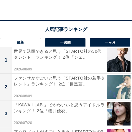
い」（30代男性／静岡県）、「みんみんの餃子大好き」
（50代男性／群馬県）といった声が集まりました。
最新
一週間
一ヶ月
世界で活躍できると思う「STARTO社の30代
タレント」ランキング！ 2位「ジェ...
1
2026/08/09
ファンサがすごいと思う「STARTO社の若手タ
レント」ランキング！ 2位「目黒蓮...
2
2026/08/09
「KAWAII LAB.」でかわいいと思うアイドルラ
ンキング！ 2位「櫻井優衣」...
3
2026/07/20
1位：御用邸チーズケーキ（チーズガーデン）／87
アクロバットがすごいと思う「STARTO社の3