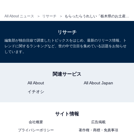
All About ニュース
リサーチ
もらったらうれしい「栃木県のお土産」ランキング！ 2位「生餃子」を抑えた1位は？【2026年調査】
リサーチ
編集部が独自目線で調査したトピックスをはじめ、最新のリリース情報、ト
レンドに関するランキングなど、世の中で注目を集めている話題をお知らせ
しています。
関連サービス
All About
All About Japan
イチオシ
サイト情報
会社概要
広告掲載
プライバシーポリシー
著作権・商標・免責事項