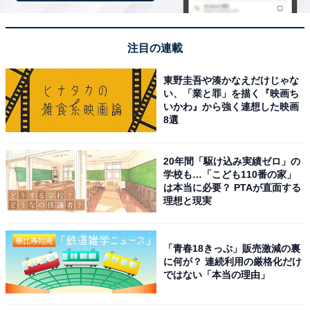
県）といった声が集まりました。
注目の連載
※回答者からのコメントは原文ママです
※記事内容は執筆時点のものです。最新の内容をご確認
東野圭吾や湊かなえだけじゃな
ください
い、「業と罪」を描く『映画ち
いかわ』から強く連想した映画
8選
次ページ
9位までのランキング結果を見る
20年間「駆け込み実績ゼロ」の
学校も…「こども110番の家」
は本当に必要？ PTAが直面する
理想と現実
「青春18きっぷ」販売激減の裏
に何が？ 連続利用の厳格化だけ
ではない「本当の理由」