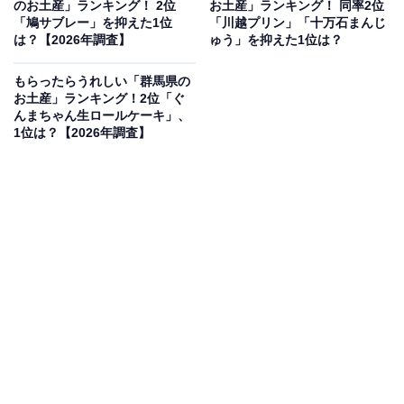
のお土産」ランキング！ 2位
お土産」ランキング！ 同率2位
見を断定的に示すものではありません
「鳩サブレー」を抑えた1位
「川越プリン」「十万石まんじ
は？【2026年調査】
ゅう」を抑えた1位は？
もらったらうれしい「群馬県の
お土産」ランキング！2位「ぐ
2位：生餃子（宇都宮みんみん）／53票
んまちゃん生ロールケーキ」、
1位は？【2026年調査】
2位は「宇都宮みんみん」の「生餃子」です。栃木県と
いえば全国屈指の「餃子の街」として知られる宇都宮市
が有名。昭和33年創業の老舗である同店は、白菜をたっ
ぷり使用した野菜多めのヘルシーな味わいが特徴です。
那須高原の爽やかな風を感じる観光の帰りや、日光東照
宮などの歴史巡りの後に、本場の味を家庭でも楽しめる
とあって高い支持を得ています。
回答者からは「宇都宮といえば餃子というイメージがあ
るので美味しそう」（20代男性／大阪府）、「お店の味
を家でも楽しめる感じがして、特別感があるから嬉し