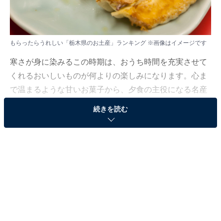
もらったらうれしい「栃木県のお土産」ランキング ※画像はイメージです
寒さが身に染みるこの時期は、おうち時間を充実させて
くれるおいしいものが何よりの楽しみになります。心ま
で温まるような甘いお菓子から、夕食の主役になる名産
品まで、冬の静かなひとときを彩るギフトを選んでみて
続きを読む
はいかがでしょうか。
All About ニュース編集部では、2026年1月27〜28日の期
間、全国10〜60代の男女250人を対象に、お土産に関す
るアンケートを実施しました。その中から、もらったら
うれしい「栃木県のお土産」ランキングの結果をご紹介
します。