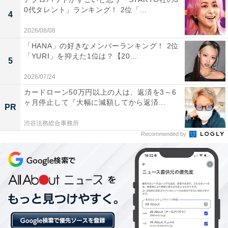
票
0代タレント」ランキング！ 2位「...
4
1位に輝いたのは、「チーズガーデン」の「御用邸チー
2026/08/08
ズケーキ」でした。那須高原の専用工場で職人が丁寧に
「HANA」の好きなメンバーランキング！ 2位
「YURI」を抑えた1位は？【20...
焼き上げるベイクドチーズケーキです。数種類のチーズ
5
をブレンドした濃厚な味わいと、しっとりとした食感が
2026/07/24
魅力。那須の豊かな自然を楽しんだ後の定番土産とし
カードローン50万円以上の人は、返済を3～6
て、幅広い世代から圧倒的な人気を誇っています。
ヶ月停止して『大幅に減額してから返済...
PR
渋谷法務総合事務所
回答者からは「『御用邸チーズケーキ』は、那須高原で
Recommended by
人気のチーズ専門店・チーズガーデンの看板商品で、濃
厚でしっとりした味わいが幅広い年齢層に好まれる王道
菓子です」（50代男性／東京都）、「『御用邸』という
言葉だけでテンションが上がる。味も濃厚で美味しい」
（40代女性／埼玉県）、「ホールケーキで特別感がある
し、チーズが濃厚で美味しいから」（30代女性／石川