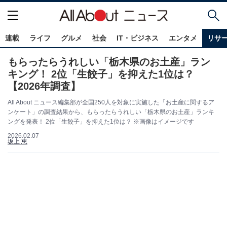
連載
ライフ
グルメ
社会
IT・ビジネス
エンタメ
リサ
もらったらうれしい「栃木県のお土産」ラン
キング！ 2位「生餃子」を抑えた1位は？
【2026年調査】
All About ニュース編集部が全国250人を対象に実施した「お土産に関するア
ンケート」の調査結果から、もらったらうれしい「栃木県のお土産」ランキ
ングを発表！ 2位「生餃子」を抑えた1位は？ ※画像はイメージです
2026.02.07
坂上 恵