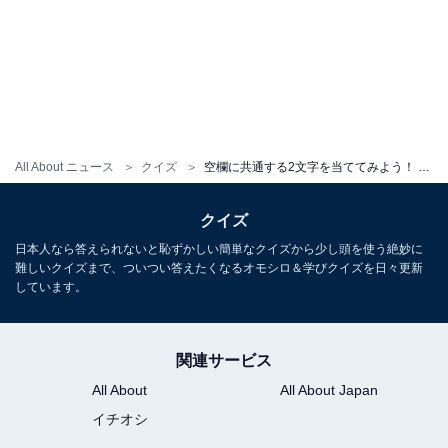
All About ニュース
クイズ
空欄に共通する2文字を当ててみよう！ 学校の教室やSFの乗り物がヒント【ひらがなクイズ】
クイズ
日本人なら答えられないと恥ずかしい簡単なクイズから少し頭を使う絶妙に
難しいクイズまで、ついつい答えたくなるオモシロ＆学びクイズを日々更新
しています。
関連サービス
All About
All About Japan
イチオシ