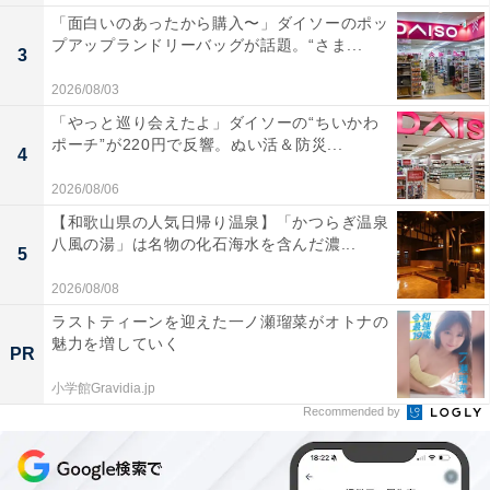
「面白いのあったから購入〜」ダイソーのポッ
プアップランドリーバッグが話題。“さま...
3
2026/08/03
「やっと巡り会えたよ」ダイソーの“ちいかわ
ポーチ”が220円で反響。ぬい活＆防災...
4
2026/08/06
【和歌山県の人気日帰り温泉】「かつらぎ温泉
八風の湯」は名物の化石海水を含んだ濃...
5
2026/08/08
ラストティーンを迎えた一ノ瀬瑠菜がオトナの
魅力を増していく
PR
小学館Gravidia.jp
Recommended by