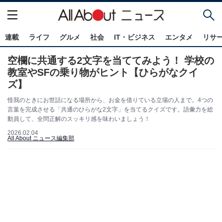
連載
ライフ
グルメ
社会
IT・ビジネス
エンタメ
リサ
空欄に共通する2文字を当ててみよう！ 学校の
教室やSFの乗り物がヒント【ひらがなクイ
ズ】
怪我のときにお世話になる場所から、お金を借りている立場の人まで。4つの
言葉を完成させる「共通のひらがな2文字」を当てるクイズです。語彙力を総
動員して、全問正解のスッキリ感を味わいましょう！
2026.02.04
All About ニュース編集部