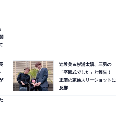
」
開
て
長
辻希美＆杉浦太陽、三男の
シ
「卒園式でした」と報告！
が
正装の家族スリーショットに
反響
た