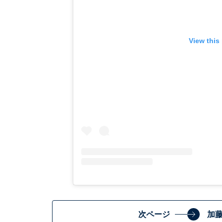
View this
次ページ
加