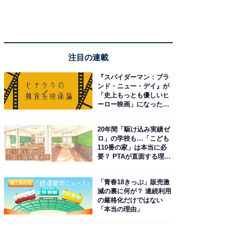
注目の連載
『スパイダーマン：ブラ
ンド・ニュー・デイ』が
「史上もっとも優しいヒ
ーロー映画」になった理
由。予習したい作品は？
20年間「駆け込み実績ゼ
ロ」の学校も…「こども
110番の家」は本当に必
要？ PTAが直面する理想
と現実
「青春18きっぷ」販売激
減の裏に何が？ 連続利用
の厳格化だけではない
「本当の理由」