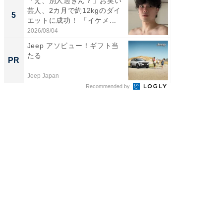
「え、別人過ぎん？」お笑い
「2人と
芸人、2カ月で約12kgのダイ
團十郎
5
5
エットに成功！ 「イケメ...
「後ろ
「...
2026/08/04
2026/08/0
Jeep アソビュー！ギフト当
シェア別荘
たる
wners
PR
PR
Jeep Japan
COCO VIL
Recommended by