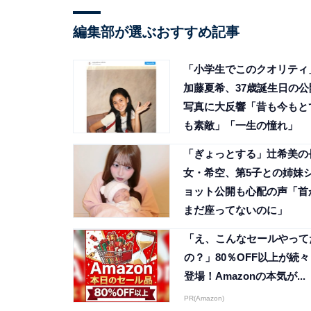
編集部が選ぶおすすめ記事
「小学生でこのクオリティ
加藤夏希、37歳誕生日の公
写真に大反響「昔も今もと
も素敵」「一生の憧れ」
「ぎょっとする」辻希美の
女・希空、第5子との姉妹
ョット公開も心配の声「首
まだ座ってないのに」
「え、こんなセールやって
の？」80％OFF以上が続々
登場！Amazonの本気が...
PR(Amazon)