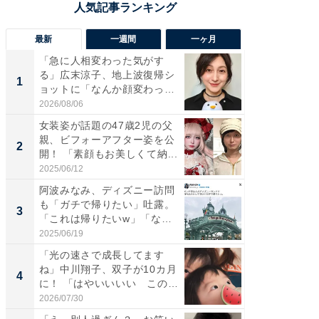
最新
一週間
一ヶ月
「急に人相変わった気がす
「さす
る」広末涼子、地上波復帰シ
は」高
1
1
ョットに「なんか顔変わっ
災地を
た」の...
「カ...
2026/08/06
2026/08/0
女装姿が話題の47歳2児の父
「女の
親、ビフォーアフター姿を公
介、バ
2
2
開！ 「素顔もお美しくて納...
らのプレ
愛...
2025/06/12
2026/08/0
阿波みなみ、ディズニー訪問
「好感
も「ガチで帰りたい」吐露。
や、“マ
3
3
「これは帰りたいw」「なん
画変更
ち...
財...
2025/06/19
2026/07/3
「光の速さで成長してます
「脚が
ね」中川翔子、双子が10カ月
横川尚
4
4
に！ 「はやいいいい この
ムキな姿
前...
刃...
2026/07/30
2026/08/0