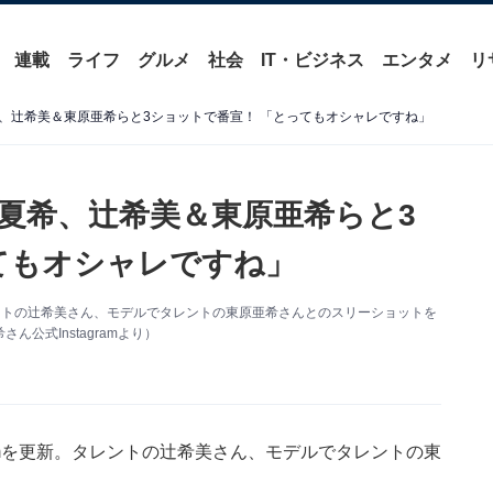
連載
ライフ
グルメ
社会
IT・ビジネス
エンタメ
リ
、辻希美＆東原亜希らと3ショットで番宣！ 「とってもオシャレですね」
夏希、辻希美＆東原亜希らと3
てもオシャレですね」
タレントの辻希美さん、モデルでタレントの東原亜希さんとのスリーショットを
公式Instagramより）
ramを更新。タレントの辻希美さん、モデルでタレントの東
。