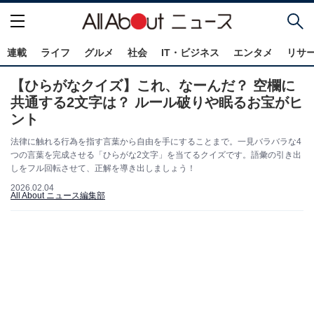
連載
ライフ
グルメ
社会
IT・ビジネス
エンタメ
リサ
【ひらがなクイズ】これ、なーんだ？ 空欄に
共通する2文字は？ ルール破りや眠るお宝がヒ
ント
法律に触れる行為を指す言葉から自由を手にすることまで。一見バラバラな4
つの言葉を完成させる「ひらがな2文字」を当てるクイズです。語彙の引き出
しをフル回転させて、正解を導き出しましょう！
2026.02.04
All About ニュース編集部