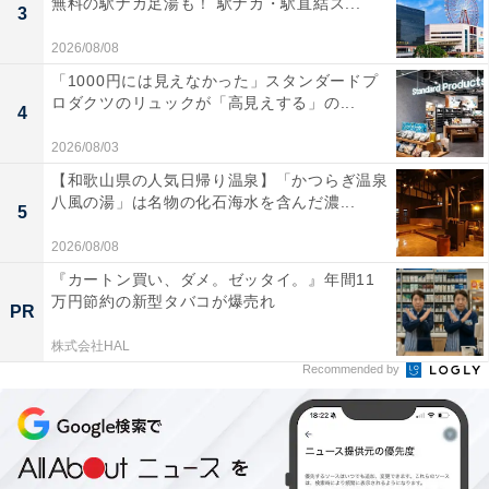
無料の駅ナカ足湯も！ 駅ナカ・駅直結ス...
3
2026/08/08
「1000円には見えなかった」スタンダードプ
ロダクツのリュックが「高見えする」の...
4
2026/08/03
【和歌山県の人気日帰り温泉】「かつらぎ温泉
八風の湯」は名物の化石海水を含んだ濃...
5
2026/08/08
『カートン買い、ダメ。ゼッタイ。』年間11
万円節約の新型タバコが爆売れ
PR
株式会社HAL
Recommended by