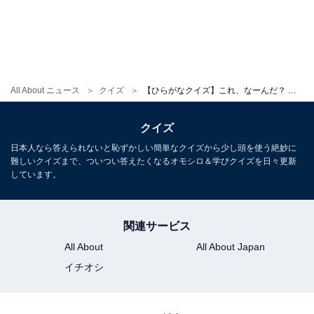
All About ニュース
クイズ
【ひらがなクイズ】これ、なーんだ？ 空欄に共通する2文字は？ ルール破りや眠るお宝がヒント
クイズ
日本人なら答えられないと恥ずかしい簡単なクイズから少し頭を使う絶妙に
難しいクイズまで、ついつい答えたくなるオモシロ＆学びクイズを日々更新
しています。
関連サービス
All About
All About Japan
イチオシ