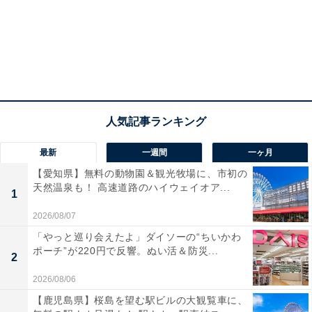
最新
一週間
一ヶ月
【愛知県】無料の動物園＆観光牧場に、市初の
天然温泉も！ 高速道路のハイウェイオア...
1
2026/08/07
「やっと巡り会えたよ」ダイソーの“ちいかわ
ポーチ”が220円で反響。ぬい活＆防災...
2
2026/08/06
【鹿児島県】桜島を望む駅ビルの大観覧車に、