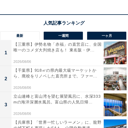
だろうなと思わせる贅沢な作り」「料理も上品でとても
美味しかった」という声があがっています。美しい田園
風景を眺めながら我が家のように寛ぎたい人や、歴史あ
る名湯と新潟の旬の恵みを贅沢に味わいたい人におすす
めの宿です。
最新
一週間
一ヶ月
【三重県】伊勢名物「赤福」の直営店に、全国
唯一のコメダ大判焼き店も！ 東名阪・伊...
1
2026/08/06
【千葉県】918㎡の県内最大級マーケットか
ら、廃校をリノベした直売所まで。ファー...
2
2026/08/06
立山連峰と富山湾を望む展望風呂に、水深333
mの海洋深層水風呂。富山県の人気日帰...
3
2026/08/06
【兵庫県】「世界一忙しいラーメン」に、龍野