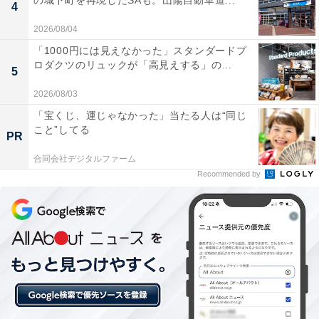
の城下町を再現したSAも。山陽自動車道...
4
楽天トラベルのスーパーDEALとは？
2026/08/04
「1000円には見えなかった」スタンダードプ
ロダクツのリュックが「高見えする」の...
楽天スーパーDEALは、全国各地の人気ホテルや旅館を
5
大幅なポイントバックで予約できるイベント。楽天IDを
2026/08/03
用いてスーパーDEAL対象のプランを予約し、実際に宿
「宝くじ、運じゃなかった」当たる人は“同じ
泊すると、もれなく宿泊料金の30～40％が楽天ポイント
こと”してる
PR
で還元されます。お得に宿泊したい人は、日々更新され
合同会社デジタルファーム
るおすすめプランをお見逃しなく！
Recommended by
※プラン名称に【楽天スーパーDEAL】と記載があるプ
ランのみ、ポイント還元対象です
楽天スーパーDEAL対象のホテル・プランを見る