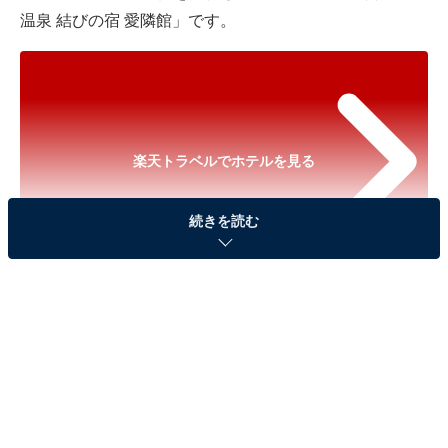
温泉 結びの宿 愛隣館」です。
楽天トラベルでホテルを見る
続きを読む
※以下のセール情報は2026年2月3日13時現在のもので
す。料金の変更、満室の場合もあります。
※本記事で紹介している商品の購入やサービスの利用により、売上の一部が
オールアバウトに還元されることがあります。
「花巻温泉郷 新鉛温泉 結びの宿 愛隣館」は多彩