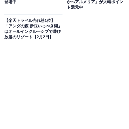
登場中
かべアルメリア」が大幅ポイン
いるのは、「花巻温泉郷 新鉛温泉 結びの宿 愛隣館」で
ト還元中
す。
【楽天トラベル売れ筋1位】
「アンダの森 伊豆いっぺき湖」
はオールインクルーシブで遊び
放題のリゾート【2月2日】
楽天トラベルでホテルを見る
この宿泊施設のおすすめポイントは？
岩手県・花巻温泉郷の奥座敷に位置する「愛隣館」は、
3つの豊富な源泉を合計17の湯船で楽しめる温泉自慢の
宿です。立って入る「川の湯」や「森の湯」など、多彩