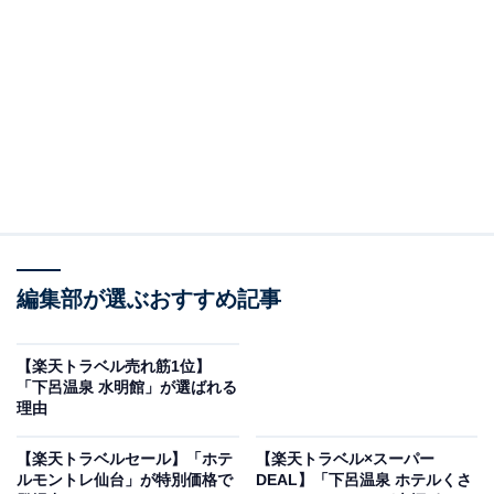
なスタイルで温泉三昧のひとときを過ごせる
編集部が選ぶおすすめ記事
【楽天トラベル売れ筋1位】
「下呂温泉 水明館」が選ばれる
理由
花巻温泉郷 新鉛温泉 結びの宿 愛隣館（画像出典：楽天トラベル）
【楽天トラベルセール】「ホテ
【楽天トラベル×スーパー
「岩手県の100～51室のホテル・旅館」で1位を獲得して
ルモントレ仙台」が特別価格で
DEAL】「下呂温泉 ホテルくさ