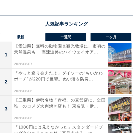
なスタイルで温泉三昧のひとときを過ごせます。食事は
地元の食材を活かした「和膳スタイル」のほか、目の前
で調理する「里山ダイニング」も人気。露天風呂付客室
をはじめとする11タイプの多彩なお部屋が、心地よい寛
ぎを叶えてくれます。
最新
一週間
一ヶ月
【愛知県】無料の動物園＆観光牧場に、市初の
宿泊者からは「食事はいつも美味しくて、ついつい食べ
天然温泉も！ 高速道路のハイウェイオア...
1
すぎてしまいます」「温泉も色んな種類があり、露天風
2026/08/07
呂からの景色も最高でした」という声があがっていま
「やっと巡り会えたよ」ダイソーの“ちいかわ
す。17もの湯巡りでリフレッシュしたい人や、家族や大
ポーチ”が220円で反響。ぬい活＆防災...
2
切な人と旬の味覚を心ゆくまで味わいたい人におすすめ
の宿です。
2026/08/06
【三重県】伊勢名物「赤福」の直営店に、全国
唯一のコメダ大判焼き店も！ 東名阪・伊...
3
2026/08/06
「1000円には見えなかった」スタンダードプ