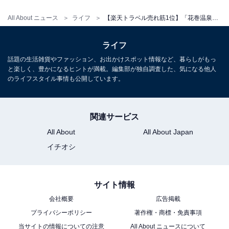
All About ニュース
ライフ
【楽天トラベル売れ筋1位】「花巻温泉郷 新鉛温泉 結びの宿 愛隣館」は豊富な源泉を17の湯船で楽しめる温泉自慢の宿【2月3日】
ライフ
話題の生活雑貨やファッション、お出かけスポット情報など、暮らしがもっ
と楽しく、豊かになるヒントが満載。編集部が独自調査した、気になる他人
のライフスタイル事情も公開しています。
関連サービス
All About
All About Japan
イチオシ
サイト情報
会社概要
広告掲載
プライバシーポリシー
著作権・商標・免責事項
当サイトの情報についての注意
All About ニュースについて