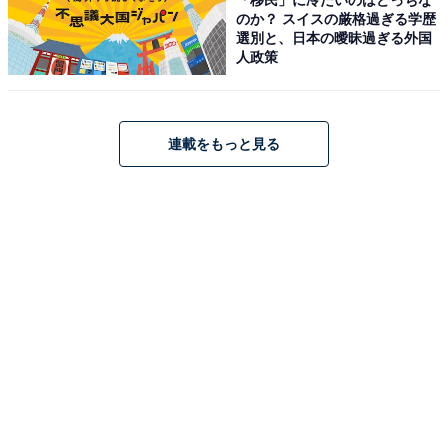
のか？ スイスの厳格過ぎる学歴
この記事の執筆者：
All About ニュース お買
選別と、日本の曖昧過ぎる外国
人政策
いもの部
Amazonのセール商品から売れ筋ランキングまで、毎日のお買いも
のがもっと楽しく、もっとお得になる情報をお届け。編集部員によ
連載をもっと見る
る独自レビューなど、ここでしか手に入らない情報も満載です。
...続きを読む
こちらもおすすめ
【楽天トラベルセール】「横浜みなとみらい 万
葉倶楽部」が今だけ特別価格に！ 熱海・湯河原
の名湯を24時間いつでも楽しめる【2月3日】