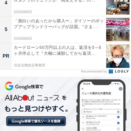
ロダクツのリュックが「高見えする」の...
4
2026/08/03
「面白いのあったから購入〜」ダイソーのポッ
プアップランドリーバッグが話題。“さま...
5
2026/08/03
カードローン50万円以上の人は、返済を3～6
ヶ月停止して『大幅に減額してから返済...
PR
渋谷法務総合事務所
楽天トラベルの「5と0のつく日」キャンペーンと
Recommended by
は？
楽天トラベルでは、毎月5日・10日・15日・20日・25
日・30日に特別キャンペーンを実施. 対象日にエントリ
ー＆予約をすると、宿泊料金が特別価格になるほか、ポ
イント還元率もアップします。