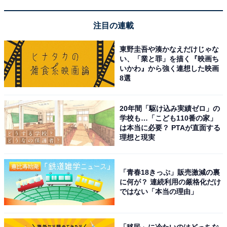
さらに、キャンペーン対象施設の中には、期間限定のス
ペシャルプランや豪華特典が付く場合もあります。旅行
注目の連載
をお得に楽しみたい方は、ぜひこの機会を活用しましょ
う。
東野圭吾や湊かなえだけじゃな
い、「業と罪」を描く『映画ち
いかわ』から強く連想した映画
8選
楽天トラベルでキャンペーンを見る
20年間「駆け込み実績ゼロ」の
学校も…「こども110番の家」
は本当に必要？ PTAが直面する
理想と現実
※掲載されている情報は記事公開時のものです。あらか
「青春18きっぷ」販売激減の裏
に何が？ 連続利用の厳格化だけ
じめご了承ください。また、記事中の宿泊プランを予約
ではない「本当の理由」
すると、売上の一部がオールアバウトに還元されること
があります。
「移民」に冷たいのはどっちな