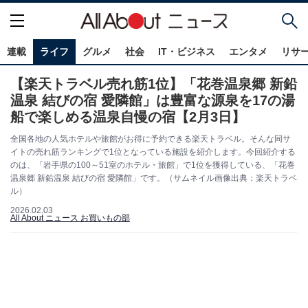
連載
ライフ
グルメ
社会
IT・ビジネス
エンタメ
リサ
【楽天トラベル売れ筋1位】「花巻温泉郷 新鉛
温泉 結びの宿 愛隣館」は豊富な源泉を17の湯
船で楽しめる温泉自慢の宿【2月3日】
全国各地の人気ホテルや旅館がお得に予約できる楽天トラベル。そんな同サ
イトの売れ筋ランキングで1位となっている施設を紹介します。今回紹介する
のは、「岩手県の100～51室のホテル・旅館」で1位を獲得している、「花巻
温泉郷 新鉛温泉 結びの宿 愛隣館」です。（サムネイル画像出典：楽天トラベ
ル）
2026.02.03
All About ニュース お買いもの部